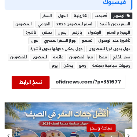
فيسبوك
الوسوم
أصبحت
إلكترونية
الدول
السفر
السفر بدون تأشيرة
السفر للمصريين 2025
القومي
المصريين
الهجرة والسفر
الوصول
بالرقم
بدون
بعض
تأشيرة
تأشيرة عند الوصول
تسمح
جواز السفر المصري
دول
دول بدون فيزا للمصريين
دول يمكن دخولها بدون تأشيرة
سفر للخارج
فقط
فيزا المصريين
قائمة
للمصري
للمصريين
وجهات سياحية رخيصة
ومع
يمكن
يوم
نسخ الرابط
سياحة وسفر