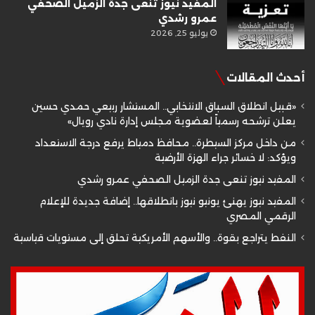
المفيد نيوز تنعى جدة الزميل الصحفي
عمرو رشدي
يوليو 25, 2026
أحدث المقالات
«قبيل انطلاق السباق الانتخابي.. المستشار ربيعي حمدي حسين
يعلن ترشحه رسمياً لعضوية مجلس إدارة نادي رويال»
من داخل مركز السيطرة.. محافظ دمياط يرفع درجة الاستعداد
ويؤكد: لا خسائر جراء الهزة الأرضية
المفيد نيوز تنعى جدة الزميل الصحفي عمرو رشدي
المفيد نيوز يهنئ يونيو نيوز بانطلاقها.. إضافة جديدة للإعلام
الرقمي المصري
النفط يتراجع بقوة.. والأسهم الأمريكية تحلق إلى مستويات قياسية