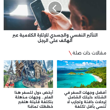
للإثارة
الكلامية
عبر
الهاتف
على
الرجل
التأثير النفسي والجسدي للإثارة الكلامية عبر
الهاتف على الرجل
مقالات ذات صلة
أفضل وجهات السفر في
أرخص دول للسفر هذا
الشتاء: دليلك الشامل
العام… وجهات مذهلة
لرحلات دافئة وتجارب لا
بتكلفة قليلة هتغير
تُنسى بأقل تكلفة
خططك تمامًا!