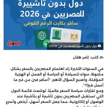
دول بدون تأشيرة للمصريين في 2026
✍️ كتب:
تامر هلال
في السنوات الأخيرة زاد اهتمام المصريين بالسفر بشكل
ملحوظ، سواء للسياحة أو الدراسة أو العمل أو الهجرة
المؤقتة، وأصبح السؤال الأهم:
“أسافر فين من غير ما
أعمل فيزا؟”
.
ومع تغيّرات سياسة السفر عالميًا، توسّعت قائمة الدول
التي تستقبل المصريين
بدون تأشيرة أو بتأشيرة عند
الوصول أو إلكترونية
، مما جعل السفر أسهل، أرخص وأسرع