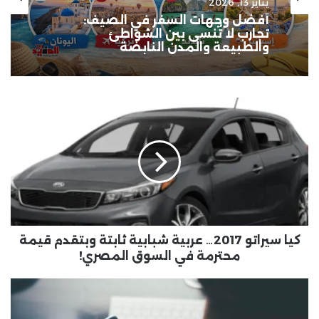
يناير 13, 2026
سياحة وسفر
أفضل وجهات السفر في الصيف:
يناير 12, 2026
تجارب لا تُنسى بين الشواطئ
والطبيعة والمدن النابضة
كيا
أخطاء يجب تجنّبها أثناء السفر — دليلك
سيراتو
لرحلة ممتعة وآمنة
2017…
عربية
شبابية
ثابتة
وبتقدم
قيمة
محترمة
في
كيا سيراتو 2017… عربية شبابية ثابتة وبتقدم قيمة
السوق
محترمة في السوق المصري!
المصري!
التأثير
النفسي
والجسدي