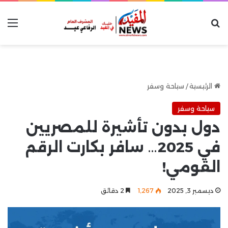
بحث عن
الق
الرئيسية
/
سياحة وسفر
سياحة وسفر
دول بدون تأشيرة للمصريين
في 2025… سافر بكارت الرقم
القومي!
ديسمبر 3, 2025
1٬267
2 دقائق