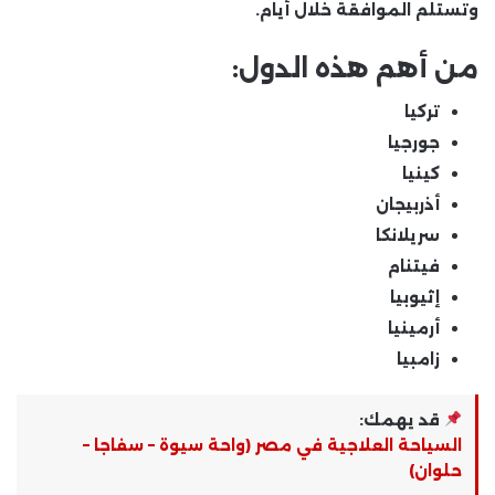
وتستلم الموافقة خلال أيام.
من أهم هذه الدول:
تركيا
جورجيا
كينيا
أذربيجان
سريلانكا
فيتنام
إثيوبيا
أرمينيا
زامبيا
قد يهمك:
السياحة العلاجية في مصر (واحة سيوة – سفاجا –
حلوان)