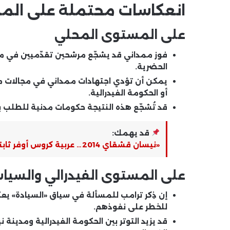
انعكاسات محتملة على المش
على المستوى المحلي
فوز ممداني قد يشجّع مرشحين تقدّميين في مد
الحضرية.
يمكن أن تؤدي اجتهادات ممداني في مجالات مثل
أو الحكومة الفيدرالية.
قد تُشجّع هذه النتيجة حكومات مدنية للطلب بم
قد يهمك:
«نيسان قشقاي 2014… عربية كروس أوفر ثابتة وموفرة ولسه ليها جمهور قوي!»
على المستوى الفيدرالي والسيا
إن ذِكر ترامب للمسألة في سياق «السيادة» ي
للخطر على نفوذهم.
قد يزيد التوتر بين الحكومة الفيدرالية ومدينة 