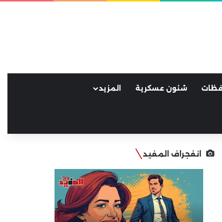
فظات
شئون عسكرية
المزيد
انفجراف المفيد