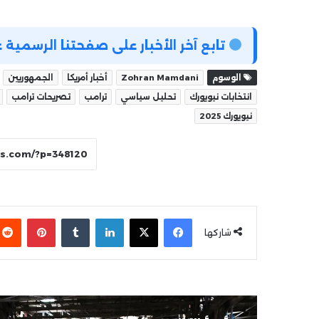
تابع آخر الأخبار على صفحتنا الرسمي
الوسوم
Zohran Mamdani
أخبار أمريكا
الجمهوريين
انتخابات نيويورك
تحليل سياسي
ترامب
تصريحات ترامب
نيويورك 2025
فيسبوك
‫X
لينكدإن
بينتير
شاركها