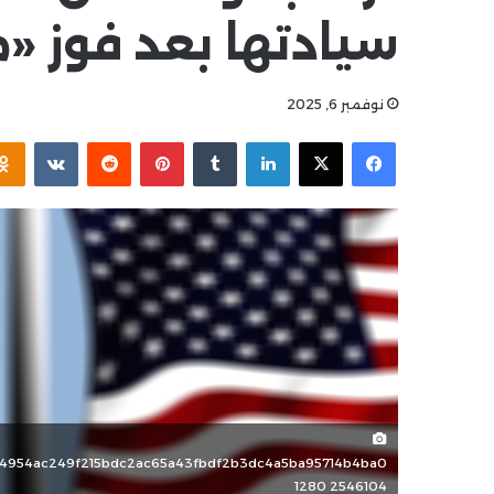
سيادتها بعد فوز «
نوفمبر 6, 2025
فيسبوك
‫X
لينكدإن
بينتيريست
74954ac249f215bdc2ac65a43fbdf2b3dc4a5ba95714b4ba0
1280 2546104