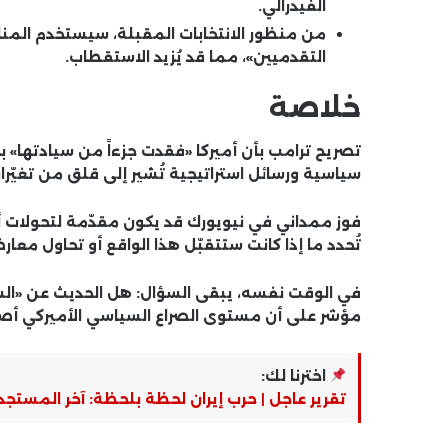
الفيدرالي.
من منظور الانتخابات المقبلة، سيستخدم المن
التقدميين»، مما قد يُزيد الاستقطاب.
خلاصة
تصريح ترامب بأن أميركا «فقدت جزءاً من سيادتها» 
سياسية ورسائل استراتيجية تُشير إلى قلق من تغيّرات
فوز ممداني في نيويورك قد يكون مقدّمة لتحولات أ
تُحدد ما إذا كانت ستتقبّل هذا الواقع أو تحاول معار
في الوقت نفسه، يبقى السؤال: هل الحديث عن «السي
مؤشر على أن مستوى الصراع السياسي الأميركي أصبح
اخترنا لك:
تقرير عاجل | حرب إيران لحظة بلحظة: آخر المستجدا