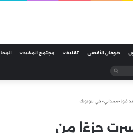
ن
طوفان الأقصى
تقنية
مجتمع المفيد
المحا
بحث
عن
عد فوز «ممداني» في نيويورك
رت جزءًا من