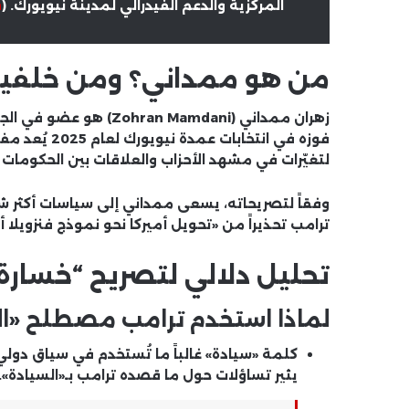
المركزية والدعم الفيدرالي لمدينة نيويورك. (
n
من هو ممداني؟ ومن خلفيت
زهران ممداني (n Mamdani
فوزه في انتخاب
لتغيّرات في مشهد الأحزاب والعلاقات بين الحكومات ا
وفقاً لتصريحاته، يسعى ممداني إلى سياسات أكثر 
ترامب تحذيراً من «تحويل أميركا نحو نموذج فنزويلا أ
تحليل دلالي لتصريح “خسارة 
لماذا استخدم ترامب مصطلح «ال
كلمة «سيادة» غالباً ما تُستخدم في سياق دولي
يثير تساؤلات حول ما قصده ترامب بـ«السيادة».