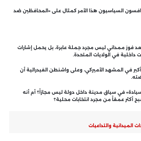
غضب شعبي يجتاح الصومال..
احتجاجات واسعة ترفض اعتراف إسرائيل
افسون السياسيون هذا الأمر كمثال على «المحافظين ضد
بـ«صومالي لاند»
مفهوم الكساد الاقتصادي عبر التاريخ
بعد فوز ممداني ليس مجرد جملة عابرة، بل يحمل إشارات
تحليل النزاع الإقليمي.. كيف تتشكل
 داخلية في الولايات المتحدة.
خرائط النفوذ الجديدة في العالم العربي
والشرق الأوسط؟
كبر في المشهد الأميركي، وعلى واشنطن الفيدرالية أن
ضته.
أفضل طرق الادخار للأسرة… خطة عملية
تغيّر حياتك المالية بدون حرمان
ادة» في سياق مدينة داخل دولة ليس مجازاً؟ أم أنه
 أكثر عمقاً من مجرد انتخابات محلية؟
كيف تتأثر الأسعار بالأحداث
الجيوسياسية.. الحقيقة الكاملة التي
تفسّر الغلاء وتحركات السوق في دقائق
ت الميدانية والتداعيات
تقرير عاجل | حرب إيران لحظة بلحظة: