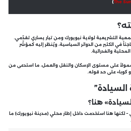
)
The Su
ه؟
Zohra) هو عضو في الجمعية التشريعية لولاية نيويورك ومن تيار يساري تقدّمي.
ات عمدة نيويورك لعام 2025 يُعد مفاجئاً في الكثير من الدوائر السياسية، ويُنظر إليه كمؤشّر
لمحلية والفدرالية.
شمولاً على مستوى الإسكان والنقل والعمل، ما استدعى من
و كوبا» على حد قوله.
السيادة”
سيادة» هنا؟
 – لكنها هنا استخدمت داخل إطار محلي (مدينة نيويورك) ما