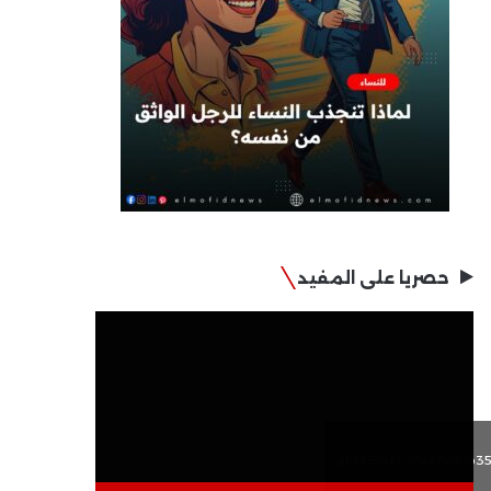
حصريا على المفيد
مشغل
الفيديو
g1d3614f298a48d51b3