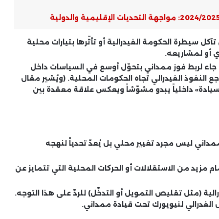
كل سيطرة الحكومة الفيدرالية أو تأثّرها بتيارات محلية
 أو لمشاريعه.
جاء لربط فوز ممداني بتحوّل أوسع في السياسات داخل
اجع النفوذ الفيدرالي تجاه الحكومات المحلية. (ويُشير مقال
سيادة» داخلياً يبدو مشوّشاً ويعكس علاقة معقدة بين
مداني ليس مجرد تغيير محلي بل يُعدّ تحدياً لنهجه
م مزيد من الاستقلالات أو الحركات المحلية التي تتمايز عن
لية (مثل تقليص التمويل أو التدخّل) للردّ على هذا التوجه.