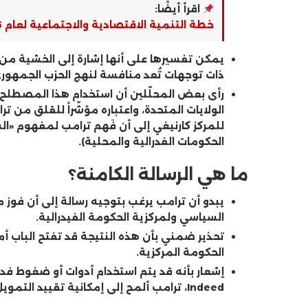
اقرأ أيضًا:
خطة التنمية الاقتصادية والاجتماعية لعام 2024/2025: مواجهة التحديات الإقليمية والدولية
يمكن تفسيرها على أنها إشارة إلى الخشية من تآ
ذات توجهات تُعد منافسة لنهج الحزب الجمهوري
رأى بعض المحلّلين أن استخدام هذا المصطلح 
الولايات المتحدة، واعتباره مؤشّراً للقلق من تر
للمركز كارنيغي إلى أن فَهم ترامب لمفهوم «ال
الحكومات الفدرالية والمحلية).
ما هي الرسالة الكامنة؟
يبدو أن ترامب يرغب بتوجيه رسالة إلى أن فوز م
السياسي ولمركزية الحكومة الفيدرالية.
تحذير ضمني بأن هذه النتيجة قد تفتح الباب أما
الحكومة المركزية.
إشعار بأنه قد يتم استخدام أدوات أو ضغوط فدرا
Indeed، ترامب ألمح إلى إمكانية تقييد التمويل الفدرالي لنيويورك تحت قيادة ممداني.