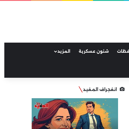
فظات
شئون عسكرية
المزيد
انفجراف المفيد