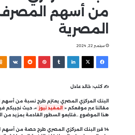
من أسهم المصرف ا
المصرية
سبتمبر 22, 2024
فيسبوك
‫X
لينكدإن
بينتيريست
✍️ كتب:
خالد عادل
البنك المركزي المصري يعتزم طرح نسبة من أسهم 
مقالنا عبر موقعكم «
المفيد نيوز
»، حيث نجيبكم في
هذا الموضوع ..فتابعو السطور القادمة بمزيد من ال
14 قرر البنك المركزي المصري طرح حصة من أسهم 