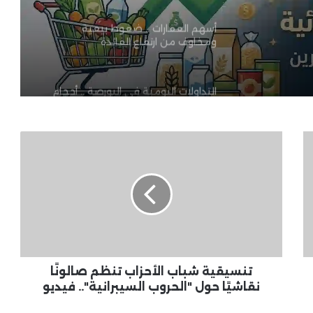
أسهم العقارات .. ضغوط بيعية
ومخاوف من ارتفاع الفائدة
التداولات اليومية في البورصة .. أحجام
ضعيفة وترقب الأخبار الاقتصادية
تنسيقية
شباب
وزيرة التنمية المحلية تعتمد إدراج 47
تجمعًا عمرانيًا لإعداد المخططات
الأحزاب
التفصيلية ودعم التنمية المستدامة
تنظم
صالونًا
نقاشيًا
قروض المشروعات الصغيرة .. تسهيلات
حول
مصرفية جديدة لدعم رواد الأعمال
"الحروب
السيبرانية"..
فيديو
تنسيقية شباب الأحزاب تنظم صالونًا
مدبولي يؤكد أهمية تأمين السلع
نقاشيًا حول "الحروب السيبرانية".. فيديو
الاستراتيجية وتوفير الاحتياجات الأساسية