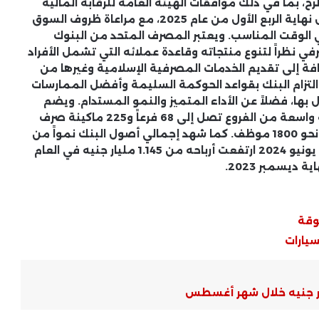
، بما في ذلك موافقات الهيئة العامة للرقابة المالية
والبورصة المصرية، ومن المتوقع أن يتم الطرح قبل نهاية الربع الأول من عام 2025، مع مراعاة ظروف السوق
الوقت المناسب. ويعتبر المصرف المتحد من البنوك
ي نظراً لتنوع منتجاته وقاعدة عملائه التي تشمل الأفراد
ة إلى تقديم الخدمات المصرفية الإسلامية وغيرها من
لى التزام البنك بقواعد الحوكمة السليمة وأفضل الممارسات
 بها، فضلاً عن الأداء المتميز والنمو المستدام. ويضم
المصرف المتحد وذراعه المالية غير المصرفية شبكة واسعة من الفروع تصل إلى 68 فرعاً و225 ماكينة صرف
آلي، بالإضافة إلى قنوات رقمية متطورة ويعمل به نحو 1800 موظف. كما شهد إجمالي أصول البنك نمواً من
72 مليار جنيه في 2021 إلى 106 مليارات جنيه، وفي يونيو 2024 ارتفعت أرباحه من 1.145 مليار جنيه في العام
مؤشر EGX30 .. تحركات محدودة وتأثير
الأسهم القيادية
أسهم الصناعات الغذائية .. استقرار
وقة
نسبي وجذب للمستثمرين
سيارات
الخدمات المصرفية الرقمية .. توسع
ملحوظ في تطبيقات البنوك