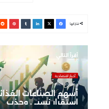
فيسبوك
‫X
لينكدإن
بينتير
شاركها
أقرأ التالي
أخبار اقتصادية
فبراير 20, 2026
أسهم الصناعات الغذائية
استقرار نسبي وجذب
للمستثمرين