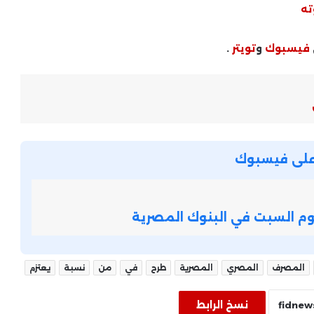
ته
أسهم العقارات .. ضغوط بيعية
ومخاوف من ارتفاع الفائدة
فيسبوك
و
تويتر
.
التداولات اليومية في البورصة .. أحجام
ضعيفة وترقب الأخبار الاقتصادية
وزيرة التنمية المحلية تعتمد إدراج 47
ة على فيسبوك
تجمعًا عمرانيًا لإعداد المخططات
التفصيلية ودعم التنمية المستدامة
قروض المشروعات الصغيرة .. تسهيلات
يوم السبت في البنوك المصرية
مصرفية جديدة لدعم رواد الأعمال
المصرف
المصري
المصرية
طرح
في
من
نسبة
يعتزم
مدبولي يؤكد أهمية تأمين السلع
الاستراتيجية وتوفير الاحتياجات الأساسية
نسخ الرابط