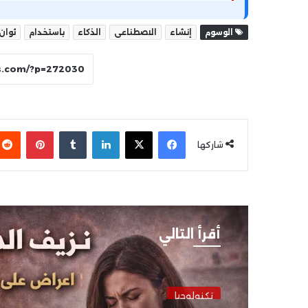
الوسوم
إنشاء
الاصطناعى
الذكاء
باستخدام
ثوان
فيسبوك
‫X
لينكدإن
بينتير
شاركها
أقرأ التالي
تكنولوجيا