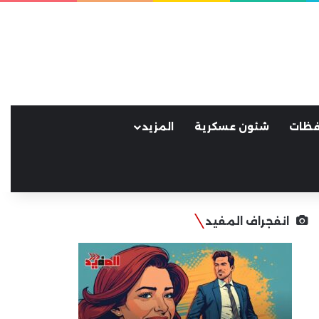
فظات
شئون عسكرية
المزيد
انفجراف المفيد