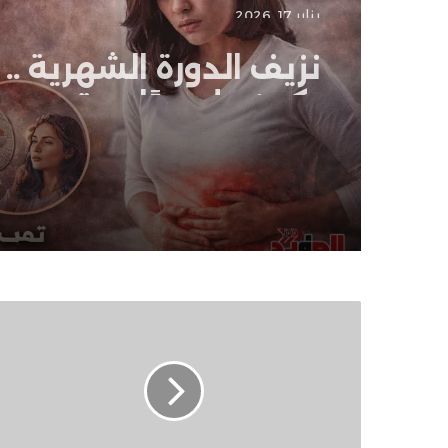
يناير 17, 2026
نزيف الدورة الشهرية ..
يكون طبيعيًا ومتى يس
القلق
بنك
مصر
يصدر
1,6
مليون
محفظة
إلكترونية