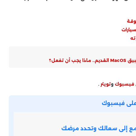
طبيعيًا ومتى يستدعي القلق
وقة
أخبار شركات التكنولوجيا .. تحركات أبل
وجوجل ومايكروسوفت في السوق
سيارات
ته
تقرير اقتصادي عالمي قاتم .. المخاطر
تتصاعد والتوقعات المستقبلية
 تفعل؟
مشحونة بالتحديات
تجارب اتصالات الجيل السادس (6G) حول
العالم – لماذا هي مستقبل الاتصالات؟
فيسبوك
و
تويتر
.
ة على فيسبوك
أخبار الأمن السيبراني .. تحذيرات
واختراقات تهدد المستخدمين
تمع إلى سعالك وتحدد مرضك
أخبار الذكاء الاصطناعي العربي ..