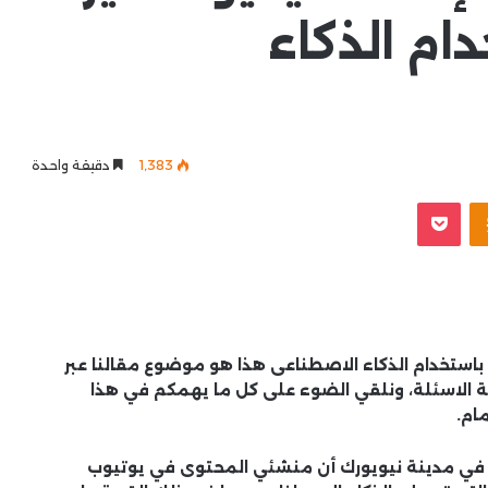
تخدام الذكاء
1٬383
دقيقة واحدة
Odnoklassniki
‫Pocket
لق ميزة إنشاء فيديو قصير مدته 6 ثوان باستخدام الذكاء الاصطناعى هذا هو موضوع مقالنا عبر
ة الاسئلة، ونلقي الضوء على كل ما يهمكم في هذا
ام.
علنت شركة يوتيوب خلال حدث Made on YouTube في مدينة نيويورك أن منشئي المحتوى في يوتيوب