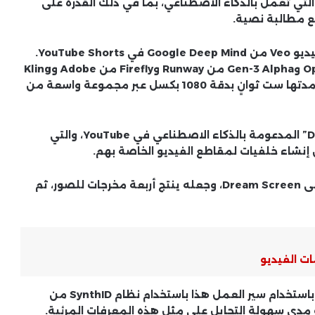
لتي تعمل بالذكاء الاصطناعي، بما في ذلك القدرة على
تأتي الإمكانية الجديدة بفضل دمج نموذج إنشاء الفيديو Veo من Google Deep Mind في YouTube Shorts.
تم تصميم Veo للتنافس مع أمثال Sora من OpenAI وGen-3 Alpha من Runway وFirefly من Adobe وKling
من Kuaishou Technology، ويمكنه إنشاء مقاطع مدتها ست ثوانٍ بدقة 1080 بكسل عبر مجموعة واسعة من
سيعمل تكامل Veo على تعزيز ميزة “Dream Screen” المدعومة بالذكاء الاصطناعي في YouTube، والتي
سيتمكن المستخدمون الآن من إدخال نص موجه إلى Dream Screen، وجعله ينتج أربعة مخرجات للصور، ثم
أخبار مايكروسوفت .. تطورات ويندوز
وخدمات الحوسبة السحابية
سيتم وضع علامة مائية على أي محتوى تم إنشاؤه باستخدام سير العمل هذا باستخدام نظام SynthID من
نزيف الدورة الشهرية .. متى يكون