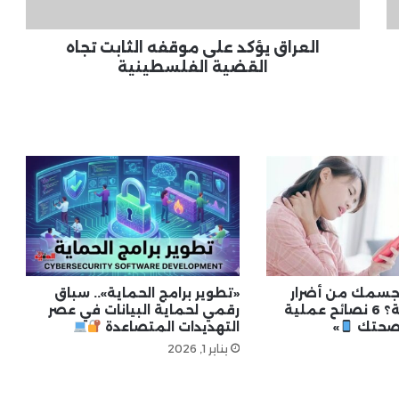
الفلسطينية
مبادرات رقمية باللغة العربية
العراق يؤكد على موقفه الثابت تجاه
القضية الفلسطينية
أخبار التقنية العالمية .. مستجدات
الشركات الكبرى والابتكارات الحديثة
أخبار اختراق البيانات .. تسريبات رقمية
وتأثيرها على الخصوصية
«تنظيم الموبايلات المستوردة» تحت
قبة البرلمان.. أحمد حلمي يطالب
بحضور 3 وزراء لمناقشة الأزمة
جسمك من أضرار
«تطوير برامج الحماية».. سباق
الأجهزة الذكية؟ 6 نصائح عملية
رقمي لحماية البيانات في عصر
 صحتك
»
التهديدات المتصاعدة
يناير 1, 2026