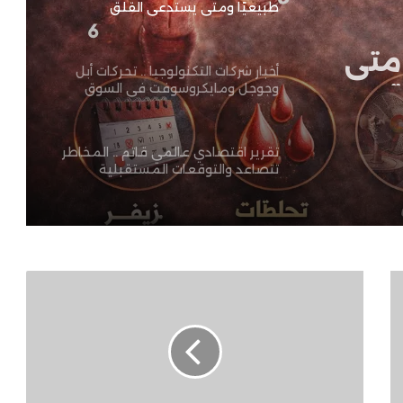
طبيعيًا ومتى يستدعي القلق
 متى
تدعي
أخبار شركات التكنولوجيا .. تحركات أبل
وجوجل ومايكروسوفت في السوق
تقرير اقتصادي عالمي قاتم .. المخاطر
تتصاعد والتوقعات المستقبلية
مشحونة بالتحديات
تجارب اتصالات الجيل السادس (6G) حول
العالم – لماذا هي مستقبل الاتصالات؟
العراق
يؤكد
أخبار الأمن السيبراني .. تحذيرات
على
واختراقات تهدد المستخدمين
موقفه
الثابت
تجاه
القضية
أخبار الذكاء الاصطناعي العربي ..