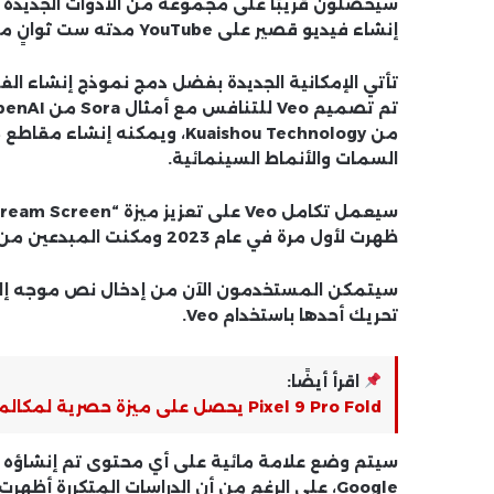
سيحصلون قريبًا على مجموعة من الأدوات الجديدة ا
إنشاء فيديو قصير على YouTube مدته ست ثوانٍ مع مطالبة نصية.
السمات والأنماط السينمائية.
ظهرت لأول مرة في عام 2023 ومكنت المبدعين من إنشاء خلفيات لمقاطع الفيديو الخاصة بهم.
تحريك أحدها باستخدام Veo.
اقرأ أيضًا:
Pixel 9 Pro Fold يحصل على ميزة حصرية لمكالمات الفيديو
Google، على الرغم من أن الدراسات المتكررة أظهرت مدى سهولة التحايل على مثل هذه المعرفات المرئية.