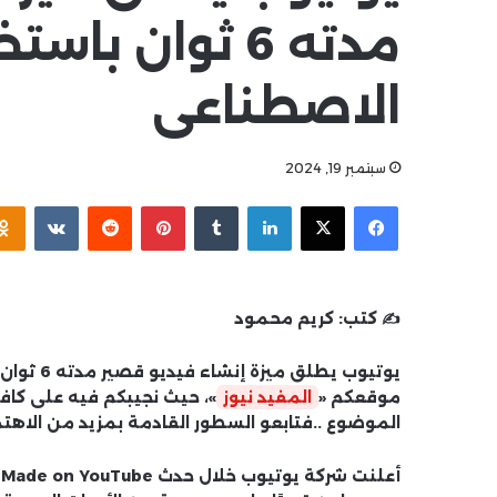
مدته 6 ثوان باس
الاصطناعى
سبتمبر 19, 2024
فيسبوك
‫X
لينكدإن
بينتيريست
✍️ كتب:
كريم محمود
يوتيوب يط
موقعكم «
المفيد نيوز
»، حيث نجيبكم فيه على كاف
الموضوع ..فتابعو السطور القادمة بمزيد من الاهتم
أ