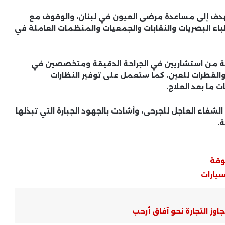
تهدف إلى مساعدة مرضى العيون في لبنان، والوقوف مع
باء البصريات والنقابات والجمعيات والمنظمات العاملة في
صة من استشاريين في الجراحة الدقيقة ومتخصصين في
أسعار الذهب في الأسواق العربية ..
تحركات يومية وترقب من المستثمرين
والقطرات للعين، كما ستعمل على توفير النظارات
والمستهلكين
ما بعد العلاج.
الأوضاع الأمنية في العالم العربي ..
لشفاء العاجل للجرحى، وأشادت بالجهود الجبارة التي تبذلها
تطورات ميدانية وتحركات رسمية
.
الأمن القومي العربي .. تحديات مشتركة
وقة
وتحركات جماعية
سيارات
ملفات النزاع العربي .. قراءة في أسباب
التصعيد وحدود التهدئة
جاوز التجارة نحو آفاق أرحب