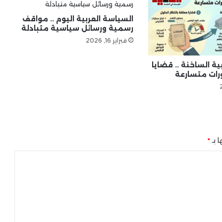
السياسة العربية اليوم .. مواقف
جيش الاحتلال يعلن قتل 15 من حزب
رسمية ورسائل سياسية متبادلة
الله في جنوب لبنان
فبراير 16, 2026
ية الساخنة .. قضايا
ات متسارعة
ا بـ
*