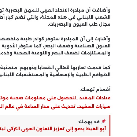
وأضافت أن مبادرة الاتحاد العربي للمهن البصرية 
الشعب اللبناني في هذه المحنة، والتي تضم كبار أط
مجال طب العيون والبصريات.
وأشارت إلى أن المبادرة ستوفر كوادر طبية متخص
العيون الصناعية وضعف البصر، كما ستوفر الأدوية 
والمستلزمات لضعف البصر والتوعية الصحية وخدمات 
كما قدمت تعازيها لأهالي الضحايا وذويهم، متمنية ا
الطواقم الطبية والإسعافية والمستشفيات اللبنانية
أقسام تهمك:
عيادات المفيد ..للحصول على معلومات صحية موث
سيارات المفيد.. تحديث على مدار الساعة في عالم ال
قد يهمك:
أبو الغيط يدعو إلى تعزيز التعاون العربى التركى ليت