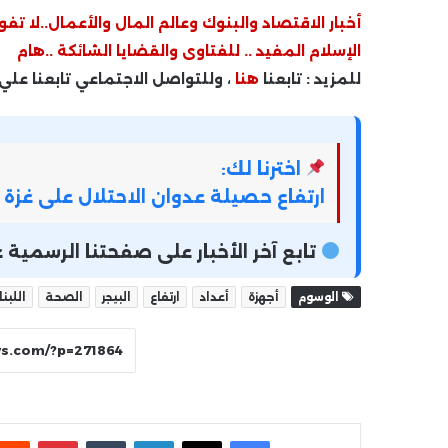
أخبار الاقتصاد والبنوك وعالم المال والأعمال..لا تفو
الإسلام المفيد .. للفتاوى والقضايا الشائكة ..هام
للمزيد : تابعنا
هنا
، وللتواصل الاجتماعي تابعنا علي
اخترنا لك:
ارتفاع حصيلة عدوان الاحتلال على غزة لأكثر من 43 ألف شهيد 
تابع آخر الأخبار على صفحتنا الرسمي
الوسوم
أجهزة
أعداد
ارتفاع
البيجر
الصحة
اللبن
فيسبوك
‫X
لينكدإن
بينتير