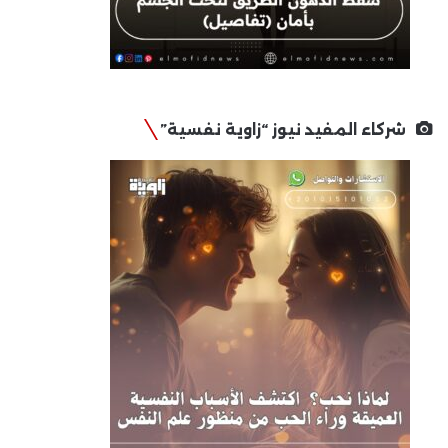
شركاء المفيد نيوز “زاوية نفسية”