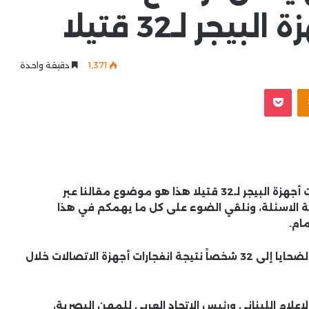
جر لـ32 قتيلا
1٬371
دقيقة واحدة
Odnoklassniki
‫Pocket
وزير الصحة اللبنانى يعلن ارتفاع أعداد ضحايا تفجيرات أجهزة البيجر لـ32 قتيلا هذا هو موضوع مقالنا عبر
ة الاسئلة، ونلقي الضوء على كل ما يهمكم في هذا
ام.
أعلن وزير الصحة اللبناني فراس الأبيض، ارتفاع عدد الضحايا إلى 32 شخصاً نتيجة انفجارات أجهزة الاتصالات خلال
لام اللبناني ورئيس الاتحاد العربي للمهن البصرية،