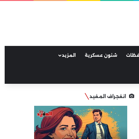
فظات
شئون عسكرية
المزيد
انفجراف المفيد