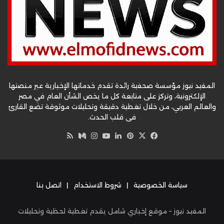
المفيد نيوز مؤسسة صحفية رائدة تقدم خدماتها الإخبارية عبر منصتها
الإلكترونية، وتركز على متابعة كل ما يخص الشأن العام في مصر
والعالم العربي، من خلال تغطية دقيقة وتحليلات موثوقة تضع القارئ
في قلب الحدث.
‫X
فيسبوك
بينتيريست
لينكدإن
‫YouTube
وسط
انستقرام
ملخص
الموقع
RSS
سياسة الخصوصية
|
شروط الاستخدام
|
اتصل بنا
المفيد نيوز – موقع إخباري شامل يقدم تغطية لحظية وتحليلات