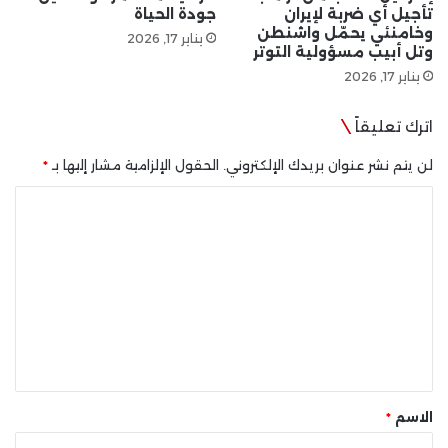
تأجيل أي ضربة لإيران
جودة الحياة
وخامنئي يحمّل واشنطن
يناير 17, 2026
وتل أبيب مسؤولية التوتر
يناير 17, 2026
اترك تعليقاً
لن يتم نشر عنوان بريدك الإلكتروني.
الحقول الإلزامية مشار إليها بـ
*
ا
ل
ت
ع
ل
ي
ق
*
الاسم
*