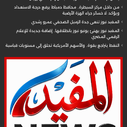
من داخل مركز السيطرة.. محافظ دمياط يرفع درجة الاستعداد
ويؤكد: لا خسائر جراء الهزة الأرضية
المفيد نيوز تنعى جدة الزميل الصحفي عمرو رشدي
المفيد نيوز يهنئ يونيو نيوز بانطلاقها.. إضافة جديدة للإعلام
الرقمي المصري
النفط يتراجع بقوة.. والأسهم الأمريكية تحلق إلى مستويات قياسية