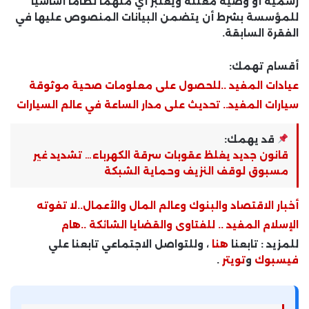
رسمية أو وصية معلنة ويعتبر أي منهما نظاماً أساسياً
للمؤسسة بشرط أن يتضمن البيانات المنصوص عليها في
الفقرة السابقة.
أقسام تهمك:
عيادات المفيد ..للحصول على معلومات صحية موثوقة
سيارات المفيد.. تحديث على مدار الساعة في عالم السيارات
قد يهمك:
قانون جديد يغلظ عقوبات سرقة الكهرباء… تشديد غير
مسبوق لوقف النزيف وحماية الشبكة
أخبار الاقتصاد والبنوك وعالم المال والأعمال..لا تفوته
الإسلام المفيد .. للفتاوى والقضايا الشائكة ..هام
للمزيد : تابعنا
هنا
، وللتواصل الاجتماعي تابعنا علي
فيسبوك
و
تويتر
.