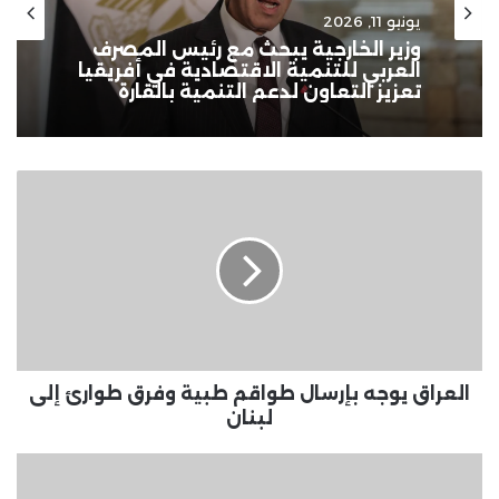
يونيو 11, 2026
وزير الخارجية يبحث مع رئيس المصرف
العربي للتنمية الاقتصادية في أفريقيا
تعزيز التعاون لدعم التنمية بالقارة
العراق
يوجه
بإرسال
طواقم
طبية
وفرق
طوارئ
إلى
لبنان
العراق يوجه بإرسال طواقم طبية وفرق طوارئ إلى
لبنان
دراسة:
التسهيلات