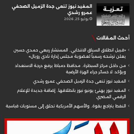
المفيد نيوز تنعى جدة الزميل الصحفي
عمرو رشدي
يوليو 25, 2026
أحدث المقالات
«قبيل انطلاق السباق الانتخابي.. المستشار ربيعي حمدي حسين
يعلن ترشحه رسمياً لعضوية مجلس إدارة نادي رويال»
من داخل مركز السيطرة.. محافظ دمياط يرفع درجة الاستعداد
ويؤكد: لا خسائر جراء الهزة الأرضية
المفيد نيوز تنعى جدة الزميل الصحفي عمرو رشدي
المفيد نيوز يهنئ يونيو نيوز بانطلاقها.. إضافة جديدة للإعلام
الرقمي المصري
النفط يتراجع بقوة.. والأسهم الأمريكية تحلق إلى مستويات قياسية