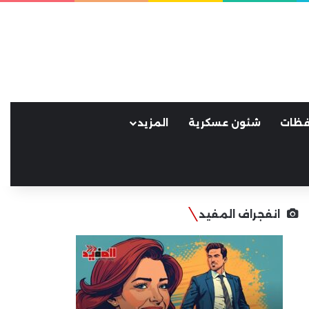
فظات
شئون عسكرية
المزيد
انفجراف المفيد