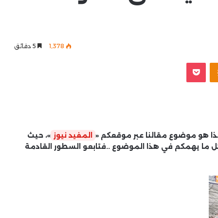
1٬378
5 دقائق
Odnoklassniki
‫Pocket
ا هو موضوع مقالنا عبر موقعكم «
المفيد نيوز
»، حيث
ل ما يهمكم في هذا الموضوع ..فتابعو السطور القادمة