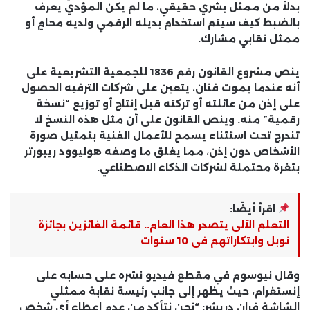
بدلاً من ممثل بشري حقيقي، ما لم يكن المؤدي يعرف
بالضبط كيف سيتم استخدام بديله الرقمي ولديه محامٍ أو
ممثل نقابي مشارك.
ينص مشروع القانون رقم 1836 للجمعية التشريعية على
أنه عندما يموت فنان، يتعين على شركات الترفيه الحصول
على إذن من عائلته أو تركته قبل إنتاج أو توزيع “نسخة
رقمية” منه. وينص القانون على أن مثل هذه النسخ لا
تندرج تحت استثناء يسمح للأعمال الفنية بتمثيل صورة
الأشخاص دون إذن، مما يغلق ما وصفه هوليوود ريبورتر
بثغرة محتملة لشركات الذكاء الاصطناعي.
اقرأ أيضًا:
التعلم الآلى يتصدر هذا العام.. قائمة الفائزين بجائزة
نوبل وابتكاراتهم فى 10 سنوات
وقال نيوسوم في مقطع فيديو نشره على حسابه على
إنستغرام، حيث يظهر إلى جانب رئيسة نقابة ممثلي
الشاشة فران دريشر: “نحن نتأكد من عدم إعطاء أي شخص