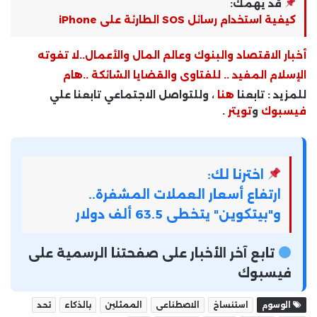
قد يهمك:
كيفية استخدام رسائل SOS الطارئة على iPhone
أخبار الاقتصاد والبنوك وعالم المال والأعمال..لا تفوته
الإسلام المفيد .. للفتاوى والقضايا الشائكة ..هام
للمزيد : تابعنا
هنا
، وللتواصل الاجتماعي تابعنا علي
فيسبوك
و
تويتر
.
اخترنا لك:
ارتفاع أسعار العملات المشفرة..
و"بيتكوين" يتخطى 63.5 ألف دولار
تابع آخر الأخبار على صفحتنا الرسمية على
فيسبوك
الوسوم
استنساخ
الاصطناعى
الممثلين
بالذكاء
تحد