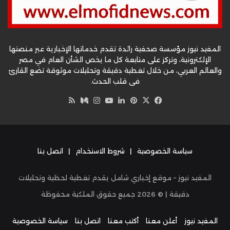
المفيد نيوز مؤسسة صحفية رائدة تقدم خدماتها الإخبارية عبر منصتها
الإلكترونية، وتركز على متابعة كل ما يخص الشأن العام في مصر
والعالم العربي، من خلال تغطية دقيقة وتحليلات موثوقة تضع القارئ
في قلب الحدث.
‫X
فيسبوك
بينتيريست
لينكدإن
‫YouTube
وسط
انستقرام
ملخص
الموقع
RSS
سياسة الخصوصية
|
شروط الاستخدام
|
اتصل بنا
المفيد نيوز – موقع إخباري شامل يقدم تغطية لحظية وتحليلات
دقيقة | ©
2026
جميع حقوق الملكية محفوظة
المفيد نيوز
أعلن معنا
أكتب معنا
اتصل بنا
سياسة الخصوصية