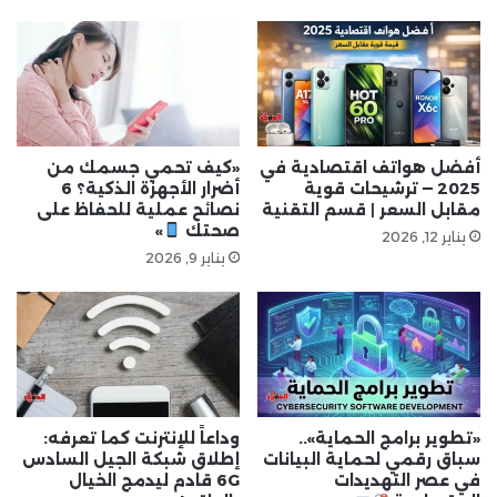
أفضل هواتف اقتصادية في
«كيف تحمي جسمك من
2025 — ترشيحات قوية
أضرار الأجهزة الذكية؟ 6
مقابل السعر | قسم التقنية
نصائح عملية للحفاظ على
صحتك
»
يناير 12, 2026
يناير 9, 2026
«تطوير برامج الحماية»..
وداعاً للإنترنت كما تعرفه:
سباق رقمي لحماية البيانات
إطلاق شبكة الجيل السادس
في عصر التهديدات
6G قادم ليدمج الخيال