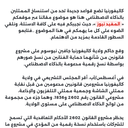
كاليفورنيا تضع قواعد جديدة تحد من استنساخ الممثلين
بالذكاء الاصطناعى هذا هو موضوع مقالنا عبر موقعكم
«
المفيد نيوز
»، حيث نجيبكم فيه على كافة الاسئلة، ونلقي
الضوء على كل ما يهمكم في هذا الموضوع ..فتابعو
السطور القادمة بمزيد من الاهتمام.
وقع حاكم ولاية كاليفورنيا جافين نيوسوم على مشروع
قانونين من شأنهما حماية الفنانين من نسخ صورهم
بواسطة نسخ رقمية مدعومة بالذكاء الاصطناعي.
في أغسطس/آب، أقر المجلس التشريعي في ولاية
كاليفورنيا مشروعين قانونيين مدعومين من قبل نقابة
ممثلي الشاشة وجمعية ممثلي التلفزيون والإذاعة،
مشروعي القانون رقم 2602 و1836، وهما جزء من مجموعة
من لوائح الذكاء الاصطناعي على مستوى الولاية.
يحظر مشروع القانون 2602 الأحكام التعاقدية التي تسمح
للشركات باستخدام نسخة رقمية من المؤدي في مشروع ما