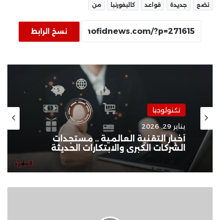
تضع
جديدة
قواعد
كاليفورنيا
من
نسخ الرابط
تكنولوجيا
يناير 29, 2026
أخبار التقنية العالمية .. مستجدات
الشركات الكبرى والابتكارات الحديثة
التحالف
الوطني
ينفذ