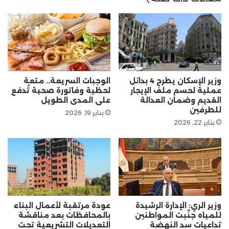
وزير الإسكان يطرح 4 بدائل
الوجبات السريعة.. متعة
عملية لحسم ملف الإيجار
لحظية وفاتورة صحية تُدفع
القديم وضمان العدالة
على المدى الطويل
للطرفين
يناير 19, 2026
يناير 22, 2026
وزير الري: الإدارة الرشيدة
عودة مرتقبة لأعمال البناء
للمياه جنّبت المواطنين
بالمحافظات بعد مناقشة
تداعيات سد النهضة
التعديلات التشريعية تحت