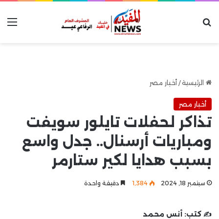
بحث عن
الق
الرئيسية
/
أخبار مصر
أخبار مصر
تذاكر لحفلات تايلور سويفت
ومباريات أرسنال.. جدل واسع
بسبب هدايا لكير ستارمر
سبتمبر 18, 2024
1٬384
دقيقة واحدة
✍️ كتب:
أنس محمد