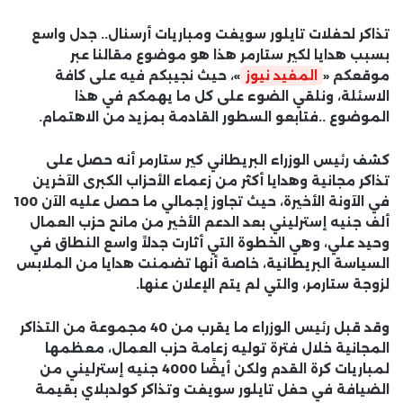
تذاكر لحفلات تايلور سويفت ومباريات أرسنال.. جدل واسع
بسبب هدايا لكير ستارمر هذا هو موضوع مقالنا عبر
موقعكم «
المفيد نيوز
»، حيث نجيبكم فيه على كافة
الاسئلة، ونلقي الضوء على كل ما يهمكم في هذا
الموضوع ..فتابعو السطور القادمة بمزيد من الاهتمام.
كشف رئيس الوزراء البريطاني كير ستارمر أنه حصل على
تذاكر مجانية وهدايا أكثر من زعماء الأحزاب الكبرى الآخرين
في الآونة الأخيرة، حيث تجاوز إجمالي ما حصل عليه الآن 100
ألف جنيه إسترليني بعد الدعم الأخير من مانح حزب العمال
وحيد علي، وهي الخطوة التي أثارت جدلاً واسع النطاق في
السياسة البريطانية، خاصة أنها تضمنت هدايا من الملابس
لزوجة ستارمر، والتي لم يتم الإعلان عنها.
وقد قبل رئيس الوزراء ما يقرب من 40 مجموعة من التذاكر
المجانية خلال فترة توليه زعامة حزب العمال، معظمها
لمباريات كرة القدم ولكن أيضًا 4000 جنيه إسترليني من
الضيافة في حفل تايلور سويفت وتذاكر كولدبلاي بقيمة