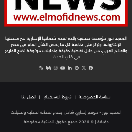
المفيد نيوز مؤسسة صحفية رائدة تقدم خدماتها الإخبارية عبر منصتها
الإلكترونية، وتركز على متابعة كل ما يخص الشأن العام في مصر
والعالم العربي، من خلال تغطية دقيقة وتحليلات موثوقة تضع القارئ
في قلب الحدث.
‫X
فيسبوك
بينتيريست
لينكدإن
‫YouTube
وسط
انستقرام
ملخص
الموقع
RSS
سياسة الخصوصية
|
شروط الاستخدام
|
اتصل بنا
المفيد نيوز – موقع إخباري شامل يقدم تغطية لحظية وتحليلات
دقيقة | ©
2026
جميع حقوق الملكية محفوظة