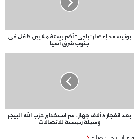
بستة
ملايين
طفل
فى
جنوب
شرق
يونيسف: إعصار "ياجى" أضر بستة ملايين طفل فى
آسيا
جنوب شرق آسيا
بعد
انفجار
5
آلاف
جهاز..
سر
استخدام
حزب
الله
البيجر
بعد انفجار 5 آلاف جهاز.. سر استخدام حزب الله البيجر
وسيلة
وسيلة رئيسية للاتصالات
رئيسية
للاتصالات
مقالات ذات صلة