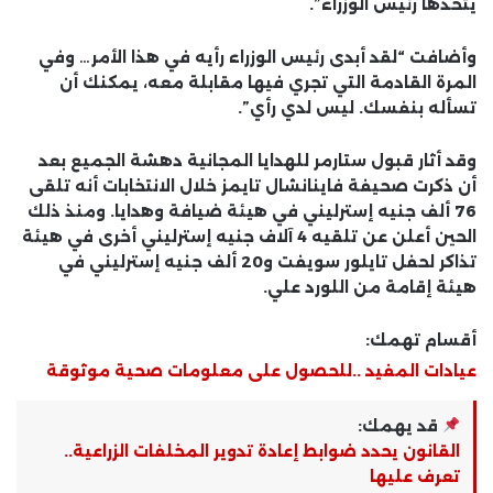
يتخذها رئيس الوزراء”.
وأضافت “لقد أبدى رئيس الوزراء رأيه في هذا الأمر… وفي
المرة القادمة التي تجري فيها مقابلة معه، يمكنك أن
تسأله بنفسك. ليس لدي رأي”.
وقد أثار قبول ستارمر للهدايا المجانية دهشة الجميع بعد
أن ذكرت صحيفة فاينانشال تايمز خلال الانتخابات أنه تلقى
76 ألف جنيه إسترليني في هيئة ضيافة وهدايا. ومنذ ذلك
الحين أعلن عن تلقيه 4 آلاف جنيه إسترليني أخرى في هيئة
تذاكر لحفل تايلور سويفت و20 ألف جنيه إسترليني في
هيئة إقامة من اللورد علي.
أقسام تهمك:
عيادات المفيد ..للحصول على معلومات صحية موثوقة
قد يهمك:
القانون يحدد ضوابط إعادة تدوير المخلفات الزراعية..
تعرف عليها