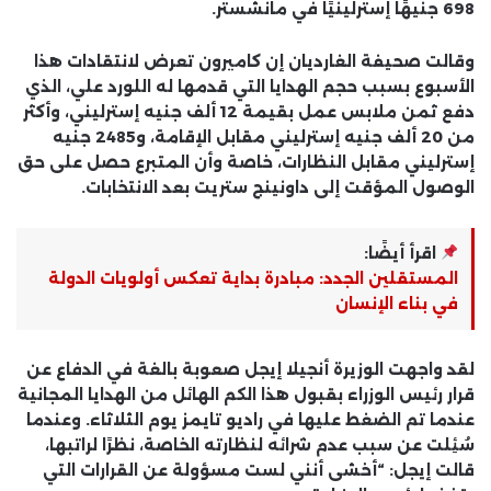
698 جنيهًا إسترلينيًا في مانشستر.
وقالت صحيفة الغارديان إن كاميرون تعرض لانتقادات هذا
الأسبوع بسبب حجم الهدايا التي قدمها له اللورد علي، الذي
دفع ثمن ملابس عمل بقيمة 12 ألف جنيه إسترليني، وأكثر
من 20 ألف جنيه إسترليني مقابل الإقامة، و2485 جنيه
إسترليني مقابل النظارات، خاصة وأن المتبرع حصل على حق
الوصول المؤقت إلى داونينج ستريت بعد الانتخابات.
اقرأ أيضًا:
المستقلين الجدد: مبادرة بداية تعكس أولويات الدولة
في بناء الإنسان
لقد واجهت الوزيرة أنجيلا إيجل صعوبة بالغة في الدفاع عن
قرار رئيس الوزراء بقبول هذا الكم الهائل من الهدايا المجانية
عندما تم الضغط عليها في راديو تايمز يوم الثلاثاء. وعندما
سُئِلت عن سبب عدم شرائه لنظارته الخاصة، نظرًا لراتبها،
قالت إيجل: “أخشى أنني لست مسؤولة عن القرارات التي