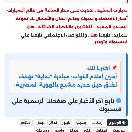
سيارات المفيد.. تحديث على مدار الساعة في عالم السيارات
أخبار الاقتصاد والبنوك وعالم المال والأعمال..لا تفوته
الإسلام المفيد .. للفتاوى والقضايا الشائكة ..هام
للمزيد : تابعنا
هنا
، وللتواصل الاجتماعي تابعنا علي
فيسبوك
و
تويتر
.
اخترنا لك:
أمين إعلام النواب: مبادرة "بداية" تهدف
لخلق جيل جديد مشبع بالهوية المصرية
تابع آخر الأخبار على صفحتنا الرسمية على
فيسبوك
الوسوم
أرسنال.
بسبب
تايلور
تذاكر
جدل
ستارمر
سويفت
لحفلات
لكير
هدايا
واسع
ومباريات