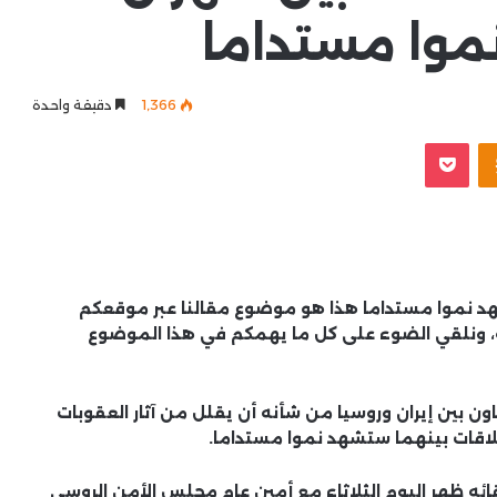
وا مستداما
1٬366
دقيقة واحدة
Odnoklassniki
‫Pocket
هد نموا مستداما هذا هو موضوع مقالنا عبر موقعكم
ة، ونلقي الضوء على كل ما يهمكم في هذا الموضوع
ون بين إيران وروسيا من شأنه أن يقلل من آثار العقوبات
لعلاقات بينهما ستشهد نموا مستداما.
 لقائه ظهر اليوم الثلاثاء مع أمين عام مجلس الأمن الروسي