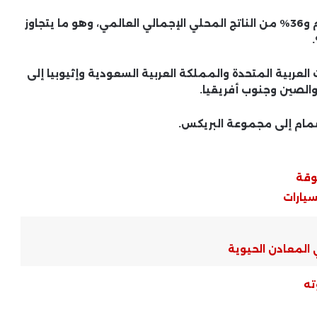
وتمثل مجموعة البريكس الآن 45% من سكان العالم و36% من الناتج المحلي الإجمالي العالمي، وهو ما يتجاوز
إيران تدرس مقترحًا أمريكيًا لإنهاء
التصعيد.. وتحركات دبلوماسية لاحتواء
 العربية المتحدة والمملكة العربية السعودية وإثيوبيا إلى
الأزمة
والصين وجنوب أفريقيا.
المشهد الدولي .. تحركات القوى الكبرى
في ملفات ساخنة
وقة
الأزمات السياسية العالمية .. ملفات
مفتوحة بلا حلول نهائية
سيارات
السياسة العالمية .. قرارات دولية مؤثرة
 المعادن الحيوية
وتداعياتها الإقليمية
ته
النزاعات الدولية .. تطورات ميدانية