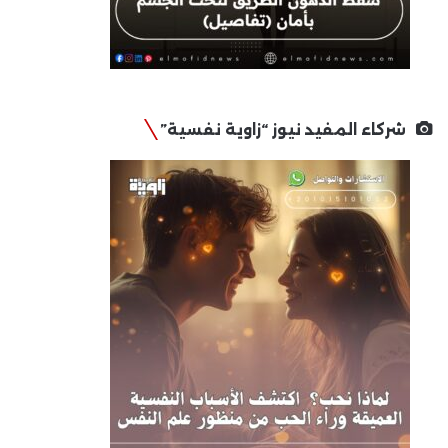
شركاء المفيد نيوز “زاوية نفسية”