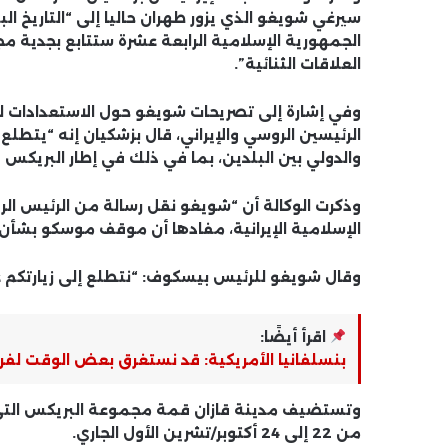
سيرغي شويغو الذي يزور طهران حاليا إلى “التاريخ الب
الجمهورية الإسلامية الرابعة عشرة ستتابع بجدية مجا
العلاقات الثنائية”.
وفي إشارة إلى تصريحات شويغو حول الاستعدادات ل
الرئيسين الروسي والإيراني، قال بزشكيان إنه “يتطل
والدولي بين البلدين، بما في ذلك في إطار البريكس 
وذكرت الوكالة أن “شويغو نقل رسالة من الرئيس الر
الإسلامية الإيرانية، مفادها أن موقف موسكو بشأن ال
وقال شويغو للرئيس بيسكوف: “نتطلع إلى زيارتكم
اقرأ أيضًا:
بنسلفانيا الأمريكية: قد نستغرق بعض الوقت لفرز
من 22 إلى 24 أكتوبر/تشرين الأول الجاري.