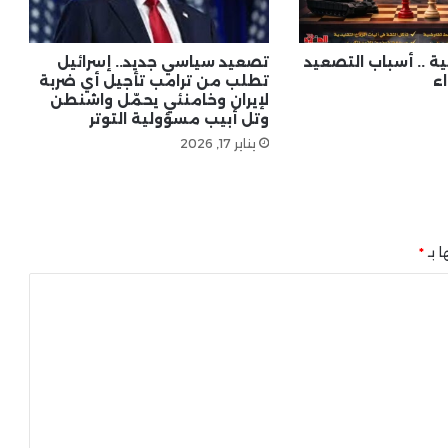
رفض المقترحات الأمريكية
لية .. أسباب التصعيد
تصعيد سياسي جديد.. إسرائيل
ء
تطلب من ترامب تأجيل أي ضربة
لإيران وخامنئي يحمّل واشنطن
وتل أبيب مسؤولية التوتر
يناير 17, 2026
ا بـ
*