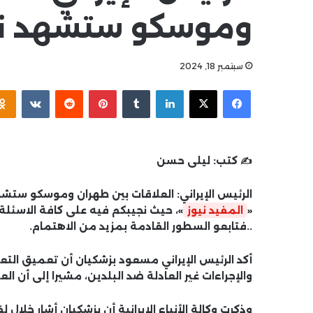
وموسكو ستشهد نم
سبتمبر 18, 2024
فيسبوك
‫X
لينكدإن
بينتيريست
✍️ كتب:
ليلى حسن
الرئيس الإيراني: العلاقات بين طهران وموسكو ستش
«
المفيد نيوز
»، حيث نجيبكم فيه على كافة الاسئل
..فتابعو السطور القادمة بمزيد من الاهتمام.
أكد الرئيس الإيراني مسعود بزشكيان أن تعميق التعا
والإجراءات غير العادلة ضد البلدين، مشيرا إلى أن ا
وذكرت وكالة الأنباء الإيرانية أن بزشكيان أشار خلال