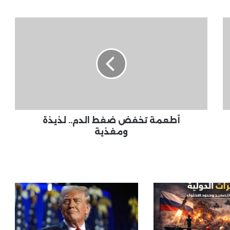
وتحركات سياسية
أطعمة
تخفض
النفط يتراجع بقوة.. والأسهم الأمريكية
ضغط
تحلق إلى مستويات قياسية
الدم..
لذيذة
ومغذية
إيبولا يعود لوسط أفريقيا.. وفيات
وإصابات مشتبه بها في الكونغو وتحرك
عاجل قرب حدود أوغندا
أطعمة تخفض ضغط الدم.. لذيذة
ومغذية
الدبلوماسية العالمية .. مفاوضات
واتفاقات في قضايا حساسة
بوتين يفاجئ العالم: مستعد للقاء
زيلينسكي بأي مكان.. ورسالة جديدة
بشأن إيران واليورانيوم المخصب
ترامب يهدد إيران بتصعيد عسكري حال