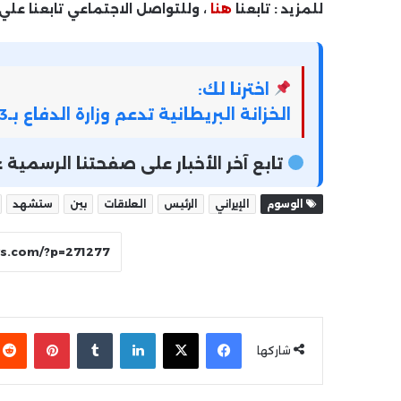
للمزيد : تابعنا
هنا
، وللتواصل الاجتماعي تابعنا علي
اخترنا لك:
الخزانة البريطانية تدعم وزارة الدفاع بـ3 مليارات استرلينى زيادة فى الميزانية
تابع آخر الأخبار على صفحتنا الرسمي
الوسوم
الإيراني
الرئيس
العلاقات
بين
ستشهد
فيسبوك
‫X
لينكدإن
بينتير
شاركها