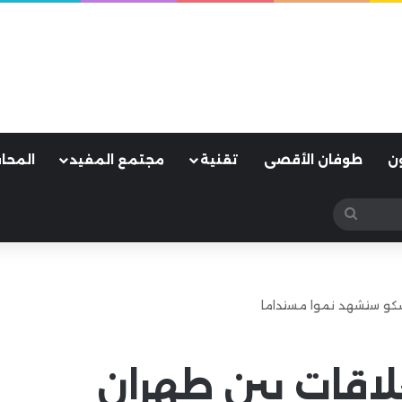
ن
طوفان الأقصى
تقنية
مجتمع المفيد
المحا
بحث
عن
وسكو ستشهد نموا مستداما
علاقات بين طهران