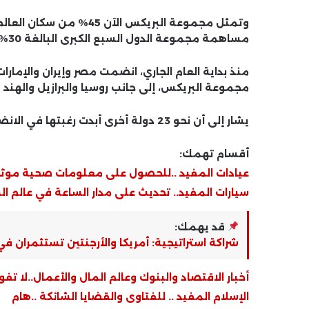
مساهمة مجموعة الدول السبع الكبرى البالغة 30%.
منذ بداية العام الجاري، انضمت مصر وإيران والإمارات
مجموعة البريكس، إلى جانب روسيا والبرازيل والهند 
يشار إلى أن نحو 23 دولة أخرى أبدت رغبتها في الانضمام إلى مجموعة البريكس.
أقسام تهمك:
عيادات المفيد ..للحصول على معلومات صحية موث
سيارات المفيد.. تحديث على مدار الساعة في عالم ال
قد يهمك:
شراكة استراتيجية: أمريكا والأرجنتين تستثمران في
أخبار الاقتصاد والبنوك وعالم المال والأعمال..لا تفو
الإسلام المفيد .. للفتاوى والقضايا الشائكة ..هام