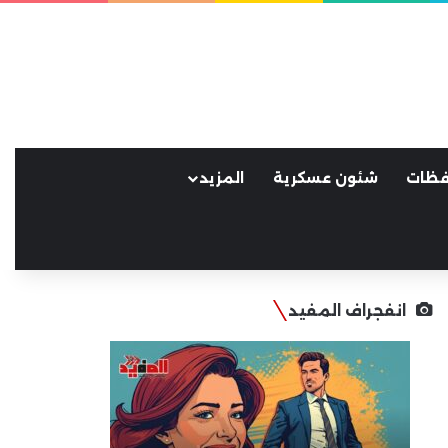
فظات
شئون عسكرية
المزيد
انفجراف المفيد