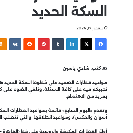
السكة الحديد
سبتمبر 17, 2024
فيسبوك
‫X
لينكدإن
بينتيريست
✍️ كتب:
شادي ياسين
مواعيد قطارات الصعيد على خطوط السكة الحديد هذ
نجيبكم فيه على كافة الاسئلة، ونلقي الضوء على ك
بمزيد من الاهتمام.
وتقدم «اليوم السابع» قائمة بمواعيد القطارات المكي
أسوان والعكس)، ومواعيد انطلاقها، والتي تتطلب ا
أولاً: القطارات المكيفة والروسية على خط (القاهرة –