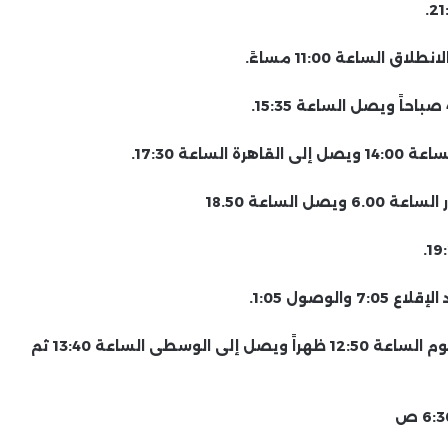
القطار رقم 1111 التهوية الديناميكية ينطلق من الفيوم الساعة 12:50 ظهراً ويصل إلى الوسطى الساعة 13:40 ثم