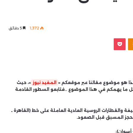
1٬372
5 دقائق
Odnoklassniki
‫Pocket
ا هو موضوع مقالنا عبر موقعكم «
المفيد نيوز
»، حيث
ل ما يهمكم في هذا الموضوع ..فتابعو السطور القادمة
فة والقطارات الروسية العادية العاملة على خط (القاهرة ـ
لحجز المسبق قبل الصعود.
 أسوان):