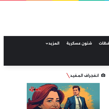
فظات
شئون عسكرية
المزيد
انفجراف المفيد