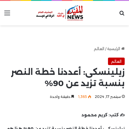
بحث عن
الق
الرئيسية
/
العالم
العالم
زيلينسكى: أعددنا خطة النصر
بنسبة تزيد عن 90%
سبتمبر 17, 2024
1٬365
دقيقة واحدة
✍️ كتب:
كريم محمود
زيلينسكى: أعددنا خطة النصر بنسبة تزيد عن 90% هذا هو