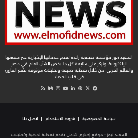
المفيد نيوز مؤسسة صحفية رائدة تقدم خدماتها الإخبارية عبر منصتها
الإلكترونية، وتركز على متابعة كل ما يخص الشأن العام في مصر
والعالم العربي، من خلال تغطية دقيقة وتحليلات موثوقة تضع القارئ
في قلب الحدث.
‫X
فيسبوك
بينتيريست
لينكدإن
‫YouTube
وسط
انستقرام
ملخص
الموقع
RSS
سياسة الخصوصية
|
شروط الاستخدام
|
اتصل بنا
المفيد نيوز – موقع إخباري شامل يقدم تغطية لحظية وتحليلات