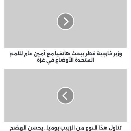
خارجية
قطر
يبحث
هاتفيا
مع
أمين
عام
للأمم
المتحدة
وزير خارجية قطر يبحث هاتفيا مع أمين عام للأمم
الأوضاع
المتحدة الأوضاع في غزة
في
غزة
تناول
هذا
النوع
من
الزبيب
يوميا..
يحسن
الهضم
ويضبط
سكر
تناول هذا النوع من الزبيب يوميا.. يحسن الهضم