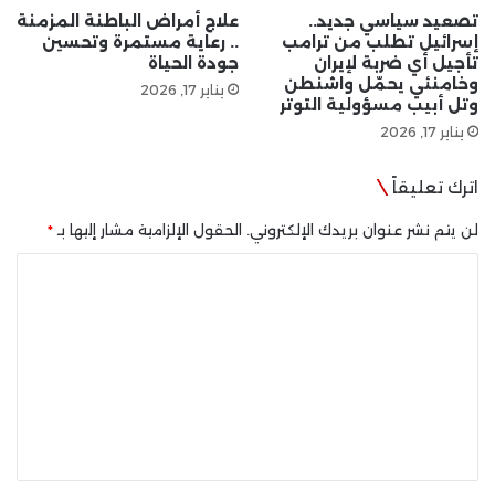
تصعيد سياسي جديد..
علاج أمراض الباطنة المزمنة
إسرائيل تطلب من ترامب
.. رعاية مستمرة وتحسين
تأجيل أي ضربة لإيران
جودة الحياة
وخامنئي يحمّل واشنطن
يناير 17, 2026
وتل أبيب مسؤولية التوتر
يناير 17, 2026
اترك تعليقاً
لن يتم نشر عنوان بريدك الإلكتروني.
الحقول الإلزامية مشار إليها بـ
*
ا
ل
ت
ع
ل
ي
ق