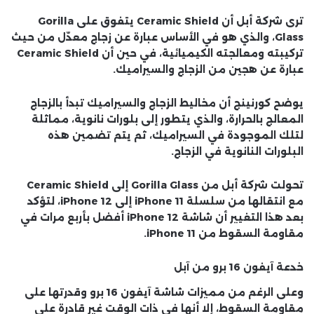
ترى شركة أبل أن Ceramic Shield يتفوق على Gorilla
Glass، والذي هو في الأساس عبارة عن زجاج معدّل من حيث
تركيبته ومعالجته الكيميائية، في حين أن Ceramic Shield
عبارة عن هجين من الزجاج والسيراميك.
يوضح كورنينج أن مخاليط الزجاج والسيراميك تبدأ بالزجاج
المعالج بالحرارة، والذي يتطور إلى بلورات نانوية، مماثلة
لتلك الموجودة في السيراميك، ثم يتم تضمين هذه
البلورات النانوية في الزجاج.
تحولت شركة أبل من Gorilla Glass إلى Ceramic Shield
مع انتقالها من سلسلة iPhone 11 إلى iPhone 12، لتؤكد
بعد هذا التغيير أن شاشة iPhone 12 أفضل بأربع مرات في
مقاومة السقوط من iPhone 11.
خدعة آيفون 16 برو من آبل
وعلى الرغم من مميزات شاشة آيفون 16 برو وقدرتها على
مقاومة السقوط، إلا أنها في ذات الوقت غير قادرة على