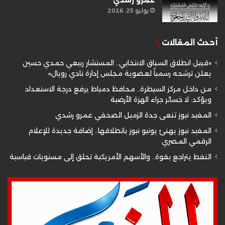
عمرو رشدي
يوليو 25, 2026
أحدث المقالات
«قبيل انطلاق السباق الانتخابي.. المستشار ربيعي حمدي حسين
يعلن ترشحه رسمياً لعضوية مجلس إدارة نادي رويال»
من داخل مركز السيطرة.. محافظ دمياط يرفع درجة الاستعداد
ويؤكد: لا خسائر جراء الهزة الأرضية
المفيد نيوز تنعى جدة الزميل الصحفي عمرو رشدي
المفيد نيوز يهنئ يونيو نيوز بانطلاقها.. إضافة جديدة للإعلام
الرقمي المصري
النفط يتراجع بقوة.. والأسهم الأمريكية تحلق إلى مستويات قياسية