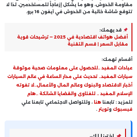
مقاومة الخدوش، وهو ما يشكل إزعاجاً للمستخدمين، لذا لا
تتوقع شاشة خالية من الخدوش في آيفون 16 برو.
قد يهمك:
أفضل هواتف اقتصادية في 2025 — ترشيحات قوية
مقابل السعر | قسم التقنية
أقسام تهمك:
عيادات المفيد ..للحصول على معلومات صحية موثوقة
سيارات المفيد.. تحديث على مدار الساعة في عالم السيارات
أخبار الاقتصاد والبنوك وعالم المال والأعمال..لا تفوته
الإسلام المفيد .. للفتاوى والقضايا الشائكة ..هام
للمزيد : تابعنا
هنا
، وللتواصل الاجتماعي تابعنا علي
فيسبوك
و
تويتر
.
اخترنا لك: