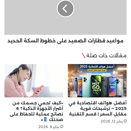
على
خطوط
السكة
الحديد
مواعيد قطارات الصعيد على خطوط السكة الحديد
مقالات ذات صلة
أفضل هواتف اقتصادية في
«كيف تحمي جسمك من
2025 — ترشيحات قوية
أضرار الأجهزة الذكية؟ 6
مقابل السعر | قسم التقنية
نصائح عملية للحفاظ على
صحتك
»
يناير 12, 2026
يناير 9, 2026