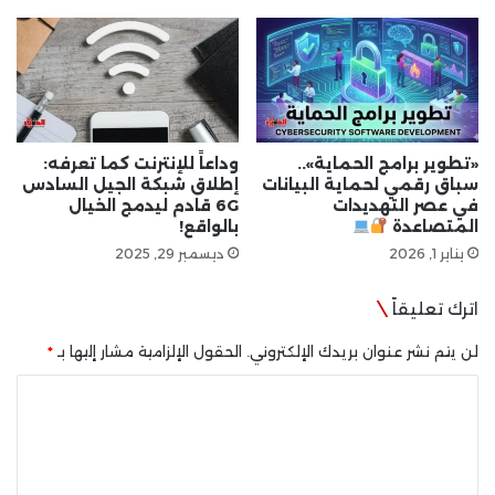
«تطوير برامج الحماية»..
وداعاً للإنترنت كما تعرفه:
سباق رقمي لحماية البيانات
إطلاق شبكة الجيل السادس
في عصر التهديدات
6G قادم ليدمج الخيال
المتصاعدة
بالواقع!
يناير 1, 2026
ديسمبر 29, 2025
اترك تعليقاً
لن يتم نشر عنوان بريدك الإلكتروني.
الحقول الإلزامية مشار إليها بـ
*
ا
ل
ت
ع