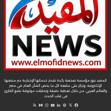
المفيد نيوز مؤسسة صحفية رائدة تقدم خدماتها الإخبارية عبر منصتها
الإلكترونية، وتركز على متابعة كل ما يخص الشأن العام في مصر
والعالم العربي، من خلال تغطية دقيقة وتحليلات موثوقة تضع القارئ
في قلب الحدث.
‫X
فيسبوك
بينتيريست
لينكدإن
‫YouTube
وسط
انستقرام
ملخص
الموقع