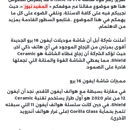
هذا هو موضوع مقالنا عبر موقعكم «
المفيد نيوز
»، حيث
نجيبكم فيه على كافة الاسئلة، ونلقي الضوء على كل ما
يهمكم في هذا الموضوع ..فتابعو السطور القادمة بمزيد
من الاهتمام.
أعلنت شركة أبل أن شاشة موديلات آيفون 16 برو الجديدة
أقوى بمرتين من الزجاج الموجود في أي هاتف ذكي آخر،
حيث تؤكد الشركة أن زجاج غطاء الشاشة هو Ceramic
Shield، مما يعطي الشاشة القوة والمتانة التي تجعلها
قادرة على الصمود.
مميزات شاشة ايفون 16 برو
في مقارنة بسيطة مع هواتف آيفون الأقدم، نجد أن آيفون
12 من عام 2020 هو أول طراز يستخدم تقنية Ceramic
Shield، في حين كانت سلسلة هواتف آيفون 11 التي سبقته
تتميز بحماية Gorilla Glass (على غرار هواتف أندرويد
الأخرى)،