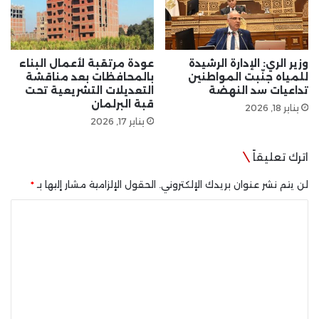
وزير الري: الإدارة الرشيدة
عودة مرتقبة لأعمال البناء
للمياه جنّبت المواطنين
بالمحافظات بعد مناقشة
تداعيات سد النهضة
التعديلات التشريعية تحت
قبة البرلمان
يناير 18, 2026
يناير 17, 2026
اترك تعليقاً
لن يتم نشر عنوان بريدك الإلكتروني.
الحقول الإلزامية مشار إليها بـ
*
ا
ل
ت
ع
ل
ي