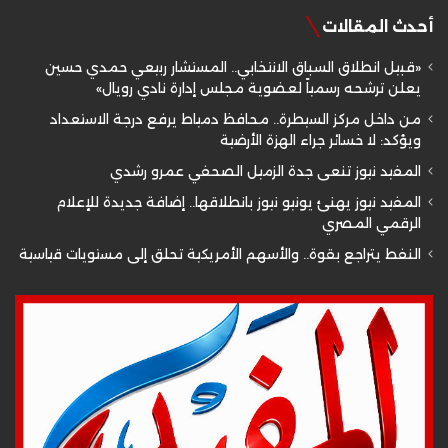
أحدث المقالات
«قبيل انطلاق السباق الانتخابي.. المستشار ربيعي حمدي حسين
يعلن ترشحه رسمياً لعضوية مجلس إدارة نادي رويال»
من داخل مركز السيطرة.. محافظ دمياط يرفع درجة الاستعداد
ويؤكد: لا خسائر جراء الهزة الأرضية
المفيد نيوز تنعى جدة الزميل الصحفي عمرو رشدي
المفيد نيوز يهنئ يونيو نيوز بانطلاقها.. إضافة جديدة للإعلام
الرقمي المصري
النفط يتراجع بقوة.. والأسهم الأمريكية تحلق إلى مستويات قياسية