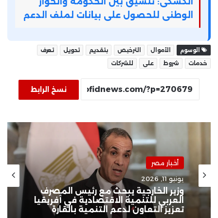
الكشكى: تنسيق بين الحكومة والحوار
الوطنى للحصول على بيانات لملف الدعم
الوسوم
الأموال
الترخيص
بتقديم
تحويل
تعرف
خدمات
شروط
على
للشركات
نسخ الرابط
أخبار مصر
يونيو 11, 2026
وزير الخارجية يبحث مع رئيس المصرف
العربي للتنمية الاقتصادية في أفريقيا
تعزيز التعاون لدعم التنمية بالقارة