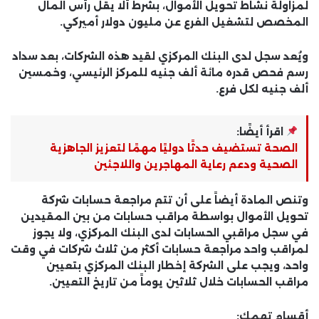
لمزاولة نشاط تحويل الأموال، بشرط ألا يقل رأس المال
المخصص لتشغيل الفرع عن مليون دولار أميركي.
ويُعد سجل لدى البنك المركزي لقيد هذه الشركات، بعد سداد
رسم فحص قدره مائة ألف جنيه للمركز الرئيسي، وخمسين
ألف جنيه لكل فرع.
اقرأ أيضًا:
الصحة تستضيف حدثًا دوليًا مهمًا لتعزيز الجاهزية
الصحية ودعم رعاية المهاجرين واللاجئين
وتنص المادة أيضاً على أن تتم مراجعة حسابات شركة
تحويل الأموال بواسطة مراقب حسابات من بين المقيدين
في سجل مراقبي الحسابات لدى البنك المركزي، ولا يجوز
لمراقب واحد مراجعة حسابات أكثر من ثلاث شركات في وقت
واحد، ويجب على الشركة إخطار البنك المركزي بتعيين
مراقب الحسابات خلال ثلاثين يوماً من تاريخ التعيين.
أقسام تهمك: