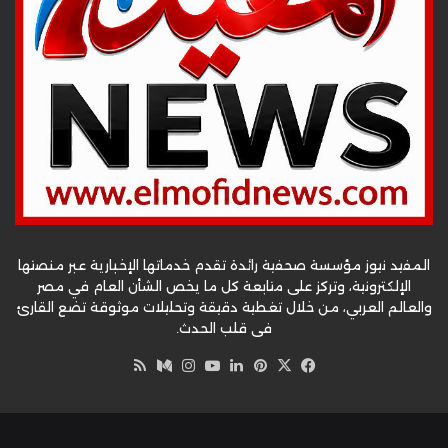
المفيد نيوز مؤسسة صحفية رائدة تقدم خدماتها الإخبارية عبر منصتها
الإلكترونية، وتركز على متابعة كل ما يخص الشأن العام في مصر
والعالم العربي، من خلال تغطية دقيقة وتحليلات موثوقة تضع القارئ
في قلب الحدث.
‫X
فيسبوك
بينتيريست
لينكدإن
‫YouTube
وسط
انستقرام
ملخص
الموقع
RSS