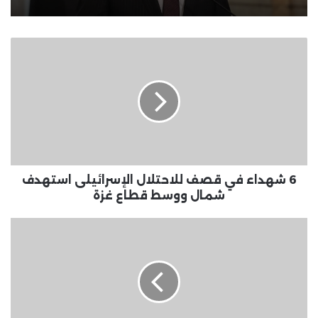
6
شهداء
في
قصف
للاحتلال
الإسرائيلى
استهدف
شمال
ووسط
قطاع
6 شهداء في قصف للاحتلال الإسرائيلى استهدف
غزة
شمال ووسط قطاع غزة
جوجل
تعمل
على
ميزة
"النسخ
الاحتياطي
والاستعادة"