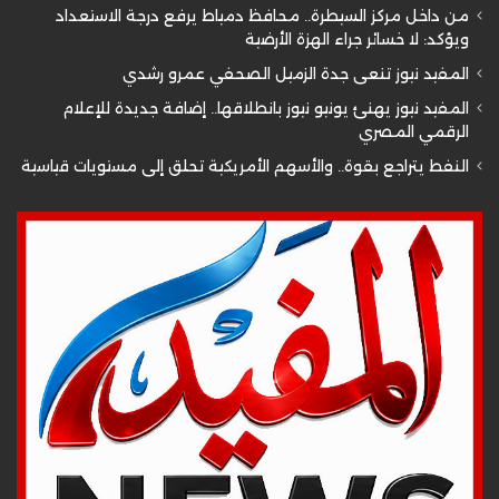
من داخل مركز السيطرة.. محافظ دمياط يرفع درجة الاستعداد
ويؤكد: لا خسائر جراء الهزة الأرضية
المفيد نيوز تنعى جدة الزميل الصحفي عمرو رشدي
المفيد نيوز يهنئ يونيو نيوز بانطلاقها.. إضافة جديدة للإعلام
الرقمي المصري
النفط يتراجع بقوة.. والأسهم الأمريكية تحلق إلى مستويات قياسية