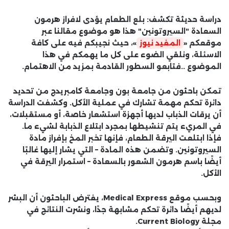
دراسة حديثة تكشف: بلع الطعام يؤدى لافراز هرمون
السعادة "السيروتونين" هذا هو موضوع مقالنا عبر
موقعكم «
المفيد نيوز
»، حيث نجيبكم فيه على كافة
الاسئلة، ونلقي الضوء على كل ما يهمكم في هذا
الموضوع ..فتابعو السطور القادمة بمزيد من الاهتمام.
تمكن باحثون من جامعة بون وجامعة كامبريدج من تحديد
دائرة تحكم مهمة تشارك في عملية الأكل. وكشفت الدراسة
أن يرقات الذباب لديها أجهزة استشعار خاصة، أو مستقبلات،
في المريء يتم تنشيطها بمجرد ابتلاع الذبابة لشيء ما.
فإذا ابتلعت اليرقة الطعام، فإنها تخبر المخ بإفراز مادة
السيروتونين. وتضمن هذه المادة – التي يشار إليها غالبًا
أيضًا باسم هرمون الشعور بالسعادة – استمرار اليرقة في
الأكل.
وبحسب موقع Medical Express، يفترض الباحثون أن البشر
لديهم أيضًا دائرة تحكم مشابهة جدًا، ونشرت النتائج في
مجلة Current Biology.