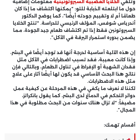
وتلقي
الخلايا العصبية السيروتونينية
معلومات إضافية
حول ما ابتلعته الذبابة للتو: “يمكنها اكتشاف ما إذا كان
طعامًا أم لا وتقييم جودته أيضًا”، كما يوضح الدكتور
أندرياس شوفس، المؤلف الرئيسي للدراسة. “تنتج الخلايا
السيروتونين فقط إذا تم اكتشاف طعام جيد الجودة، مما
يضمن بدوره استمرار اليرقة في الأكل”.
إن هذه الآلية أساسية لدرجة أنها قد توجد أيضًا في البشر،
وإذا كانت معيبة، فقد تسبب اضطرابات في الأكل مثل
فقدان الشهية أو الإفراط في تناول الطعام، وبالتالي فإن
نتائج هذا البحث الأساسي قد يكون لها أيضًا آثار على علاج
مثل هذه الاضطرابات.
لكننا لا نعرف ما يكفي في هذه المرحلة عن كيفية عمل
دوائر التحكم في الدماغ لدى البشر، كما يقول بانكراتز،
مضيفاً: “لا تزال هناك سنوات من البحث مطلوبة في هذا
المجال”.
أقسام تهمك: