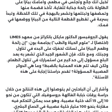
تخيل أنك جائع وتجلس في مطعم، وأمامك بيتزا على
الطاولة ذات رائحة جذابة للغاية، تأخذ قضمة منها
وتمضغها وتبتلعها وتشعر بالبهجة في تلك اللحظة، وتبدأ
بسرعة في تقطيع القطعة التالية من البيتزا ووضعها في
فمك.
يقول البروفيسور الدكتور مايكل بانكراتز من معهد LIMES
(اختصارًا لـ “علوم الحياة والطب”) بجامعة بون: “إن رائحة
وطعم البيتزا على لسانك تحفزك على البدء في تناول
وجبتك. ومع ذلك، فإن الشعور الجيد الذي تشعر به بعد
البلع مسؤول إلى حد كبير عن استمرارك في تناول الطعام.
ولكن كيف تتم هذه العملية بالضبط؟ وما هي الدوائر
العصبية المسؤولة؟ تقدم دراستنا إجابة على هذه
الأسئلة”.
وأشار إلى أن الباحثين لم يتوصلوا إلى هذه النتائج من خلال
دراسة يرقات ذبابة الفاكهة دروسوفيلا، التي تتكون من نحو
10 إلى 15 ألف خلية عصبية، وهو عدد يمكن التحكم فيه
مقارنة بنحو 100 مليار خلية عصبية في الدماغ البشري.