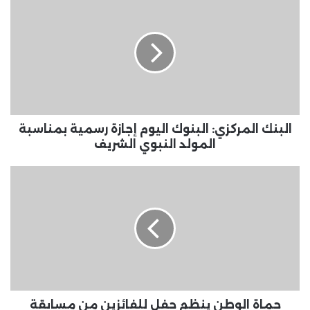
المركزي:
البنوك
اليوم
إجازة
رسمية
بمناسبة
المولد
النبوي
الشريف
البنك المركزي: البنوك اليوم إجازة رسمية بمناسبة
المولد النبوي الشريف
حماة
الوطن
ينظم
حفل
للفائزين
من
مسابقة
التميز
التنظيمى
واحتفالية
حماة الوطن ينظم حفل للفائزين من مسابقة