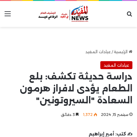
بحث عن
الق
الرئيسية
/
عيادات المفيد
عيادات المفيد
دراسة حديثة تكشف: بلع
الطعام يؤدى لافراز هرمون
السعادة "السيروتونين"
سبتمبر 15, 2024
1٬372
3 دقائق
✍️ كتب:
أمير إبراهيم