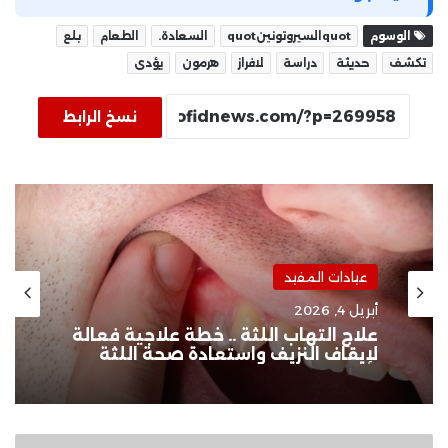
الوسوم
quotالسيروتونينquot
السعادة.
الطعام
بلع
تكشف
حديثة
دراسة
لافراز
هرمون
يؤدى
نسخ الرابط
عيادات المفيد
أبريل 4, 2026
علاج التهاب اللثة .. خطة علاجية فعالة
لإيقاف النزيف واستعادة صحة اللثة
البنك