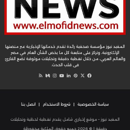
المفيد نيوز مؤسسة صحفية رائدة تقدم خدماتها الإخبارية عبر منصتها
الإلكترونية، وتركز على متابعة كل ما يخص الشأن العام في مصر
والعالم العربي، من خلال تغطية دقيقة وتحليلات موثوقة تضع القارئ
في قلب الحدث.
‫X
فيسبوك
بينتيريست
لينكدإن
‫YouTube
وسط
انستقرام
ملخص
الموقع
RSS
سياسة الخصوصية
|
شروط الاستخدام
|
اتصل بنا
المفيد نيوز – موقع إخباري شامل يقدم تغطية لحظية وتحليلات
دقيقة | ©
2026
جميع حقوق الملكية محفوظة