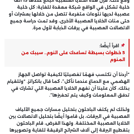
ومع ذلك، فإن هذه الخلايا العصبية البالغ عددها 15 ألف
خلية تشكل في الواقع شبكة معقدة للغاية: كل خلية
عصبية لديها نتوءات متفرعة تتصل من خلالها بعشرات أو
حتى مئات الخلايا العصبية الأخرى، وقد تمت دراسة جميع
الاتصالات العصبية في يرقات الذبابة لأول مرة.
اقرأ أيضًا:
5 خطوات بسيطة تساعدك على النوم.. سيبك من
المنوم
“أردنا أن نكتسب فهمًا تفصيليًا لكيفية تواصل الجهاز
الهضمي مع الدماغ عندما نأكل”، كما قال بانكراتز. “وللقيام
بذلك، كان علينا أن نفهم الخلايا العصبية التي تشارك في
تدفق المعلومات وكيف يتم تحفيزها”.
ولذلك لم يكتف الباحثون بتحليل مسارات جميع الألياف
العصبية في اليرقات، بل قاموا أيضًا بتحليل الاتصالات بين
الخلايا العصبية المختلفة. ولهذا الغرض، قام الباحثون
بتقطيع اليرقة إلى آلاف الشرائح الرقيقة للغاية وتصويرها