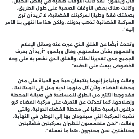
قال ويلمور: “لقد كانت الأوقات صعبة في بعض الأحيان،
وكانت هناك بعض الأوقات الصعبة على طول الطريق.
بصفتك قائدًا وطيارًا لمركبتك الفضائية، لا تريد أن ترى
المركبة الفضائية تذهب بدونك، ولكن هذا ما انتهى بنا الأمر
إليه”.
وتحدث أيضًا عن القلق الذي عبرت عنه وسائل الإعلام
والجمهور بشأن سلامتهم، وقال ويلمور: “أريد أن يعرف
الجميع مدى تقديرنا لذلك، والقلق الذي نشعر به على وجه
الخصوص يبعث على الدفء”.
وقالت ويليامز إنهما يتكيفان جيدًا مع الحياة على متن
محطة الفضاء، ولأن كل منهما لديه ميل إلى الميكانيكا،
فقد وجدا الكثير من الطرق للمساعدة في صيانة المحطة
وإصلاحها. كما تحدثت عن التعرف على مركبة الفضاء كرو
دراغون الراسية حاليًا في محطة الفضاء الدولية، والتي
تشبه المركبة التي سيعودان بها إلى الوطن في النهاية.
وقالت: “نحن متحمسون للطيران بمركبتين فضائيتين
مختلفتين. نحن مختبرون، هذا ما نفعله”.