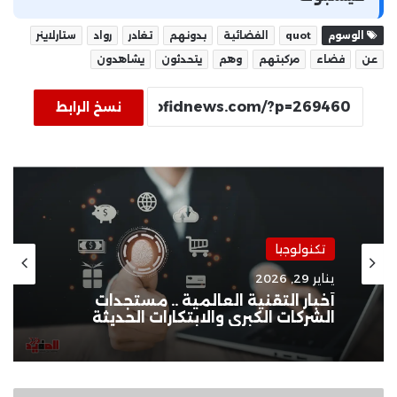
الوسوم
quot
الفضائية
بدونهم
تغادر
رواد
ستارلاينر
عن
فضاء
مركبتهم
وهم
يتحدثون
يشاهدون
نسخ الرابط
تكنولوجيا
يناير 29, 2026
أخبار التقنية العالمية .. مستجدات
الشركات الكبرى والابتكارات الحديثة
النائب