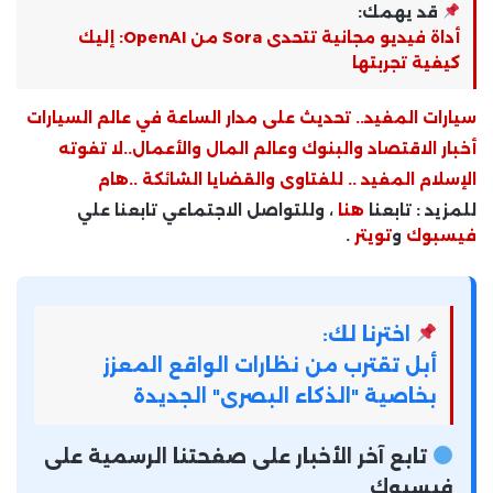
قد يهمك:
أداة فيديو مجانية تتحدى Sora من OpenAI: إليك
كيفية تجربتها
سيارات المفيد.. تحديث على مدار الساعة في عالم السيارات
أخبار الاقتصاد والبنوك وعالم المال والأعمال..لا تفوته
الإسلام المفيد .. للفتاوى والقضايا الشائكة ..هام
للمزيد : تابعنا
هنا
، وللتواصل الاجتماعي تابعنا علي
فيسبوك
و
تويتر
.
اخترنا لك:
أبل تقترب من نظارات الواقع المعزز
بخاصية "الذكاء البصرى" الجديدة
تابع آخر الأخبار على صفحتنا الرسمية على
فيسبوك