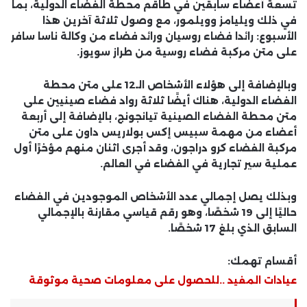
تسعة أعضاء سابقين في طاقم محطة الفضاء الدولية، بما
في ذلك ويليامز وويلمور، مع وصول ثلاثة آخرين هذا
الأسبوع: رائدا فضاء روسيان ورائد فضاء من وكالة ناسا سافر
على متن مركبة فضاء روسية من طراز سويوز.
وبالإضافة إلى هؤلاء الأشخاص الـ12 على متن محطة
الفضاء الدولية، هناك أيضًا ثلاثة رواد فضاء صينيين على
متن محطة الفضاء الصينية تيانجونج، بالإضافة إلى أربعة
أعضاء من مهمة سبيس إكس بولاريس داون على متن
مركبة الفضاء كرو دراجون، وقد أجرى اثنان منهم مؤخرًا أول
عملية سير تجارية في الفضاء في العالم.
وبذلك يصل إجمالي عدد الأشخاص الموجودين في الفضاء
حاليًا إلى 19 شخصًا، وهو رقم قياسي مقارنة بالإجمالي
السابق الذي بلغ 17 شخصًا.
أقسام تهمك:
عيادات المفيد ..للحصول على معلومات صحية موثوقة