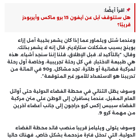
اقرأ أيضًا:
هل ستتوقف آبل عن آيفون 15 برو ماكس وأيربودز
قريبًا؟
وعندما سُئل ويلماور عما إذا كان يشعر بخيبة أمل إزاء
بوينج بسبب مشكلات ستارلاينر، قال إنه لا يشعر بذلك.
وقال: “بالتأكيد لا. قبل الإطلاق، قلنا إننا سنجد أشياء. هذه
هي طبيعة الاختبار. في كل رحلة تجريبية، وخاصة أول رحلة
لمركبة فضائية أو طائرة، تجد مشاكل. و90 في المائة من
تدريبنا هو الاستعداد للأمور غير المتوقعة”.
وسوف يظل الثنائي في محطة الفضاء الدولية حتى أوائل
العام المقبل، عندما يسافران إلى الوطن على متن مركبة
الفضاء سبيس إكس كرو دراجون إلى جانب أعضاء آخرين
من مهمة كرو 9.
وسوف يتولى ويليامز قريبا منصب قائد محطة الفضاء
الدولية، التي تدخل فترة مزدحمة بشكل خاص. فهناك حاليا