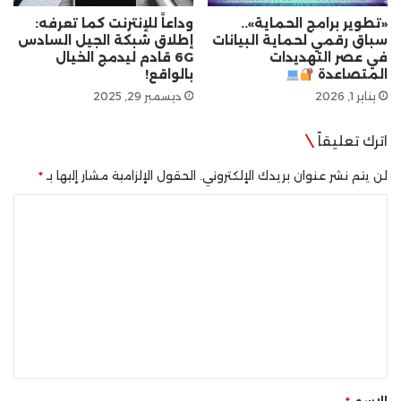
«تطوير برامج الحماية»..
وداعاً للإنترنت كما تعرفه:
سباق رقمي لحماية البيانات
إطلاق شبكة الجيل السادس
في عصر التهديدات
6G قادم ليدمج الخيال
المتصاعدة
بالواقع!
يناير 1, 2026
ديسمبر 29, 2025
اترك تعليقاً
لن يتم نشر عنوان بريدك الإلكتروني.
الحقول الإلزامية مشار إليها بـ
*
ا
ل
ت
ع
ل
ي
ق
*