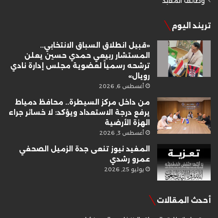
وظائف المفيد
تريند اليوم
«قبيل انطلاق السباق الانتخابي..
المستشار ربيعي حمدي حسين يعلن
ترشحه رسمياً لعضوية مجلس إدارة نادي
رويال»
أغسطس 6, 2026
من داخل مركز السيطرة.. محافظ دمياط
يرفع درجة الاستعداد ويؤكد: لا خسائر جراء
الهزة الأرضية
أغسطس 3, 2026
المفيد نيوز تنعى جدة الزميل الصحفي
عمرو رشدي
يوليو 25, 2026
أحدث المقالات