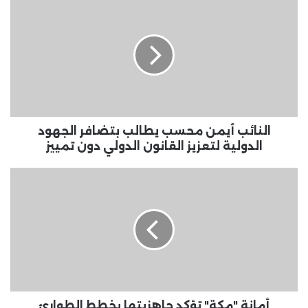
أيمن
محسب
يطالب
بتضافر
الجهود
الدولية
لتعزيز
القانون
الدولي
النائب أيمن محسب يطالب بتضافر الجهود
دون
الدولية لتعزيز القانون الدولي دون تمييز
تمييز
أمانة
"مكة"
تؤكد
جاهزيتها
بخطط
الطوارئ
لمواجهة
الأمطار
الغزيرة
أمانة "مكة" تؤكد جاهزيتها بخطط الطوارئ