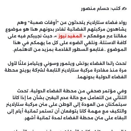
✍️ كتب:
حسام منصور
رواد فضاء ستارلاينر يتحدثون عن "أوقات صعبة" وهم
يشاهدون مركبتهم الفضائية تغادر بدونهم هذا هو موضوع
مقالنا عبر موقعكم «
المفيد نيوز
»، حيث نجيبكم فيه على
كافة الاسئلة، ونلقي الضوء على كل ما يهمكم في هذا
الموضوع ..فتابعو السطور القادمة بمزيد من الاهتمام.
تحدث رائدا الفضاء بوتش ويلمور وسوني ويليامز علنًا لأول
مرة منذ مغادرة مركبة ستارلاينر التابعة لشركة بوينج محطة
الفضاء الدولية بدونهما.
وفي مؤتمر صحفي من محطة الفضاء الدولية، تحدث
الثنائي عن التعامل مع حالة عدم اليقين بشأن ما إذا كانا
سيتمكنان من العودة إلى الوطن على متن مركبة ستارلاينر
والتكيف مع مهمة كانا يتوقعان أن تستمر ثمانية أيام إلى
البقاء على متن محطة الفضاء لمدة ثمانية أشهر.