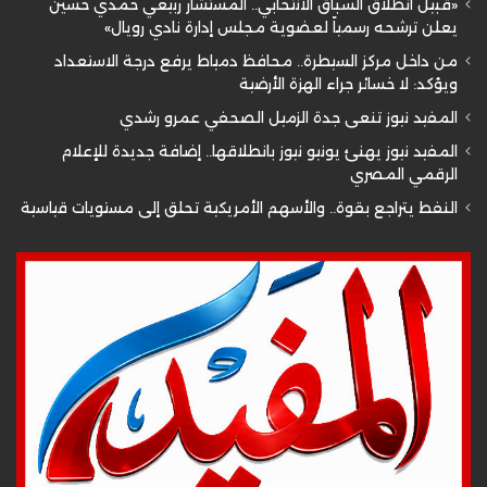
«قبيل انطلاق السباق الانتخابي.. المستشار ربيعي حمدي حسين
يعلن ترشحه رسمياً لعضوية مجلس إدارة نادي رويال»
من داخل مركز السيطرة.. محافظ دمياط يرفع درجة الاستعداد
ويؤكد: لا خسائر جراء الهزة الأرضية
المفيد نيوز تنعى جدة الزميل الصحفي عمرو رشدي
المفيد نيوز يهنئ يونيو نيوز بانطلاقها.. إضافة جديدة للإعلام
الرقمي المصري
النفط يتراجع بقوة.. والأسهم الأمريكية تحلق إلى مستويات قياسية