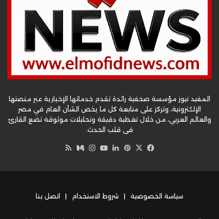
المفيد نيوز مؤسسة صحفية رائدة تقدم خدماتها الإخبارية عبر منصتها
الإلكترونية، وتركز على متابعة كل ما يخص الشأن العام في مصر
والعالم العربي، من خلال تغطية دقيقة وتحليلات موثوقة تضع القارئ
في قلب الحدث.
‫X
فيسبوك
بينتيريست
لينكدإن
‫YouTube
وسط
انستقرام
ملخص
الموقع
RSS
سياسة الخصوصية
|
شروط الاستخدام
|
اتصل بنا