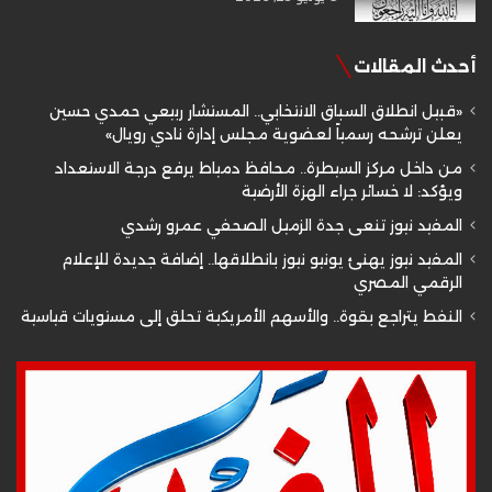
أحدث المقالات
«قبيل انطلاق السباق الانتخابي.. المستشار ربيعي حمدي حسين
يعلن ترشحه رسمياً لعضوية مجلس إدارة نادي رويال»
من داخل مركز السيطرة.. محافظ دمياط يرفع درجة الاستعداد
ويؤكد: لا خسائر جراء الهزة الأرضية
المفيد نيوز تنعى جدة الزميل الصحفي عمرو رشدي
المفيد نيوز يهنئ يونيو نيوز بانطلاقها.. إضافة جديدة للإعلام
الرقمي المصري
النفط يتراجع بقوة.. والأسهم الأمريكية تحلق إلى مستويات قياسية