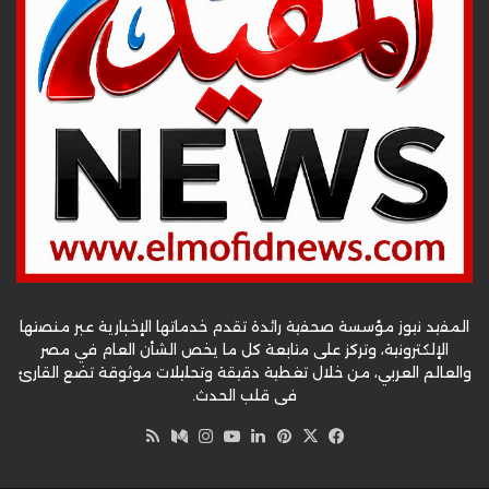
المفيد نيوز مؤسسة صحفية رائدة تقدم خدماتها الإخبارية عبر منصتها
الإلكترونية، وتركز على متابعة كل ما يخص الشأن العام في مصر
والعالم العربي، من خلال تغطية دقيقة وتحليلات موثوقة تضع القارئ
في قلب الحدث.
‫X
فيسبوك
بينتيريست
لينكدإن
‫YouTube
وسط
انستقرام
ملخص
الموقع
RSS