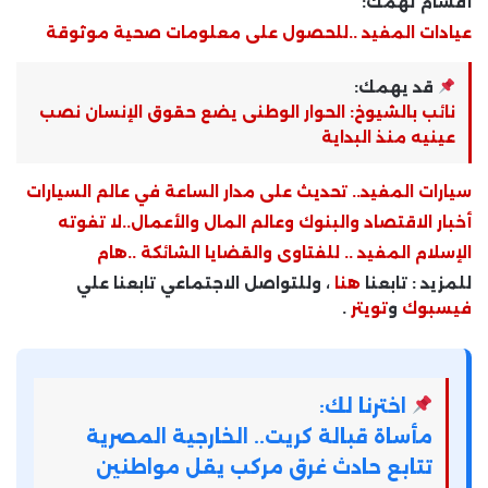
أقسام تهمك:
عيادات المفيد ..للحصول على معلومات صحية موثوقة
قد يهمك:
نائب بالشيوخ: الحوار الوطنى يضع حقوق الإنسان نصب
عينيه منذ البداية
سيارات المفيد.. تحديث على مدار الساعة في عالم السيارات
أخبار الاقتصاد والبنوك وعالم المال والأعمال..لا تفوته
الإسلام المفيد .. للفتاوى والقضايا الشائكة ..هام
للمزيد : تابعنا
هنا
، وللتواصل الاجتماعي تابعنا علي
فيسبوك
و
تويتر
.
اخترنا لك:
مأساة قبالة كريت.. الخارجية المصرية
تتابع حادث غرق مركب يقل مواطنين