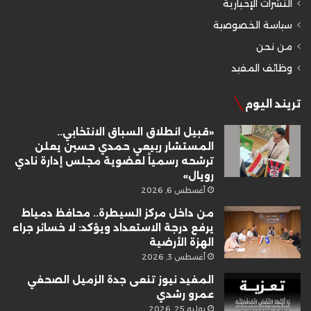
النشرات الإخبارية
سياسة الخصوصية
من نحن
وظائف المفيد
تريند اليوم
«قبيل انطلاق السباق الانتخابي..
المستشار ربيعي حمدي حسين يعلن
ترشحه رسمياً لعضوية مجلس إدارة نادي
رويال»
أغسطس 6, 2026
من داخل مركز السيطرة.. محافظ دمياط
يرفع درجة الاستعداد ويؤكد: لا خسائر جراء
الهزة الأرضية
أغسطس 3, 2026
المفيد نيوز تنعى جدة الزميل الصحفي
عمرو رشدي
يوليو 25, 2026