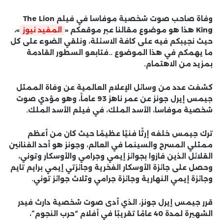
وفاة صاحب صوت شخصية موفاسا في فيلم The Lion
King هذا هو موضوع مقالنا عبر موقعكم «
المفيد نيوز
»،
حيث نجيبكم فيه على كافة الاسئلة، ونلقي الضوء على كل
ما يهمكم في هذا الموضوع ..فتابعو السطور القادمة
بمزيد من الاهتمام.
كشفت عدد من وسائل الإعلام العالمية عن وفاة الممثل
جيمس إيرل جونز عن عمر ناهز 93 عاماً، وهو مؤدي صوت
شخصية موفاسا، الأسد الملك، في فيلم الأسد الملك.
ترك جيمس خلفه إرثًا فنيًا عظيمًا حيث كان من أعظم
ممثلي المسرح والسينما في العالم، وجونز هو أحد الفنانين
القلائل الذين فازوا بجوائز إيمي وجرامي والأوسكار وتوني،
وحصل على جائزة الأوسكار الفخرية وجائزتي إيمي برايم تايم
وجائزة إيمي النهارية وجائزة جرامي وثلاث جوائز توني.
قرر جيمس إيرل جونز، الذي أدى صوت شخصية دارث فيدر
الشهيرة لمدة 40 عامًا تقريبًا في أفلام “حرب النجوم”،