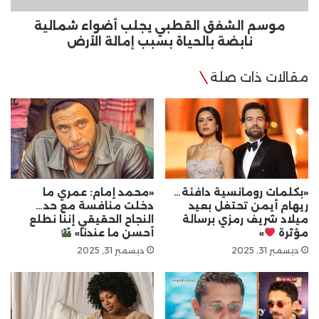
بسبب
إمالة
موسم الشفق القطبي يجلب أضواء شمالية
الأرض
نابضة بالحياة بسبب إمالة الأرض
مقالات ذات صلة
«بكلمات رومانسية دافئة…
«محمد إمام: عمري ما
ريهام أيمن تحتفل بعيد
دخلت منافسة مع حد…
ميلاد شريف رمزي برسالة
النجاح الحقيقي إننا نطلع
مؤثرة
»
أحسن ما عندنا»
ديسمبر 31, 2025
ديسمبر 31, 2025