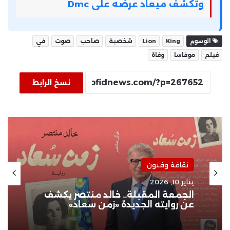
وتكشف ميعاد عرضه على Dmc
الوسوم
King
Lion
شخصية
صاحب
صوت
في
فيلم
موفاسا
وفاة
نسخ الرابط
ثقافة وفنون
يناير 10, 2026
الجمعة المقبلة.. خالد منتصر يكشف
عن روايته الجديدة «زمن سعاد»