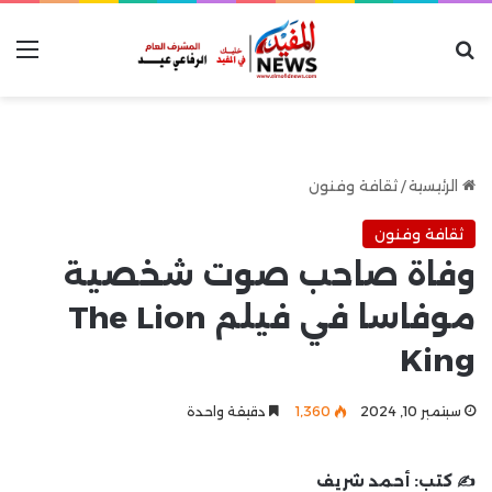
بحث عن
الق
الرئيسية
/
ثقافة وفنون
ثقافة وفنون
وفاة صاحب صوت شخصية
موفاسا في فيلم The Lion
King
سبتمبر 10, 2024
1٬360
دقيقة واحدة
✍️ كتب:
أحمد شريف