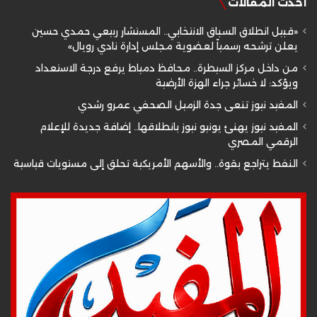
أحدث المقالات
«قبيل انطلاق السباق الانتخابي.. المستشار ربيعي حمدي حسين
يعلن ترشحه رسمياً لعضوية مجلس إدارة نادي رويال»
من داخل مركز السيطرة.. محافظ دمياط يرفع درجة الاستعداد
ويؤكد: لا خسائر جراء الهزة الأرضية
المفيد نيوز تنعى جدة الزميل الصحفي عمرو رشدي
المفيد نيوز يهنئ يونيو نيوز بانطلاقها.. إضافة جديدة للإعلام
الرقمي المصري
النفط يتراجع بقوة.. والأسهم الأمريكية تحلق إلى مستويات قياسية