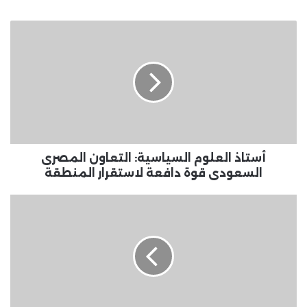
أستاذ
العلوم
السياسية:
التعاون
المصرى
السعودى
قوة
دافعة
لاستقرار
المنطقة
أستاذ العلوم السياسية: التعاون المصرى
السعودى قوة دافعة لاستقرار المنطقة
موسم
الشفق
القطبي
يجلب
أضواء
شمالية
نابضة
بالحياة