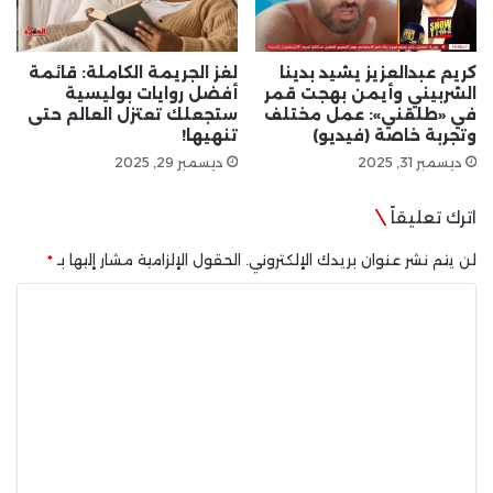
كريم عبدالعزيز يشيد بدينا
لغز الجريمة الكاملة: قائمة
الشربيني وأيمن بهجت قمر
أفضل روايات بوليسية
في «طلقني»: عمل مختلف
ستجعلك تعتزل العالم حتى
وتجربة خاصة (فيديو)
تنهيها!
ديسمبر 31, 2025
ديسمبر 29, 2025
اترك تعليقاً
لن يتم نشر عنوان بريدك الإلكتروني.
الحقول الإلزامية مشار إليها بـ
*
ا
ل
ت
ع
ل
ي