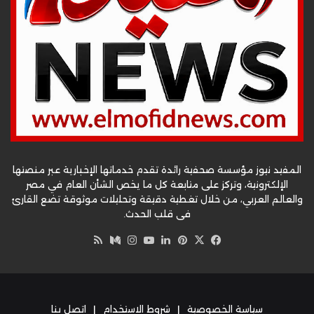
المفيد نيوز مؤسسة صحفية رائدة تقدم خدماتها الإخبارية عبر منصتها
الإلكترونية، وتركز على متابعة كل ما يخص الشأن العام في مصر
والعالم العربي، من خلال تغطية دقيقة وتحليلات موثوقة تضع القارئ
في قلب الحدث.
‫X
فيسبوك
بينتيريست
لينكدإن
‫YouTube
وسط
انستقرام
ملخص
الموقع
RSS
سياسة الخصوصية
|
شروط الاستخدام
|
اتصل بنا