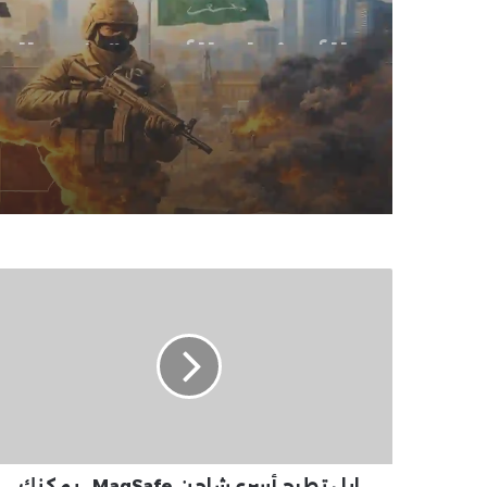
العربي .. تطورات ميدان
وتحركات رسمية
ابل
تطرح
أسرع
شاحن
MagSafe..
يمكنك
شحن
هاتفك
بنسبة
50%
ابل تطرح أسرع شاحن MagSafe.. يمكنك