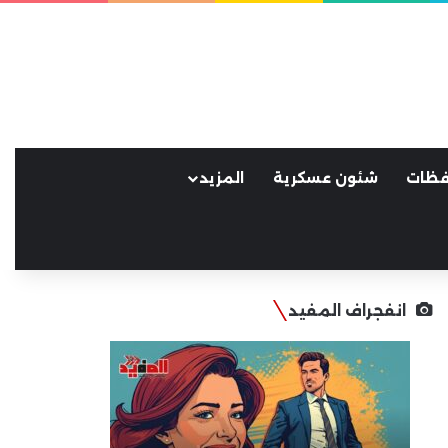
فظات
شئون عسكرية
المزيد
انفجراف المفيد