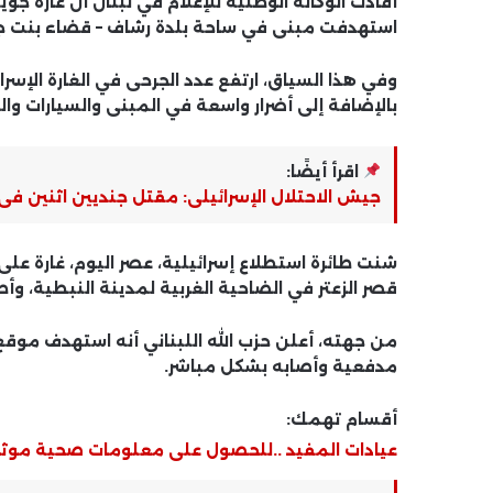
أفادت الوكالة الوطنية للإعلام في لبنان أن غارة جوية 
استهدفت مبنى في ساحة بلدة رشاف – قضاء بنت جبي
بالإضافة إلى أضرار واسعة في المبنى والسيارات والم
اقرأ أيضًا:
جيش الاحتلال الإسرائيلى: مقتل جنديين اثنين ف
شنت طائرة استطلاع إسرائيلية، عصر اليوم، غارة
قصر الزعتر في الضاحية الغربية لمدينة النبطية، و
من جهته، أعلن حزب الله اللبناني أنه استهدف موقع 
مدفعية وأصابه بشكل مباشر.
أقسام تهمك:
عيادات المفيد ..للحصول على معلومات صحية موث