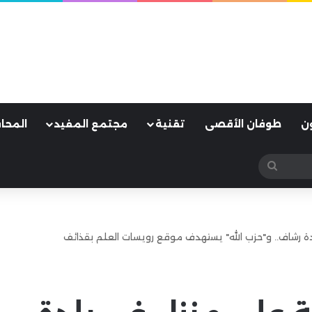
ن
طوفان الأقصى
تقنية
مجتمع المفيد
المحا
بحث
عن
بلدة رشاف.. و"حزب الله" يستهدف موقع رويسات العلم بقذائف