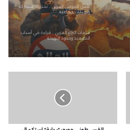
الأمن القومي العربي .. تحديات مشتركة
ية
وتحركات جماعية
ملفات النزاع العربي .. قراءة في أسباب
التصعيد وحدود التهدئة
التوترات الإقليمية العربية .. أسباب
التصعيد واحتمالات الاحتواء
القس
طونى
نواف سلام يدعو لإنهاء “المغامرات
جورج:
العبثية”: لا إنقاذ للبنان إلا بمنطق
"بداية"
الدولة
استكمال
لسلسلة
الأوضاع في الدول العربية .. أمن داخلي
مبادرات
وضغوط إقليمية متسارعة
الرئيس
للارتقاء
بحياة
القس طونى جورج: "بداية" استكمال