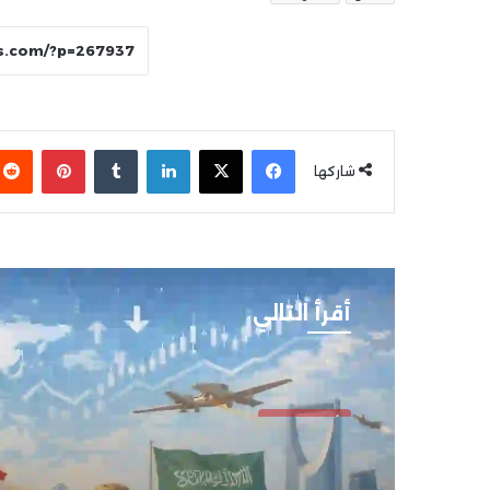
فيسبوك
‫X
لينكدإن
بينتير
شاركها
أقرأ التالي
أخبار العرب
فبراير 22, 2026
الأوضاع الأمنية في الع