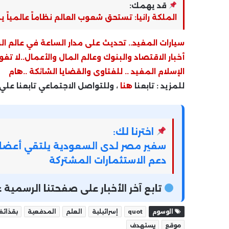
قد يهمك:
الملكة رانيا: تستحق شعوب العالم نظاماً عالمياً 
سيارات المفيد.. تحديث على مدار الساعة في عالم ال
أخبار الاقتصاد والبنوك وعالم المال والأعمال..لا تفو
الإسلام المفيد .. للفتاوى والقضايا الشائكة ..هام
للمزيد : تابعنا
هنا
، وللتواصل الاجتماعي تابعنا علي
اخترنا لك:
سفير مصر لدى السعودية يلتقي أعضاء
دعم الاستثمارات المشتركة
تابع آخر الأخبار على صفحتنا الرسمي
الوسوم
quot
إسرائيلية
العلم
المدفعية
بقذائ
موقع
يستهدف