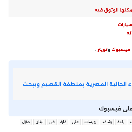
الأمن القومي العربي .. تحديات مشتركة
وتحركات جماعية
يمكنها الوثوق فيه
سيارات
ملفات النزاع العربي .. قراءة في أسباب
ته
التصعيد وحدود التهدئة
فيسبوك
و
تويتر
.
التوترات الإقليمية العربية .. أسباب
التصعيد واحتمالات الاحتواء
نواف سلام يدعو لإنهاء “المغامرات
 الجالية المصرية بمنطقة القصيم ويبحث
العبثية”: لا إنقاذ للبنان إلا بمنطق
الدولة
الأوضاع في الدول العربية .. أمن داخلي
ة على فيسبوك
وضغوط إقليمية متسارعة
ف
بلدة
رشاف.
رويسات
على
غارة
فى
لبنان
منزل