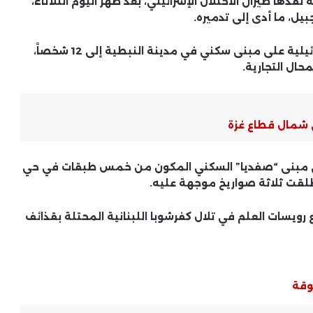
نفذها طيران الاحتلال الإسرائيلي، بعد ظهر اليوم الثلاثاء،
ل، ما أدى إلى تدميره.
وفي هذا السياق، ارتفع عدد الجرحى في الغارة الإسرائيلية على مبنى سكني في مدينة النبطية إلى 12 شخصاً،
حال التجارية.
ى شمال قطاع غزة
 على مبنى “صفديا” السكني المكون من خمس طبقات في حي
أطلقت ثلاثة صواريخ موجهة عليه.
أسعار الذهب في الأسواق العربية ..
تحركات يومية وترقب من المستثمرين
رويسات العلم في تلال كفرشوبا اللبنانية المحتلة بقذائف
والمستهلكين
الأوضاع الأمنية في العالم العربي ..
تطورات ميدانية وتحركات رسمية
وقة