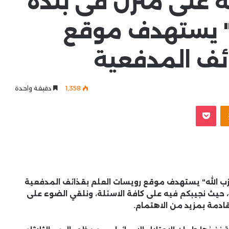
ية على منزل فى بلدة
ه" يستهدف موقع
ئف المدفعية
1٬358
دقيقة واحدة
Odnoklassniki
‫Pocket
"حزب الله" يستهدف موقع رويسات العلم بقذائف المدفعية
، حيث نجيبكم فيه على كافة الاسئلة، ونلقي الضوء على
ادمة بمزيد من الاهتمام.