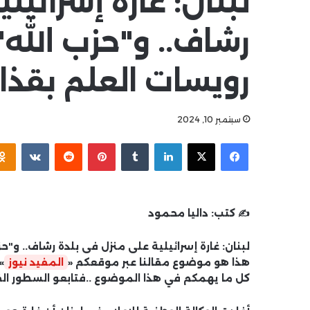
لبنان: غارة إسرائيل
رشاف.. و"حزب الل
رويسات العلم بقذا
سبتمبر 10, 2024
فيسبوك
‫X
لينكدإن
بينتيريست
✍️ كتب:
داليا محمود
لبنان: غارة إسرائيلية على منزل فى بلدة رشاف.. و
هذا هو موضوع مقالنا عبر موقعكم «
المفيد نيوز
»
كل ما يهمكم في هذا الموضوع ..فتابعو السطور الق