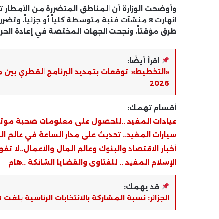
طرق مؤقتاً، ونجحت الجهات المختصة في إعادة الحركة ال
اقرأ أيضًا:
«التخطيط»: توقعات بتمديد البرنامج القطري بين
2026
أقسام تهمك:
عيادات المفيد ..للحصول على معلومات صحية موث
سيارات المفيد.. تحديث على مدار الساعة في عالم ال
أخبار الاقتصاد والبنوك وعالم المال والأعمال..لا تفو
الإسلام المفيد .. للفتاوى والقضايا الشائكة ..هام
قد يهمك:
الجزائر: نسبة المشاركة بالانتخابات الرئاسية بلغت 48%بالداخل.. وإعلان النتائج الأولية خلال 72ساعة