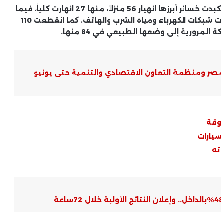
وأوضحت الوزارة أن المناطق المتضررة من الأمطار تكبدت خسائر أبرزها انهيار 56 منزلاً، منها 27 انهارت كلياً، فيما
انهارت 8 منشآت فنية متوسطة كلياً أو جزئياً، وتضررت شبكات الكهرباء ومياه الشرب والهاتف، كما انقطعت 110
أسعار الذهب في الأسواق العربية ..
مرورية إلى وضعها الطبيعي في 84 منها.
تحركات يومية وترقب من المستثمرين
والمستهلكين
 مصر ومنظمة التعاون الاقتصادي والتنمية حتى يونيو
الأوضاع الأمنية في العالم العربي ..
تطورات ميدانية وتحركات رسمية
الأمن القومي العربي .. تحديات مشتركة
وقة
وتحركات جماعية
سيارات
ته
ملفات النزاع العربي .. قراءة في أسباب
التصعيد وحدود التهدئة
التوترات الإقليمية العربية .. أسباب
التصعيد واحتمالات الاحتواء