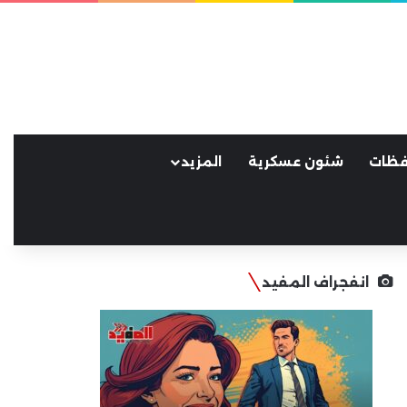
فظات
شئون عسكرية
المزيد
انفجراف المفيد