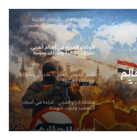
أسعار الذهب في الأسواق العربية ..
تحركات يومية وترقب من المستثمرين
والمستهلكين
الأوضاع الأمنية في العالم العربي ..
تطورات ميدانية وتحركات رسمية
الم
الأمن القومي العربي .. تحديات مشتركة
ية
وتحركات جماعية
ملفات النزاع العربي .. قراءة في أسباب
التصعيد وحدود التهدئة
التوترات الإقليمية العربية .. أسباب
التصعيد واحتمالات الاحتواء