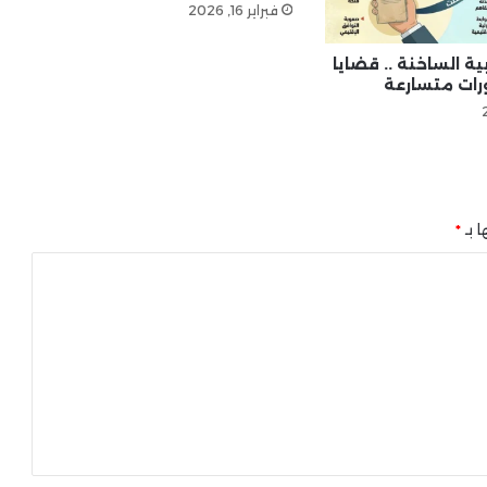
فبراير 16, 2026
ية الساخنة .. قضايا
ات متسارعة
ا بـ
*