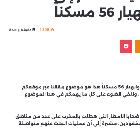
1٬358
دقيقة واحدة
Odnoklassniki
‫Pocket
المغرب: ارتفاع ضحايا الأمطار إلى 18 وفاة وفقدان 4 وانهيار 56 مسكناً هذا هو موضوع مقالنا عبر موقعكم
ة، ونلقي الضوء على كل ما يهمكم في هذا الموضوع
 عدد ضحايا الأمطار التي هطلت بالمغرب على عدد من مناطق
، و4 أشخاص في عداد المفقودين، مشيرة إلى أن عمليات البحث عنهم متواصلة