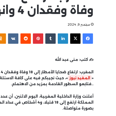
وفاة وفقدان 4 وانهيار 56 مسكناً
سبتمبر 9, 2024
فيسبوك
‫X
لينكدإن
بينتيريست
✍️ كتب:
منى عبد الله
«
المفيد نيوز
»، حيث نجيبكم فيه على كافة الاسئل
..فتابعو السطور القادمة بمزيد من الاهتمام.
أعلنت وزارة الداخلية المغربية، اليوم الاثنين، أن
المملكة ارتفع إلى 18 قتيلا
بصورة متواصلة.