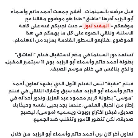
قبل عرضه بالسينمات.. أفلام جمعت أحمد حاتم وأسماء
أبو اليزيد آخرها "عاشق" هذا هو موضوع مقالنا عبر
موقعكم «
المفيد نيوز
»، حيث نجيبكم فيه على كافة
الاسئلة، ونلقي الضوء على كل ما يهمكم في هذا
الموضوع ..فتابعو السطور القادمة بمزيد من الاهتمام.
تستعد دور السينما في مصر لاستقبال فيلم “العاشق”
بطولة أحمد حاتم وأسماء أبو اليزيد، يوم 11 سبتمبر المقبل،
والذي ينافس في ختام موسم الصيف.
فيلم “عقبة” ليس الفيلم الأول الذي يشهد تعاون أحمد
حاتم وأسماء أبو اليزيد، فقد سبق وشارك الثنائي في فيلم
“موسى” بطولة كريم محمود عبد العزيز، وتدور أحداثه في
إطار من الخيال العلمي، عندما يجد يحيى نفسه وحيدًا بلا
صديق، فيقرر اختراع روبوت ويسميه (موسى)، ليصبح
صديقه، لكن تتطور الأمور وتنقلب ضد الجميع.
تعاون آخر كان بين أحمد حاتم وأسماء أبو اليزيد، من خلال