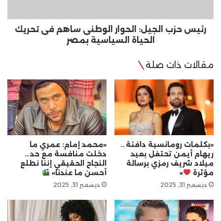
تحريك
الحياة
السياسية
رئيس حزب الجيل: الحوار الوطنى ساهم فى تحريك
بمصر
الحياة السياسية بمصر
مقالات ذات صلة
«بكلمات رومانسية دافئة…
«محمد إمام: عمري ما
ريهام أيمن تحتفل بعيد
دخلت منافسة مع حد…
ميلاد شريف رمزي برسالة
النجاح الحقيقي إننا نطلع
مؤثرة
»
أحسن ما عندنا»
ديسمبر 31, 2025
ديسمبر 31, 2025