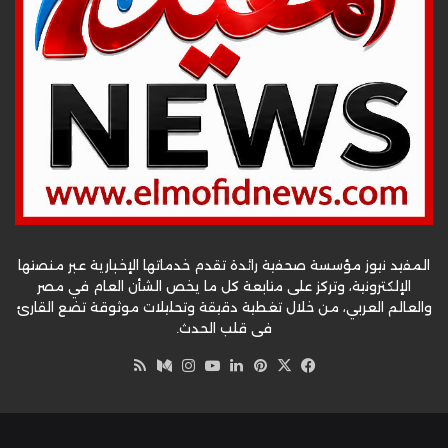
المفيد نيوز مؤسسة صحفية رائدة تقدم خدماتها الإخبارية عبر منصتها
الإلكترونية، وتركز على متابعة كل ما يخص الشأن العام في مصر
والعالم العربي، من خلال تغطية دقيقة وتحليلات موثوقة تضع القارئ
في قلب الحدث.
‫X
فيسبوك
بينتيريست
لينكدإن
‫YouTube
وسط
انستقرام
ملخص
الموقع
RSS