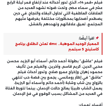
فيلم «قمر 14»، الذي تدور أحداثه عند ارتفاع قمر ليلة الرابع
عشر في سماء مصر، وتحت ضوئه نشهد العديد من
العلاقات العاطفية التي تحاول البقاء والنجاح، في حين
يصطدم أصحابها بمحظورات مختلفة يفرضها عليهم
المجتمع، تعيق علاقاتهم وتهددهم بالفشل.
اقرأ أيضًا:
المعيار الوحيد الموهبة.. dmc تعلن انطلاق برنامج
كاستينج 5 سبتمبر
فيلم “عاشق” بطولة أحمد حاتم، أسماء أبو اليزيد، محسن
محيي الدين، كريم قاسم، وآخرين، والفيلم من تأليف
محمود زهران وإخراج عمرو صلاح، وتدور أحداث فيلم
“عاشق” في إطار رومانسي، يجمع بين قصة حب تنتهي
بالزواج بين شاب وشابة (أحمد حاتم وأسماء أبو اليزيد)،
يعمل الشاب طبيبًا يعالج حالات الإدمان، بينما تتورط الفتاة
في العديد من المشاكل بسبب الوقوع في فخ الإدمان.
أقسام تهمك: