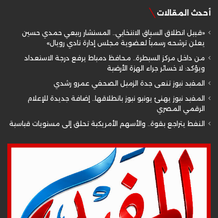
أحدث المقالات
«قبيل انطلاق السباق الانتخابي.. المستشار ربيعي حمدي حسين
يعلن ترشحه رسمياً لعضوية مجلس إدارة نادي رويال»
من داخل مركز السيطرة.. محافظ دمياط يرفع درجة الاستعداد
ويؤكد: لا خسائر جراء الهزة الأرضية
المفيد نيوز تنعى جدة الزميل الصحفي عمرو رشدي
المفيد نيوز يهنئ يونيو نيوز بانطلاقها.. إضافة جديدة للإعلام
الرقمي المصري
النفط يتراجع بقوة.. والأسهم الأمريكية تحلق إلى مستويات قياسية