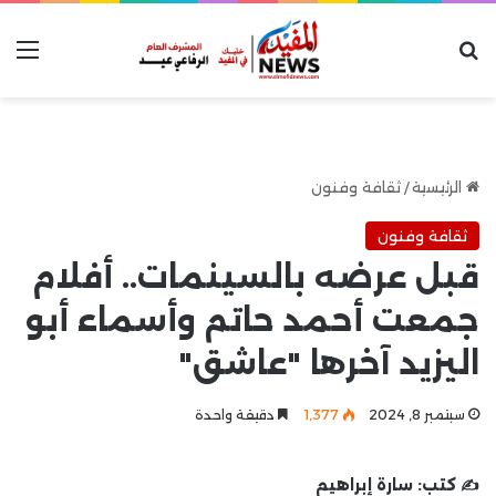
بحث عن
الق
الرئيسية
/
ثقافة وفنون
ثقافة وفنون
قبل عرضه بالسينمات.. أفلام
جمعت أحمد حاتم وأسماء أبو
اليزيد آخرها "عاشق"
سبتمبر 8, 2024
1٬377
دقيقة واحدة
✍️ كتب:
سارة إبراهيم