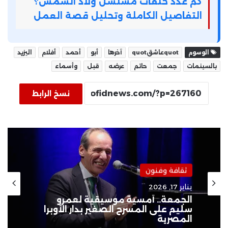
كم عدد حلقات مسلسل ولاد الشمس؟
التفاصيل الكاملة وتحليل قصة العمل
الوسوم
quotعاشقquot
آخرها
أبو
أحمد
أفلام
اليزيد
بالسينمات
جمعت
حاتم
عرضه
قبل
وأسماء
نسخ الرابط
ثقافة وفنون
يناير 17, 2026
الجمعة.. أمسية موسيقية لعمرو
سليم على المسرح الصغير بدار الأوبرا
المصرية