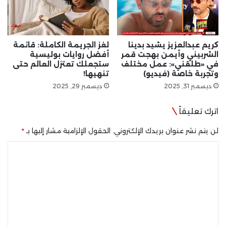
كريم عبدالعزيز يشيد بدينا
لغز الجريمة الكاملة: قائمة
الشربيني وأيمن بهجت قمر
أفضل روايات بوليسية
في «طلقني»: عمل مختلف
ستجعلك تعتزل العالم حتى
وتجربة خاصة (فيديو)
تنهيها!
ديسمبر 31, 2025
ديسمبر 29, 2025
اترك تعليقاً
لن يتم نشر عنوان بريدك الإلكتروني.
الحقول الإلزامية مشار إليها بـ
*
ا
ل
ت
ع
ل
ي