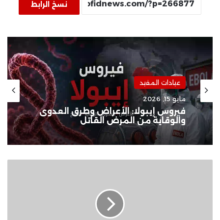
نسخ الرابط
عيادات المفيد
مايو 15, 2026
فيروس إيبولا: الأعراض وطرق العدوى
والوقاية من المرض القاتل
تسريبات:
Apple
Watch
Series
10
تضيف