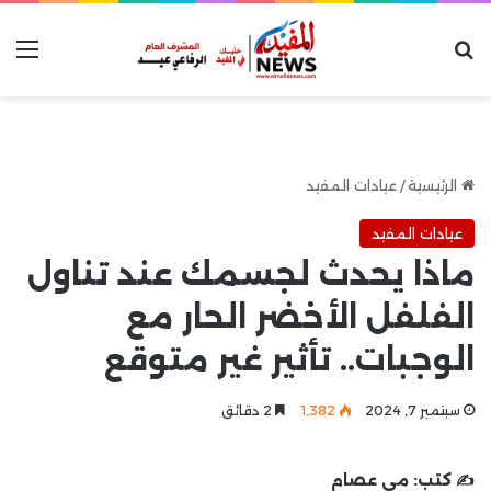
بحث عن
الق
الرئيسية
/
عيادات المفيد
عيادات المفيد
ماذا يحدث لجسمك عند تناول
الفلفل الأخضر الحار مع
الوجبات.. تأثير غير متوقع
سبتمبر 7, 2024
1٬382
2 دقائق
✍️ كتب:
مي عصام