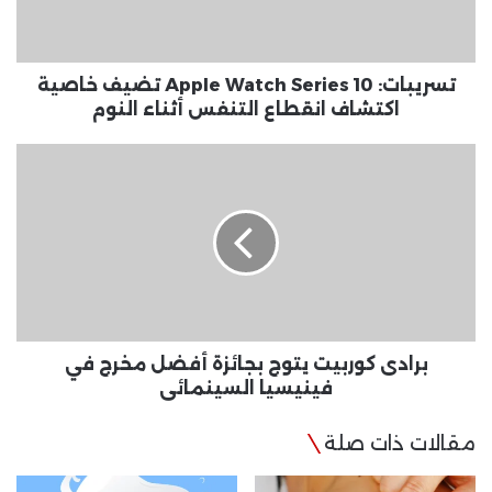
خاصية
اكتشاف
انقطاع
التنفس
تسريبات: Apple Watch Series 10 تضيف خاصية
أثناء
اكتشاف انقطاع التنفس أثناء النوم
النوم
برادى
كوربيت
يتوج
بجائزة
أفضل
مخرج
في
فينيسيا
السينمائي
برادى كوربيت يتوج بجائزة أفضل مخرج في
فينيسيا السينمائي
مقالات ذات صلة