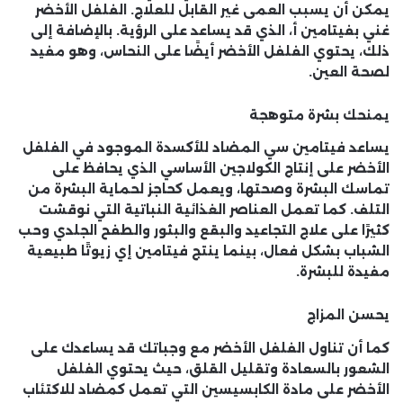
يمكن أن يسبب العمى غير القابل للعلاج. الفلفل الأخضر
غني بفيتامين أ، الذي قد يساعد على الرؤية. بالإضافة إلى
ذلك، يحتوي الفلفل الأخضر أيضًا على النحاس، وهو مفيد
لصحة العين.
يمنحك بشرة متوهجة
يساعد فيتامين سي المضاد للأكسدة الموجود في الفلفل
الأخضر على إنتاج الكولاجين الأساسي الذي يحافظ على
تماسك البشرة وصحتها، ويعمل كحاجز لحماية البشرة من
التلف. كما تعمل العناصر الغذائية النباتية التي نوقشت
كثيرًا على علاج التجاعيد والبقع والبثور والطفح الجلدي وحب
الشباب بشكل فعال، بينما ينتج فيتامين إي زيوتًا طبيعية
مفيدة للبشرة.
يحسن المزاج
كما أن تناول الفلفل الأخضر مع وجباتك قد يساعدك على
الشعور بالسعادة وتقليل القلق، حيث يحتوي الفلفل
الأخضر على مادة الكابسيسين التي تعمل كمضاد للاكتئاب