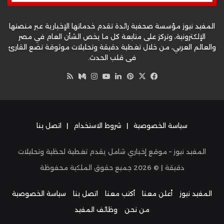
المفيد نيوز مؤسسة صحفية رائدة تقدم خدماتها الإخبارية عبر منصتها
الإلكترونية، وتركز على متابعة كل ما يخص الشأن العام في مصر
والعالم العربي، من خلال تغطية دقيقة وتحليلات موثوقة تضع القارئ
في قلب الحدث.
‫X
فيسبوك
بينتيريست
لينكدإن
‫YouTube
وسط
انستقرام
ملخص
الموقع
RSS
سياسة الخصوصية
|
شروط الاستخدام
|
اتصل بنا
المفيد نيوز – موقع إخباري شامل يقدم تغطية لحظية وتحليلات
دقيقة | ©
2026
جميع حقوق الملكية محفوظة
المفيد نيوز
أعلن معنا
أكتب معنا
اتصل بنا
سياسة الخصوصية
من نحن
وظائف المفيد