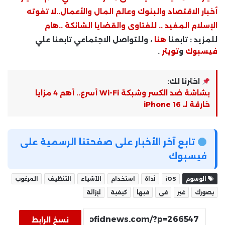
أخبار الاقتصاد والبنوك وعالم المال والأعمال..لا تفوته
الإسلام المفيد .. للفتاوى والقضايا الشائكة ..هام
للمزيد : تابعنا
هنا
، وللتواصل الاجتماعي تابعنا علي
فيسبوك
و
تويتر
.
اخترنا لك:
بشاشة ضد الكسر وشبكة Wi-Fi أسرع.. أهم 4 مزايا
خارقة لـ iPhone 16
تابع آخر الأخبار على صفحتنا الرسمية على
فيسبوك
الوسوم
iOS
أداة
استخدام
الأشياء
التنظيف
المرغوب
بصورك
غير
فى
فيها
كيفية
لإزالة
نسخ الرابط