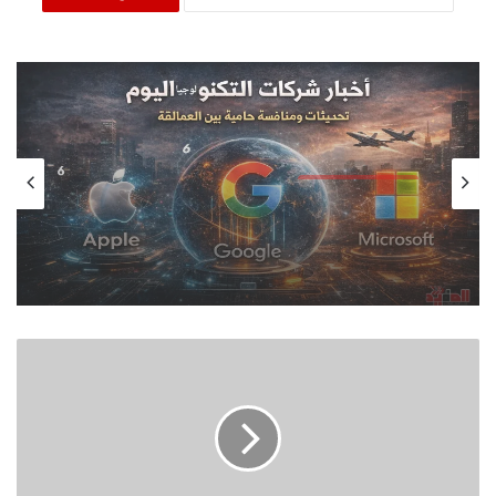
الإسلام المفيد
يناير 17, 2026
أخبار شركات التكنولوجيا .. تحركات أبل
وجوجل ومايكروسوفت في السوق
أضف
هذا
النوع
من
التوابل
للملح
هيساعد