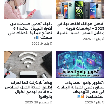
أفضل هواتف اقتصادية في
«كيف تحمي جسمك من
2025 — ترشيحات قوية
أضرار الأجهزة الذكية؟ 6
مقابل السعر | قسم التقنية
نصائح عملية للحفاظ على
صحتك
»
يناير 12, 2026
يناير 9, 2026
«تطوير برامج الحماية»..
وداعاً للإنترنت كما تعرفه:
سباق رقمي لحماية البيانات
إطلاق شبكة الجيل السادس
في عصر التهديدات
6G قادم ليدمج الخيال
المتصاعدة
بالواقع!
يناير 1, 2026
ديسمبر 29, 2025