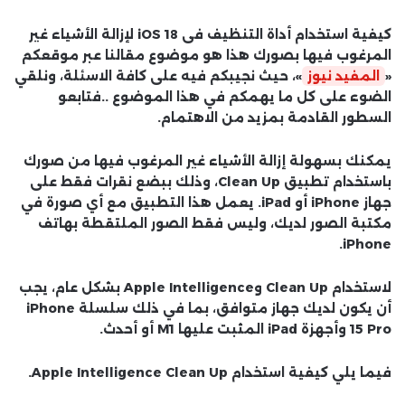
كيفية استخدام أداة التنظيف فى iOS 18 لإزالة الأشياء غير
المرغوب فيها بصورك هذا هو موضوع مقالنا عبر موقعكم
«
المفيد نيوز
»، حيث نجيبكم فيه على كافة الاسئلة، ونلقي
الضوء على كل ما يهمكم في هذا الموضوع ..فتابعو
السطور القادمة بمزيد من الاهتمام.
يمكنك بسهولة إزالة الأشياء غير المرغوب فيها من صورك
باستخدام تطبيق Clean Up، وذلك ببضع نقرات فقط على
جهاز iPhone أو iPad. يعمل هذا التطبيق مع أي صورة في
مكتبة الصور لديك، وليس فقط الصور الملتقطة بهاتف
iPhone.
لاستخدام Clean Up وApple Intelligence بشكل عام، يجب
أن يكون لديك جهاز متوافق، بما في ذلك سلسلة iPhone
15 Pro وأجهزة iPad المثبت عليها M1 أو أحدث.
فيما يلي كيفية استخدام Apple Intelligence Clean Up.