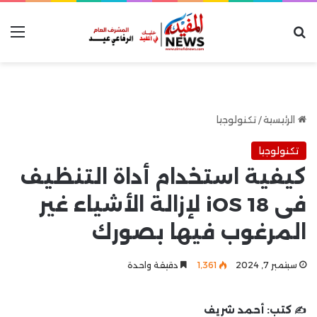
بحث عن
الق
الرئيسية
/
تكنولوجيا
تكنولوجيا
كيفية استخدام أداة التنظيف
فى iOS 18 لإزالة الأشياء غير
المرغوب فيها بصورك
سبتمبر 7, 2024
1٬361
دقيقة واحدة
✍️ كتب:
أحمد شريف