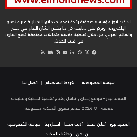
المفيد نيوز مؤسسة صحفية رائدة تقدم خدماتها الإخبارية عبر منصتها
الإلكترونية، وتركز على متابعة كل ما يخص الشأن العام في مصر
والعالم العربي، من خلال تغطية دقيقة وتحليلات موثوقة تضع القارئ
في قلب الحدث.
‫X
فيسبوك
بينتيريست
لينكدإن
‫YouTube
وسط
انستقرام
ملخص
الموقع
RSS
سياسة الخصوصية
|
شروط الاستخدام
|
اتصل بنا
المفيد نيوز – موقع إخباري شامل يقدم تغطية لحظية وتحليلات
دقيقة | ©
2026
جميع حقوق الملكية محفوظة
المفيد نيوز
أعلن معنا
أكتب معنا
اتصل بنا
سياسة الخصوصية
من نحن
وظائف المفيد