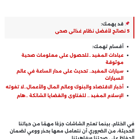
قد يهمك:
5 نصائح لأفضل نظام غذائى صحى
أقسام تهمك:
عيادات المفيد ..للحصول على معلومات صحية
موثوقة
سيارات المفيد.. تحديث على مدار الساعة في عالم
السيارات
أخبار الاقتصاد والبنوك وعالم المال والأعمال..لا تفوته
الإسلام المفيد .. للفتاوى والقضايا الشائكة ..هام
في الختام، بينما تعتبر الشاشات جزءًا مهمًا من حياتنا
الحديثة، من الضروري أن نتعامل معها بحذر ووعي لضمان
الحفاظ على صحتنا ورفاهيتنا.