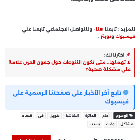
للمزيد : تابعنا
هنا
، وللتواصل الاجتماعي تابعنا علي
فيسبوك
و
تويتر
.
اخترنا لك:
لا تهملها.. متى تكون النتوءات حول جفون العين علامة
على مشكلة صحية؟
تابع آخر الأخبار على صفحتنا الرسمية على
فيسبوك
الوسوم
أمام
الذاكرة
الشاشة
طويل
فى
قضاء
مشاكل
وقت
يسبب