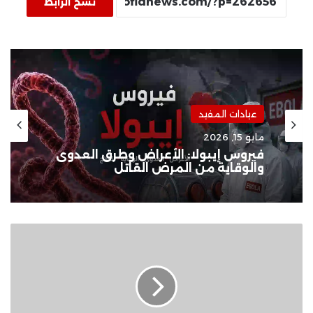
نسخ الرابط
عيادات المفيد
مايو 15, 2026
فيروس إيبولا: الأعراض وطرق العدوى
والوقاية من المرض القاتل
رئيس
كينيا
يأمر
بإجراء
تحقيق
فى