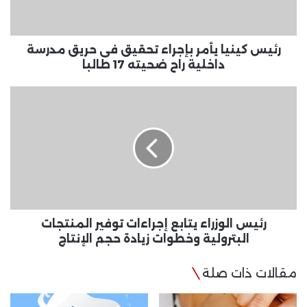
حريق
مدرسة
داخلية
راح
رئيس كينيا يأمر بإجراء تحقيق فى حريق مدرسة
ضحيته
داخلية راح ضحيته 17 طالبا
17
طالبا
رئيس
الوزراء
يتابع
إجراءات
توفير
المنتجات
البترولية
وخطوات
زيادة
حجم
رئيس الوزراء يتابع إجراءات توفير المنتجات
الإنتاج
البترولية وخطوات زيادة حجم الإنتاج
مقالات ذات صلة