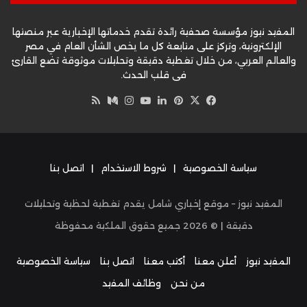
المفيد نيوز مؤسسة صحفية رائدة تقدم خدماتها الإخبارية عبر منصتها
الإلكترونية، وتركز على متابعة كل ما يخص الشأن العام في مصر
والعالم العربي، من خلال تغطية دقيقة وتحليلات موثوقة تضع القارئ
في قلب الحدث.
‫X
فيسبوك
بينتيريست
لينكدإن
‫YouTube
وسط
انستقرام
ملخص
الموقع
RSS
سياسة الخصوصية
|
شروط الاستخدام
|
اتصل بنا
المفيد نيوز – موقع إخباري شامل يقدم تغطية لحظية وتحليلات
دقيقة | ©
2026
جميع حقوق الملكية محفوظة
المفيد نيوز
أعلن معنا
أكتب معنا
اتصل بنا
سياسة الخصوصية
من نحن
وظائف المفيد