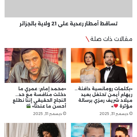
بالجزائر
تساقط أمطار رعدية على 21 ولاية بالجزائر
مقالات ذات صلة
«بكلمات رومانسية دافئة…
«محمد إمام: عمري ما
ريهام أيمن تحتفل بعيد
دخلت منافسة مع حد…
ميلاد شريف رمزي برسالة
النجاح الحقيقي إننا نطلع
مؤثرة
»
أحسن ما عندنا»
ديسمبر 31, 2025
ديسمبر 31, 2025