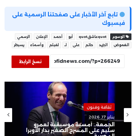
تابع آخر الأخبار على صفحتنا الرسمية على
فيسبوك
الوسوم
quotعاشقquot
أبو
أحمد
الإعلان
الرسمي
الغموض
اليزيد
حاتم
على
لـ
لفيلم
وأسماء
يسيطر
نسخ الرابط
ثقافة وفنون
يناير 17, 2026
الجمعة.. أمسية موسيقية لعمرو
سليم على المسرح الصغير بدار الأوبرا