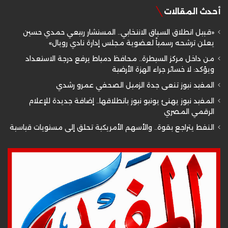
أحدث المقالات
«قبيل انطلاق السباق الانتخابي.. المستشار ربيعي حمدي حسين
يعلن ترشحه رسمياً لعضوية مجلس إدارة نادي رويال»
من داخل مركز السيطرة.. محافظ دمياط يرفع درجة الاستعداد
ويؤكد: لا خسائر جراء الهزة الأرضية
المفيد نيوز تنعى جدة الزميل الصحفي عمرو رشدي
المفيد نيوز يهنئ يونيو نيوز بانطلاقها.. إضافة جديدة للإعلام
الرقمي المصري
النفط يتراجع بقوة.. والأسهم الأمريكية تحلق إلى مستويات قياسية