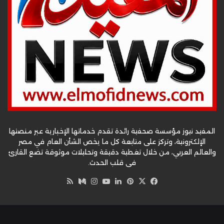
المفيد نيوز مؤسسة صحفية رائدة تقدم خدماتها الإخبارية عبر منصتها
الإلكترونية، وتركز على متابعة كل ما يخص الشأن العام في مصر
والعالم العربي، من خلال تغطية دقيقة وتحليلات موثوقة تضع القارئ
في قلب الحدث.
‫X
فيسبوك
بينتيريست
لينكدإن
‫YouTube
وسط
انستقرام
ملخص
الموقع
RSS