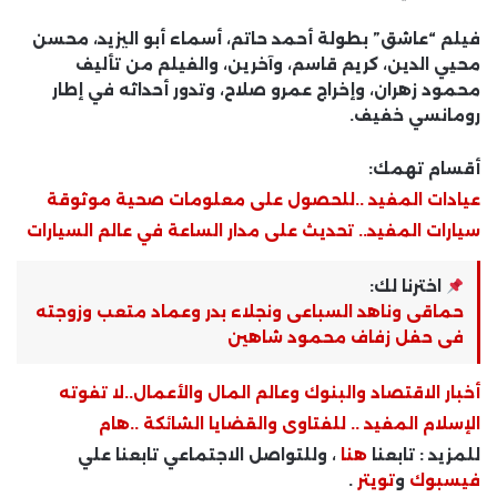
فيلم “عاشق” بطولة أحمد حاتم، أسماء أبو اليزيد، محسن
محيي الدين، كريم قاسم، وآخرين، والفيلم من تأليف
محمود زهران، وإخراج عمرو صلاح، وتدور أحداثه في إطار
رومانسي خفيف.
أقسام تهمك:
عيادات المفيد ..للحصول على معلومات صحية موثوقة
سيارات المفيد.. تحديث على مدار الساعة في عالم السيارات
اخترنا لك:
حماقى وناهد السباعى ونجلاء بدر وعماد متعب وزوجته
فى حفل زفاف محمود شاهين
أخبار الاقتصاد والبنوك وعالم المال والأعمال..لا تفوته
الإسلام المفيد .. للفتاوى والقضايا الشائكة ..هام
للمزيد : تابعنا
هنا
، وللتواصل الاجتماعي تابعنا علي
فيسبوك
و
تويتر
.