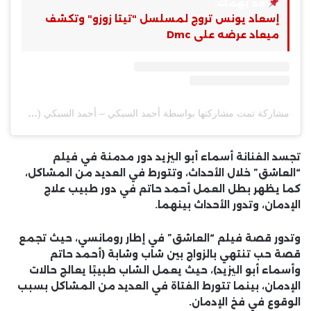
قد يهمك:
إسعاد يونس تروج لمسلسل "تيتا زوزو" وتكشف
ميعاد عرضه على Dmc
مشاركة تمت مشاركتها بواسطة أحمد السبكي – أحمد السبكي (@ahmedelsoobky)
تجسد الفنانة أسماء أبو اليزيد دور مدمنة في فيلم
“العاشق” خلال الأحداث، وتتورط في العديد من المشاكل،
كما يظهر بطل العمل أحمد حاتم في دور طبيب علاج
الإدمان، وتدور الأحداث بينهما.
وتدور قصة فيلم “العاشق” في إطار رومانسي، حيث تجمع
قصة حب تنتهي بالزواج بين شاب وشابة (أحمد حاتم
وأسماء أبو اليزيد)، حيث يعمل الشاب طبيبًا يعالج حالات
الإدمان، بينما تتورط الفتاة في العديد من المشاكل بسبب
الوقوع في فخ الإدمان.