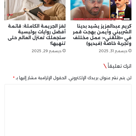
كريم عبدالعزيز يشيد بدينا
لغز الجريمة الكاملة: قائمة
الشربيني وأيمن بهجت قمر
أفضل روايات بوليسية
في «طلقني»: عمل مختلف
ستجعلك تعتزل العالم حتى
وتجربة خاصة (فيديو)
تنهيها!
ديسمبر 31, 2025
ديسمبر 29, 2025
اترك تعليقاً
لن يتم نشر عنوان بريدك الإلكتروني.
الحقول الإلزامية مشار إليها بـ
*
ا
ل
ت
ع
ل
ي