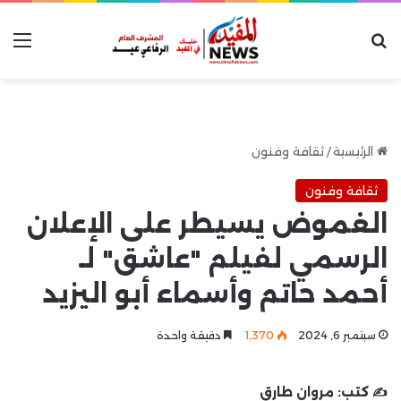
بحث عن
الق
الرئيسية
/
ثقافة وفنون
ثقافة وفنون
الغموض يسيطر على الإعلان
الرسمي لفيلم "عاشق" لـ
أحمد حاتم وأسماء أبو اليزيد
سبتمبر 6, 2024
1٬370
دقيقة واحدة
✍️ كتب:
مروان طارق