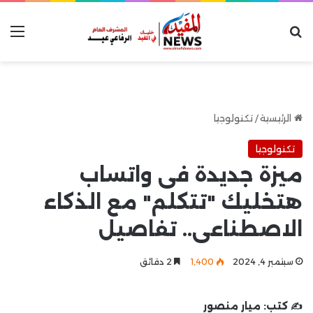
بحث عن
الق
الرئيسية
/
تكنولوجيا
تكنولوجيا
ميزة جديدة فى واتساب
هتخليك "تتكلم" مع الذكاء
الاصطناعى.. تفاصيل
سبتمبر 4, 2024
1٬400
2 دقائق
✍️ كتب:
ميار منصور