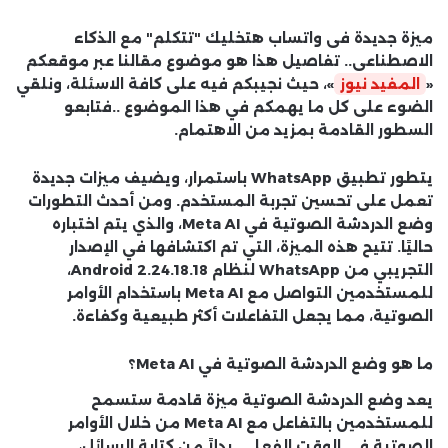
ميزة جديدة فى واتساب هتخليك "تتكلم" مع الذكاء
الاصطناعى.. تفاصيل هذا هو موضوع مقالنا عبر موقعكم
«
المفيد نيوز
»، حيث نجيبكم فيه على كافة الاسئلة، ونلقي
الضوء على كل ما يهمكم في هذا الموضوع ..فتابعو
السطور القادمة بمزيد من الاهتمام.
يتطور تطبيق WhatsApp باستمرار، ويضيف ميزات جديدة
تعمل على تحسين تجربة المستخدم. ومن أحدث التطورات
وضع الدردشة الصوتية في Meta AI، والذي يتم اختباره
حاليًا. تتيح هذه الميزة، التي تم اكتشافها في الإصدار
التجريبي من WhatsApp لنظام Android 2.24.18.18،
للمستخدمين التواصل مع Meta AI باستخدام الأوامر
الصوتية، مما يجعل التفاعلات أكثر طبيعية وكفاءة.
ما هو وضع الدردشة الصوتية في Meta AI؟
يعد وضع الدردشة الصوتية ميزة قادمة ستسمح
للمستخدمين بالتفاعل مع Meta AI من خلال الأوامر
الصوتية في الوقت الفعلي. بدلاً من كتابة الرسائل،