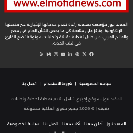
المفيد نيوز مؤسسة صحفية رائدة تقدم خدماتها الإخبارية عبر منصتها
الإلكترونية، وتركز على متابعة كل ما يخص الشأن العام في مصر
والعالم العربي، من خلال تغطية دقيقة وتحليلات موثوقة تضع القارئ
في قلب الحدث.
‫X
فيسبوك
بينتيريست
لينكدإن
‫YouTube
وسط
انستقرام
ملخص
الموقع
RSS
سياسة الخصوصية
|
شروط الاستخدام
|
اتصل بنا
المفيد نيوز – موقع إخباري شامل يقدم تغطية لحظية وتحليلات
دقيقة | ©
2026
جميع حقوق الملكية محفوظة
المفيد نيوز
أعلن معنا
أكتب معنا
اتصل بنا
سياسة الخصوصية