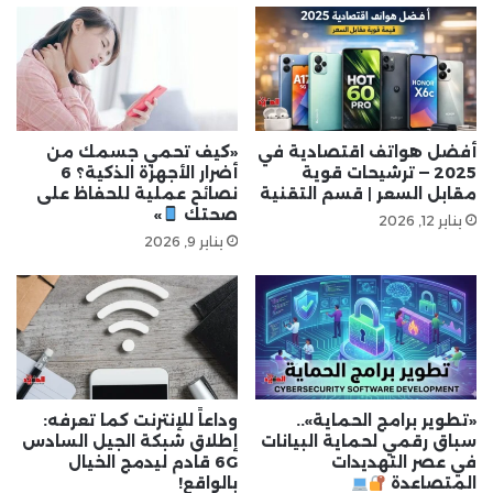
أفضل هواتف اقتصادية في
«كيف تحمي جسمك من
2025 — ترشيحات قوية
أضرار الأجهزة الذكية؟ 6
مقابل السعر | قسم التقنية
نصائح عملية للحفاظ على
صحتك
»
يناير 12, 2026
يناير 9, 2026
«تطوير برامج الحماية»..
وداعاً للإنترنت كما تعرفه:
سباق رقمي لحماية البيانات
إطلاق شبكة الجيل السادس
في عصر التهديدات
6G قادم ليدمج الخيال
المتصاعدة
بالواقع!