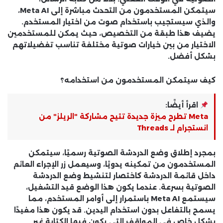
سيتمكن المستخدمون من التحدث مباشرة إلى Meta AI،
والذي سيستجيب باستخدام صوت من اختيار المستخدم.
يضيف هذا طبقة من التخصيص، حيث يمكن للمستخدمين
الاختيار من بين خيارات صوتية مختلفة تناسب تفضيلاتهم
بشكل أفضل.
كيف سيتمكن المستخدمون من استخدامه؟
اقرأ أيضًا:
Meta تطرح ميزة جديدة تتيح مشاركة "الريلز" من
انستجرام لـ Threads
بمجرد إطلاق وضع الدردشة الصوتية رسميًا، سيتمكن
المستخدمون من تمكينه يدويًا، وسيعمل زر الإجراء العائم
داخل قائمة الدردشة كاختصار لتنشيط وضع الدردشة
الصوتية بسرعة. عندما يكون هذا الوضع قيد التشغيل،
سيستمع Meta AI باستمرار إلى أوامر المستخدم، مما
يسمح بالتفاعل بدون استخدام اليدين. قد يكون هذا مفيدًا
بشكل خاص في المواقف التي يكون فيها الكتابة غير