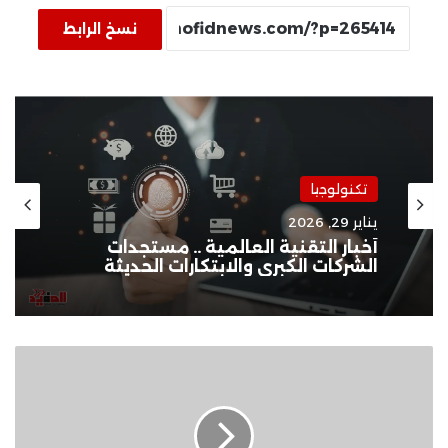
نسخ الرابط
تكنولوجيا
يناير 29, 2026
أخبار التقنية العالمية .. مستجدات
الشركات الكبرى والابتكارات الحديثة
الجزائر
تدعو
لاجتماع
طارئ
لمجلس