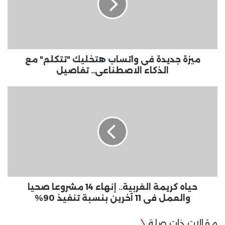
هتخليك
"تتكلم"
مع
الذكاء
الاصطناعى..
تفاصيل
ميزة جديدة فى واتساب هتخليك "تتكلم" مع
الذكاء الاصطناعى.. تفاصيل
حياه
كريمة
الغربية..
إنهاء
14
مشروعا
صحيا
والعمل
فى
11
حياه كريمة الغربية.. إنهاء 14 مشروعا صحيا
آخرين
والعمل فى 11 آخرين بنسبة تنفيذ 90%
بنسبة
تنفيذ
مقالات ذات صلة