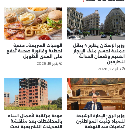
90%
وزير الإسكان يطرح 4 بدائل
الوجبات السريعة.. متعة
عملية لحسم ملف الإيجار
لحظية وفاتورة صحية تُدفع
القديم وضمان العدالة
على المدى الطويل
للطرفين
يناير 19, 2026
يناير 22, 2026
وزير الري: الإدارة الرشيدة
عودة مرتقبة لأعمال البناء
للمياه جنّبت المواطنين
بالمحافظات بعد مناقشة
تداعيات سد النهضة
التعديلات التشريعية تحت