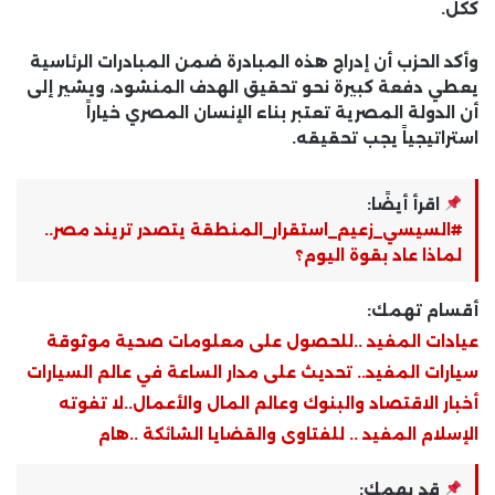
ككل.
وأكد الحزب أن إدراج هذه المبادرة ضمن المبادرات الرئاسية
يعطي دفعة كبيرة نحو تحقيق الهدف المنشود، ويشير إلى
أن الدولة المصرية تعتبر بناء الإنسان المصري خياراً
استراتيجياً يجب تحقيقه.
اقرأ أيضًا:
#السيسي_زعيم_استقرار_المنطقة يتصدر تريند مصر..
لماذا عاد بقوة اليوم؟
أقسام تهمك:
عيادات المفيد ..للحصول على معلومات صحية موثوقة
سيارات المفيد.. تحديث على مدار الساعة في عالم السيارات
أخبار الاقتصاد والبنوك وعالم المال والأعمال..لا تفوته
الإسلام المفيد .. للفتاوى والقضايا الشائكة ..هام
قد يهمك: