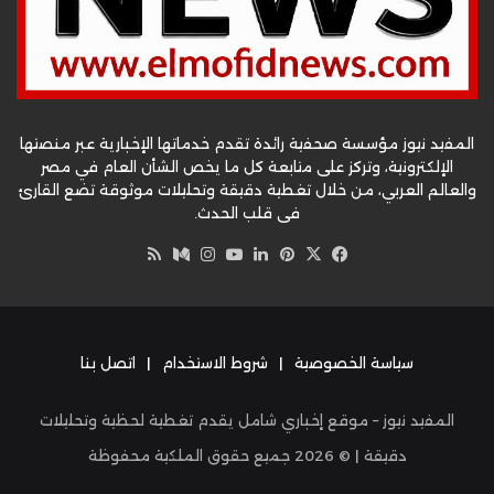
المفيد نيوز مؤسسة صحفية رائدة تقدم خدماتها الإخبارية عبر منصتها
الإلكترونية، وتركز على متابعة كل ما يخص الشأن العام في مصر
والعالم العربي، من خلال تغطية دقيقة وتحليلات موثوقة تضع القارئ
في قلب الحدث.
‫X
فيسبوك
بينتيريست
لينكدإن
‫YouTube
وسط
انستقرام
ملخص
الموقع
RSS
سياسة الخصوصية
|
شروط الاستخدام
|
اتصل بنا
المفيد نيوز – موقع إخباري شامل يقدم تغطية لحظية وتحليلات
دقيقة | ©
2026
جميع حقوق الملكية محفوظة