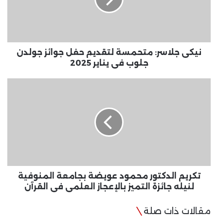
جوائز
جولدن
جلوب
فى
يناير
نيكى جلاسر: متحمسة لتقديم حفل جوائز جولدن
2025
جلوب فى يناير 2025
تكريم
الدكتور
محمود
عويضة
بجامعة
المنوفية
لنيله
جائزة
التميز
بالإعجاز
تكريم الدكتور محمود عويضة بجامعة المنوفية
العلمى
لنيله جائزة التميز بالإعجاز العلمى فى القرآن
فى
القرآن
مقالات ذات صلة