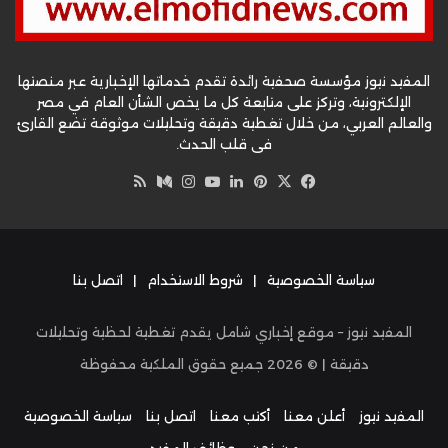
المفيد نيوز مؤسسة صحفية رائدة تقدم خدماتها الإخبارية عبر منصتها
الإلكترونية، وتركز على متابعة كل ما يخص الشأن العام في مصر
والعالم العربي، من خلال تغطية دقيقة وتحليلات موثوقة تضع القارئ
في قلب الحدث.
‫X
فيسبوك
بينتيريست
لينكدإن
‫YouTube
وسط
انستقرام
ملخص
الموقع
RSS
سياسة الخصوصية
|
شروط الاستخدام
|
اتصل بنا
المفيد نيوز – موقع إخباري شامل يقدم تغطية لحظية وتحليلات
دقيقة | ©
2026
جميع حقوق الملكية محفوظة
المفيد نيوز
أعلن معنا
أكتب معنا
اتصل بنا
سياسة الخصوصية