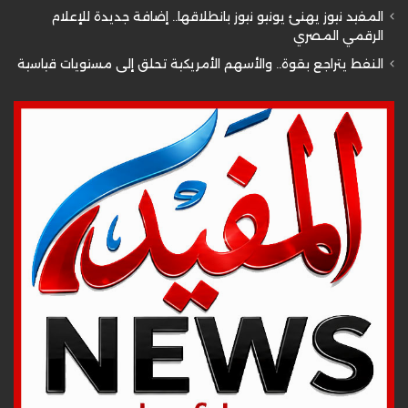
المفيد نيوز يهنئ يونيو نيوز بانطلاقها.. إضافة جديدة للإعلام
الرقمي المصري
النفط يتراجع بقوة.. والأسهم الأمريكية تحلق إلى مستويات قياسية