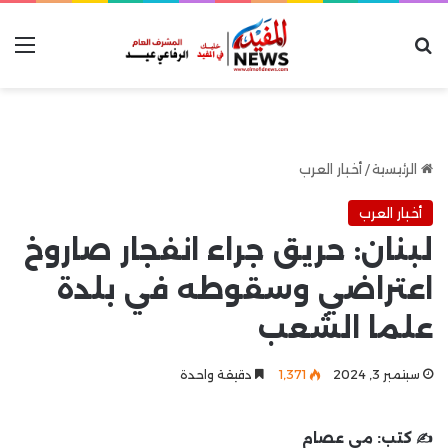
بحث عن
الق
الرئيسية
/
أخبار العرب
أخبار العرب
لبنان: حريق جراء انفجار صاروخ
اعتراضي وسقوطه في بلدة
علما الشعب
سبتمبر 3, 2024
1٬371
دقيقة واحدة
✍️ كتب:
مي عصام