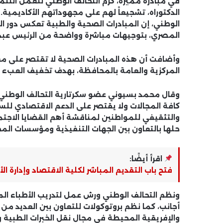
في مبادرة مميزة، كرم التحالف الوطني للعمل التنم
الدكتوراه، تشجيعاً لهم على مجهوداتهم الأكاديمية.
الوطني، إن المبادرات الصحية والطبية تعكس دور ال
المصري، بتوجيهات مباشرة وواضحة من الرئيس عبد 
وأضافت أن هذه المبادرات الصحية لا تقتصر على م
المركزية والعامة بالمحافظة، بهدف تخفيف العبء 
وقال محمد بسيوني عضو سكرتارية التحالف الوطني ب
كافة المجالات ولا يقتصر على الدعم الاقتصادي للسكان
والتثقيفي للمواطنين لمناقشة أهم القضايا الاجت
حلها بالتعاون بين الجهات التنفيذية ومؤسسات الم
اقرأ أيضًا:
فتح باب التقديم المباشر لكلية الاقتصاد وإدارة الأعمال 
ونظم التحالف الوطني ورش عمل لتدريب الأطباء ال
أجانب، كما نظم بروتوكولات للتعاون بين العديد م
والإفريقية المحيطة في مجال نقل الخبرات الطبية وا