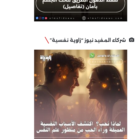
شركاء المفيد نيوز “زاوية نفسية”