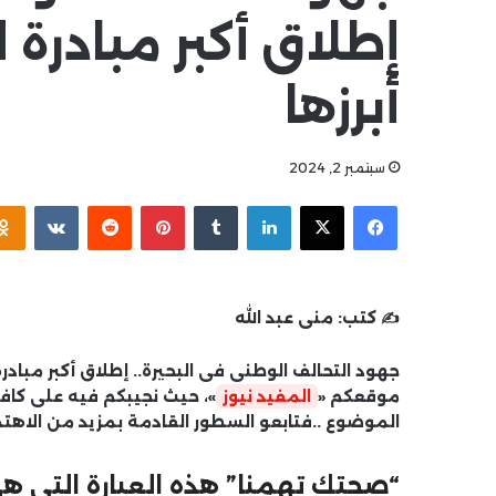
إطلاق أكبر مبادرة ل
أبرزها
سبتمبر 2, 2024
فيسبوك
‫X
لينكدإن
بينتيريست
✍️ كتب:
منى عبد الله
جهود التحالف الوطنى فى البحيرة.. إطلاق أكبر مبادرة
موقعكم «
المفيد نيوز
»، حيث نجيبكم فيه على كاف
الموضوع ..فتابعو السطور القادمة بمزيد من الاهتم
“صحتك تهمنا” هذه العبارة التي ه