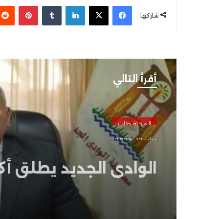
فيسبوك
‫X
لينكدإن
بينتير
شاركها
أقرأ التالي
المحافظات
يناير 17, 2026
الوادي الجديد يطلق أكب
هاكاثون تكنولوجي لدع
الابتكار وريادة الأعمال
بالمحافظة