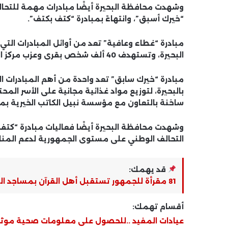
وشهدت محافظة البحيرة أيضًا مبادرات مهمة للتحالف ا
“خيرك أسبق”، وانتهاءً بمبادرة “كتف بكتف”.
مبادرة “غطاء وعافية” تعد من أوائل المبادرات التي 
البحيرة، وتستهدف 40 ألف شخص بقرى وعزب مركز الرحمانية.
مبادرة “خيرك سابق” تعد واحدة من أهم المبادرات ال
بالبحيرة، لتوزيع مواد غذائية مجانية على الأسر ا
ساخنة بالتعاون مع مؤسسة نبيل الكاتب الخيرية بم
وشهدت محافظة البحيرة أيضًا فعاليات مبادرة “كتف 
التحالف الوطني على مستوى الجمهورية لدعم المناطق 
قد يهمك:
81 مقرأة للجمهور تستقبل أهل القرآن بمساجد القليوبية.. صور
أقسام تهمك:
عيادات المفيد ..للحصول على معلومات صحية موث