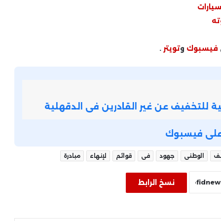
مخالفًا
سيارات
ته
نائب محافظ سوهاج يشارك في
احتفالية نقابة المهندسين لتكريم
فيسبوك
و
تويتر
.
الحاصلين على الماجستير والدكتوراه
من داخل مركز السيطرة.. محافظ
دمياط يرفع درجة الاستعداد ويؤكد: لا
خسائر جراء الهزة الأرضية
ة للتخفيف عن غير القادرين فى الدقهلية
محافظ دمياط يبحث مع «موبكو»
تنفيذ مشروعات تنموية تدعم الطاقة
ة على فيسبوك
النظيفة والاستدامة
لف
الوطنى
جهود
فى
قوائم
لإنهاء
مبادرة
حملات رقابية مكثفة في دمياط
لمتابعة الأسواق وضبط المخالفات
نسخ الرابط
«حسن علام» تحصل على عقد تطوير
مجمع «موبكو» للأسمدة بدمياط