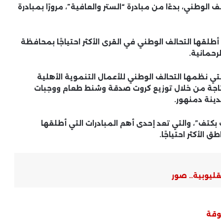
لوطني، بدءًا من مبادرة “الستر والعافية”، مرورًا بمبادرة
أطلقها التحالف الوطني في القرى الأكثر احتياجًا بمحافظة
«الرواق الأزهري» يواصل حضوره بكفر
تي نظمها التحالف الوطني للأعمال التنموية الأهلية
الشيخ.. إقبال شبابي لافت في النسخة
لمحتاجة من خلال توزيع كروت صدقة وشنط طعام ووجبات
الرابعة من البرنامج القومي
دينة دمنهور.
الوادي الجديد يطلق أكبر هاكاثون
بكتف”، والتي تعد إحدى أهم المبادرات التي أطلقها
تكنولوجي لدعم الابتكار وريادة الأعمال
الأكثر احتياجًا.
بالمحافظة
إعادة فتح نفق ديروط ورصف طريق
الشراقوة لتيسير الحركة وتحسين
الخدمات
حملات رقابية بأسيوط الجديدة تسفر
وقة
عن غلق وتشميع 14 محلًا تجاريًا