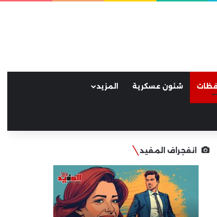
فظات
شئون عسكرية
المزيد
انفجراف المفيد