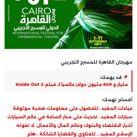
مهرجان القاهرة للمسرح التجريبي
قد يهمك:
مليار و 649 مليون دولار عالميا لـ فيلم Inside Out 2
أقسام تهمك:
عيادات المفيد ..للحصول على معلومات صحية موثوقة
سيارات المفيد.. تحديث على مدار الساعة في عالم السيارات
أخبار الاقتصاد والبنوك وعالم المال والأعمال..لا تفوته
الإسلام المفيد .. للفتاوى والقضايا الشائكة ..هام