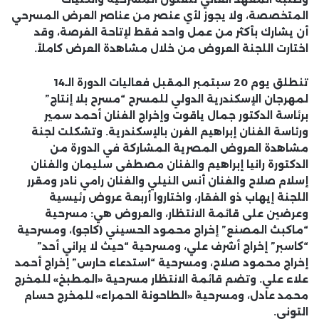
المتخصصة، ولا يجوز لأي عنصر من عناصر العرض المسرحي
أن يشارك بأكثر من عمل واحد فقط لإتاحة الفرصة، وقد
اختارت اللجنة العروض من خلال مشاهدة العرض كاملاً.
تنطلق يوم 20 سبتمبر المقبل فعاليات الدورة الـ14
لمهرجان الإسكندرية الدولي للمسرح “مسرح بلا إنتاج”
برئاسة الدكتور جمال ياقوت وإخراج الفنان أحمد سمير
ورئاسة الفنان إبراهيم الفرن بالإسكندرية. وتشكلت لجنة
مشاهدة العروض المصرية المشاركة في الدورة من
الدكتورة رانيا إبراهيم والفنان مصطفى سليمان والفنان
إسلام صلاح والفنان أنس النيلي والفنان رامي نادر ومقرر
اللجنة إيهاب ذو الفقار، واختاروا أربعة عروض رئيسية
وعرضين على قائمة الانتظار، والعروض هي: مسرحية
“ماكبث المصنع” إخراج محمود الحسيني (كاجو)، ومسرحية
“كاسبر” إخراج أشرف علي، ومسرحية “حيث لا يراني أحد”
إخراج محمود صلاح، ومسرحية “استدعاء حارس” إخراج أحمد
علاء علي. وتضم قائمة الانتظار مسرحية «المطبخ» للمخرج
محمد عادل، ومسرحية «الطاحونة الحمراء» للمخرج حسام
التوني.