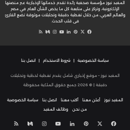
المفيد نيوز مؤسسة صحفية رائدة تقدم خدماتها الإخبارية عبر منصتها
الإلكترونية، وتركز على متابعة كل ما يخص الشأن العام في مصر
والعالم العربي، من خلال تغطية دقيقة وتحليلات موثوقة تضع القارئ
في قلب الحدث.
‫X
فيسبوك
بينتيريست
لينكدإن
‫YouTube
وسط
انستقرام
ملخص
الموقع
RSS
سياسة الخصوصية
|
شروط الاستخدام
|
اتصل بنا
المفيد نيوز – موقع إخباري شامل يقدم تغطية لحظية وتحليلات
دقيقة | ©
2026
جميع حقوق الملكية محفوظة
المفيد نيوز
أعلن معنا
أكتب معنا
اتصل بنا
سياسة الخصوصية
من نحن
وظائف المفيد
‫X
فيسبوك
بينتيريست
لينكدإن
‫YouTube
انستقرام
وسط
ملخص