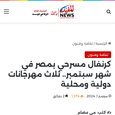
بحث عن
الق
الرئيسية
/
ثقافة وفنون
ثقافة وفنون
كرنفال مسرحي بمصر في
شهر سبتمبر.. ثلاث مهرجانات
دولية ومحلية
سبتمبر 1, 2024
1٬374
2 دقائق
✍️ كتب:
مي عصام