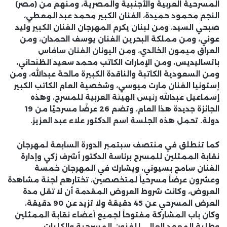
المسرحية العربية والأجنبية والمصرية، ومنهم من (مصر)
النجم محمود حميدة، الفنان الكبير محمد عبد المعطي،
صبحي السيد، ومن لبنان يكرم المهرجان الفنان الكبير وليد
عوني، ومن مملكة البحرين الفنان يوسف الحمدان، ومن
العراق ميمون الخالدي، ومن اليونان الفنان سافاس
باتساليديس، ومن الإمارات الكاتب محمد سعيد الظنحاني،
ومن السعودية الكاتبة والناقدة الكبيرة مالحة عبدالله، ومن
إستونيا الفنان مارت ميوسي، وشخصية العام الكاتب الكبير
إسماعيل عبدالله رئيس الهيئة العربية للمسرح، وهذه
الجائزة جديدة هذا العام، وتضم 26 عرضًا مسرحيًا من 19
دولة. تحمل هذه الجلسة اسم الدكتور علاء عبد العزيز.
كما تنطلق في منتصف سبتمبر الدورة السابعة لمهرجان
نقابة الممثلين للمسرح برئاسة الدكتور أشرف زكي وإدارة
الفنان سامح بسيوني، ويشارك في المهرجان خمسة
وعشرون عرضاً مسرحياً لمتخصصين، تختارهم لجنة مشاهدة
العروض، وكانت شروط العروض المقدمة أن لا تقل مدة
العرض المسرحي عن 45 دقيقة ولا تزيد عن 90 دقيقة،
وكان باب المشاركة مفتوحاً لجميع أعضاء نقابة الممثلين
وطلبة المعهد العالي للفنون المسرحية والكليات