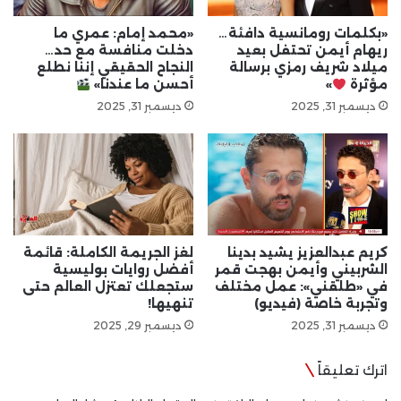
«بكلمات رومانسية دافئة…
«محمد إمام: عمري ما
ريهام أيمن تحتفل بعيد
دخلت منافسة مع حد…
ميلاد شريف رمزي برسالة
النجاح الحقيقي إننا نطلع
مؤثرة
»
أحسن ما عندنا»
ديسمبر 31, 2025
ديسمبر 31, 2025
كريم عبدالعزيز يشيد بدينا
لغز الجريمة الكاملة: قائمة
الشربيني وأيمن بهجت قمر
أفضل روايات بوليسية
في «طلقني»: عمل مختلف
ستجعلك تعتزل العالم حتى
وتجربة خاصة (فيديو)
تنهيها!
ديسمبر 31, 2025
ديسمبر 29, 2025
اترك تعليقاً