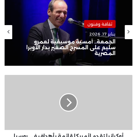
ثقافة وفنون
يناير 17, 2026
الجمعة.. أمسية موسيقية لعمرو
سليم على المسرح الصغير بدار الأوبرا
المصرية
أوكرانيا
تقدم
لأمريكا
قائمة
بأهداف
فى
روسيا
ترغب
فى
ضربها
أوكرانيا تقدم لأمريكا قائمة بأهداف فى روسيا