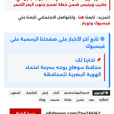
حلايب وبرنيس ضمن خطة تعمير جنوب البحر الأحمر
للمزيد : تابعنا
هنا
، وللتواصل الاجتماعي تابعنا علي
فيسبوك
و
تويتر
.
تابع آخر الأخبار على صفحتنا الرسمية على
فيسبوك
اخترنا لك:
محافظ سوهاج يوجه بسرعة اعتماد
الهوية البصرية للمحافظة
الوسوم
quotالعشاءquot
أثناء
إمام
الخاتمة.
المغرب
انتظاره
بعد
حسن
صلاة
مسجد
وفاة
نسخ الرابط