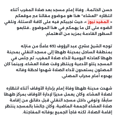
حسن الخاتمة.. وفاة إمام مسجد بعد صلاة المغرب أثناء
انتظاره "العشاء" هذا هو موضوع مقالنا عبر موقعكم
«
المفيد نيوز
»، حيث نجيبكم فيه على كافة الاسئلة، ونلقي
الضوء على كل ما يهمكم في هذا الموضوع ..فتابعو
السطور القادمة بمزيد من الاهتمام.
توجه الشيخ عشري عبد الرؤوف (65 عاماً) من منزله
بمنطقة الساحل بمدينة طهطا إلى مسجد النقلي بمدينة
طهطا كعادته اليومية لأداء صلاة المغرب، ثم جلس في
المسجد يتلو الأدعية وينتظر وقت صلاة العشاء، وبينما كان
المصلون يستعدون لأداء الصلاة شهدوا لحظة وفاته
بهدوء أمام محراب المصلى.
شهدت مدينة طهطا وفاة إمام بإدارة الأوقاف أثناء انتظاره
لصلاة العشاء، وكان يعمل مديرًا لإدارة الأوقاف بمركز طهطا
سابقًا، وتوفي داخل مسجد النقلي قبل دقائق من إقامة
صلاة العشاء الجمعة الماضية، وكان جالسًا بالمسجد ينتظر
إقامة الصلاة، لكنه فاجأ الجميع بوفاته المفاجئة.