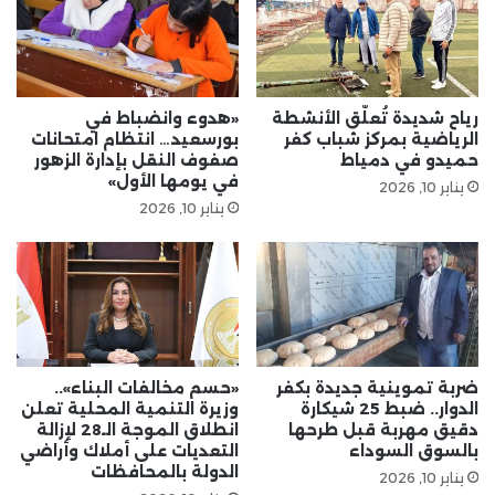
رياح شديدة تُعلّق الأنشطة
«هدوء وانضباط في
الرياضية بمركز شباب كفر
بورسعيد… انتظام امتحانات
حميدو في دمياط
صفوف النقل بإدارة الزهور
في يومها الأول»
يناير 10, 2026
يناير 10, 2026
ضربة تموينية جديدة بكفر
«حسم مخالفات البناء»..
الدوار.. ضبط 25 شيكارة
وزيرة التنمية المحلية تعلن
دقيق مهربة قبل طرحها
انطلاق الموجة الـ28 لإزالة
بالسوق السوداء
التعديات على أملاك وأراضي
الدولة بالمحافظات
يناير 10, 2026