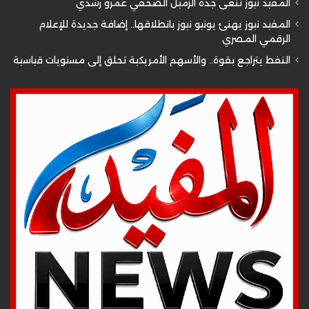
المفيد نيوز تنعى جدة الزميل الصحفي عمرو رشدي
المفيد نيوز يهنئ يونيو نيوز بانطلاقها.. إضافة جديدة للإعلام
الرقمي المصري
النفط يتراجع بقوة.. والأسهم الأمريكية تحلق إلى مستويات قياسية