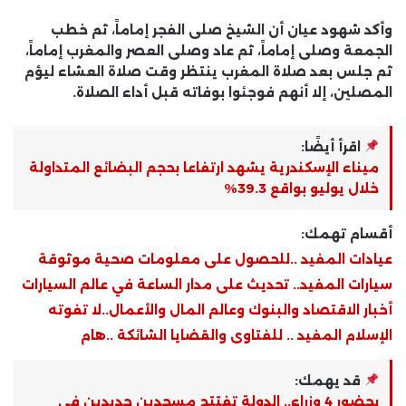
وأكد شهود عيان أن الشيخ صلى الفجر إماماً، ثم خطب
الجمعة وصلى إماماً، ثم عاد وصلى العصر والمغرب إماماً،
ثم جلس بعد صلاة المغرب ينتظر وقت صلاة العشاء ليؤم
المصلين، إلا أنهم فوجئوا بوفاته قبل أداء الصلاة.
اقرأ أيضًا:
ميناء الإسكندرية يشهد ارتفاعا بحجم البضائع المتداولة
خلال يوليو بواقع 39.3%
أقسام تهمك:
عيادات المفيد ..للحصول على معلومات صحية موثوقة
سيارات المفيد.. تحديث على مدار الساعة في عالم السيارات
أخبار الاقتصاد والبنوك وعالم المال والأعمال..لا تفوته
الإسلام المفيد .. للفتاوى والقضايا الشائكة ..هام
قد يهمك:
بحضور 4 وزراء.. الدولة تفتتح مسجدين جديدين في