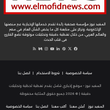
المفيد نيوز مؤسسة صحفية رائدة تقدم خدماتها الإخبارية عبر منصتها
الإلكترونية، وتركز على متابعة كل ما يخص الشأن العام في مصر
والعالم العربي، من خلال تغطية دقيقة وتحليلات موثوقة تضع القارئ
في قلب الحدث.
‫X
فيسبوك
بينتيريست
لينكدإن
‫YouTube
وسط
انستقرام
ملخص
الموقع
RSS
سياسة الخصوصية
|
شروط الاستخدام
|
اتصل بنا
المفيد نيوز – موقع إخباري شامل يقدم تغطية لحظية وتحليلات
دقيقة | ©
2026
جميع حقوق الملكية محفوظة
المفيد نيوز
أعلن معنا
أكتب معنا
اتصل بنا
سياسة الخصوصية