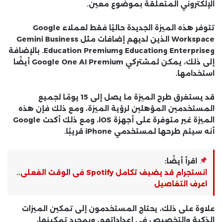
الإلكتروني المتعلقة بموضوع معين.
تتوفر هذه الميزة الجديدة حاليًا فقط لعملاء Google
Workspace الذين لديهم إضافات مثل Gemini Business
وEnterprise وEducation وEducation Premium. بالإضافة
إلى ذلك، يمكن لمشتركي Google One AI Premium أيضًا
استخدامها.
قد يستغرق طرح الميزة ما يصل إلى 15 يومًا لجميع
المستخدمين المؤهلين لرؤية الميزة، ومع ذلك فإن هذه
الميزة غير متوفرة على أجهزة iOS، ومع ذلك أكدت Google
أنه سيتم طرحها لمستخدمي iPhone قريبًا.
اقرأ أيضًا:
انستجرام قد يضيف تكامل Spotify فى الوقت الفعلى..
اعرف التفاصيل
علاوة على ذلك، يحتاج المستخدمون إلى تمكين الميزات
الذكية والتخصيص في إعداداتهم، وبمجرد تمكينها،