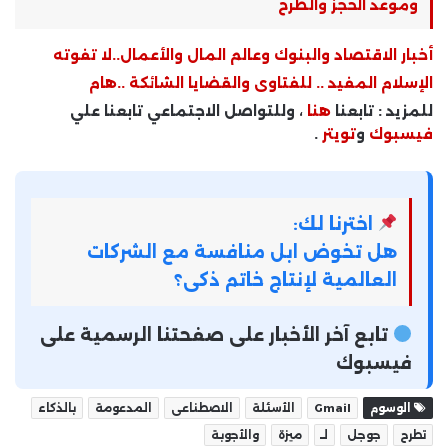
وموعد الحجز والطرح
أخبار الاقتصاد والبنوك وعالم المال والأعمال..لا تفوته
الإسلام المفيد .. للفتاوى والقضايا الشائكة ..هام
للمزيد : تابعنا
هنا
، وللتواصل الاجتماعي تابعنا علي
فيسبوك
و
تويتر
.
اخترنا لك:
هل تخوض ابل منافسة مع الشركات
العالمية لإنتاج خاتم ذكى؟
تابع آخر الأخبار على صفحتنا الرسمية على
فيسبوك
الوسوم
Gmail
الأسئلة
الاصطناعى
المدعومة
بالذكاء
تطرح
جوجل
لـ
ميزة
والأجوبة