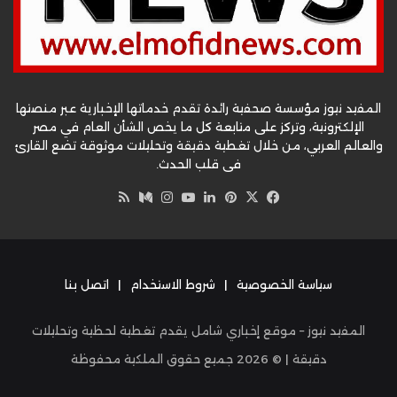
المفيد نيوز مؤسسة صحفية رائدة تقدم خدماتها الإخبارية عبر منصتها
الإلكترونية، وتركز على متابعة كل ما يخص الشأن العام في مصر
والعالم العربي، من خلال تغطية دقيقة وتحليلات موثوقة تضع القارئ
في قلب الحدث.
‫X
فيسبوك
بينتيريست
لينكدإن
‫YouTube
وسط
انستقرام
ملخص
الموقع
RSS
سياسة الخصوصية
|
شروط الاستخدام
|
اتصل بنا
المفيد نيوز – موقع إخباري شامل يقدم تغطية لحظية وتحليلات
دقيقة | ©
2026
جميع حقوق الملكية محفوظة