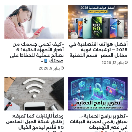
أفضل هواتف اقتصادية في
«كيف تحمي جسمك من
2025 — ترشيحات قوية
أضرار الأجهزة الذكية؟ 6
مقابل السعر | قسم التقنية
نصائح عملية للحفاظ على
صحتك
»
يناير 12, 2026
يناير 9, 2026
«تطوير برامج الحماية»..
وداعاً للإنترنت كما تعرفه:
سباق رقمي لحماية البيانات
إطلاق شبكة الجيل السادس
في عصر التهديدات
6G قادم ليدمج الخيال