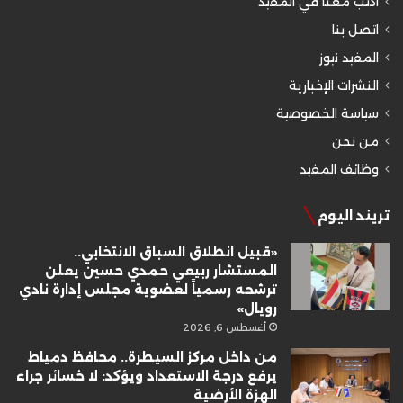
أكتب معنا في المفيد
اتصل بنا
المفيد نيوز
النشرات الإخبارية
سياسة الخصوصية
من نحن
وظائف المفيد
تريند اليوم
«قبيل انطلاق السباق الانتخابي..
المستشار ربيعي حمدي حسين يعلن
ترشحه رسمياً لعضوية مجلس إدارة نادي
رويال»
أغسطس 6, 2026
من داخل مركز السيطرة.. محافظ دمياط
يرفع درجة الاستعداد ويؤكد: لا خسائر جراء
الهزة الأرضية