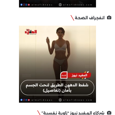
انفجراف الصحة
شركاء المفيد نيوز “زاوية نفسية”