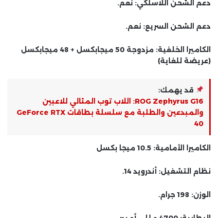
دعم الشحن اللاسلكي: نعم.
دعم الشحن السريع: نعم.
الكاميرا الخلفية: مزدوجة 50 ميجابكسل + 48 ميجابكسل
(عريضة للغاية)
قد يهمك:
ROG Zephyrus G16: اللاب توب المثالي للاعبين
والمبدعين والطلبة مع سلسلة بطاقات GeForce RTX
40
الكاميرا الأمامية: 10.5 ميجا بكسل
نظام التشغيل: أندرويد 14.
الوزن: 198 جرام.
البطارية: 4700 مللي أمبير.