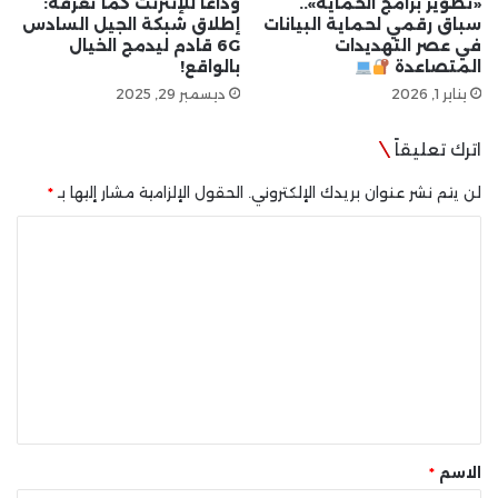
«تطوير برامج الحماية»..
وداعاً للإنترنت كما تعرفه:
سباق رقمي لحماية البيانات
إطلاق شبكة الجيل السادس
في عصر التهديدات
6G قادم ليدمج الخيال
المتصاعدة
بالواقع!
يناير 1, 2026
ديسمبر 29, 2025
اترك تعليقاً
لن يتم نشر عنوان بريدك الإلكتروني.
الحقول الإلزامية مشار إليها بـ
*
ا
ل
ت
ع
ل
ي
ق
*
الاسم
*