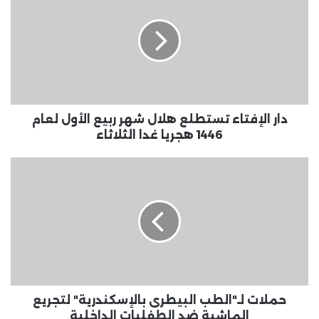
تستطلع
هلال
شهر
ربيع
الأول
لعام
1446
هجريا
دار الإفتاء تستطلع هلال شهر ربيع الأول لعام
غدا
1446 هجريا غدا الثلاثاء
الثلاثاء
حملات
لـ"الطب
البيطرى
بالإسكندرية"
لتجريع
الماشية
ضد
الطفليات
الداخلية
حملات لـ"الطب البيطرى بالإسكندرية" لتجريع
الماشية ضد الطفليات الداخلية