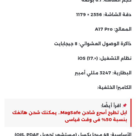
حجم الشاشة: 6.1 بوصة
دقة الشاشة: 2556 × 1179
المعالج: A17 Pro
ذاكرة الوصول العشوائي: 8 جيجابايت
نظام التشغيل: iOS (17.×)
البطارية: 3247 مللي أمبير
الكاميرا الخلفية:
اقرأ أيضًا:
ابل تطرح أسرع شاحن MagSafe.. يمكنك شحن هاتفك
بنسبة 50% فى وقت قياسى
الأساسية: 48 ميجا بكسل (مستشعر تحويل OIS، PDAF)