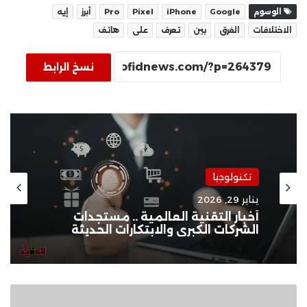
الوسوم
Google
iPhone
Pixel
Pro
أبرز
إيه
الاختلافات
الفرق
بين
تعرف
على
هاتف
نسخ الرابط
تكنولوجيا
يناير 29, 2026
أخبار التقنية العالمية .. مستجدات
الشركات الكبرى والابتكارات الحديثة
دار
الإفتاء