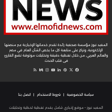
المفيد نيوز مؤسسة صحفية رائدة تقدم خدماتها الإخبارية عبر منصتها
الإلكترونية، وتركز على متابعة كل ما يخص الشأن العام في مصر
والعالم العربي، من خلال تغطية دقيقة وتحليلات موثوقة تضع القارئ
في قلب الحدث.
‫X
فيسبوك
بينتيريست
لينكدإن
‫YouTube
وسط
انستقرام
ملخص
الموقع
RSS
سياسة الخصوصية
|
شروط الاستخدام
|
اتصل بنا
المفيد نيوز – موقع إخباري شامل يقدم تغطية لحظية وتحليلات