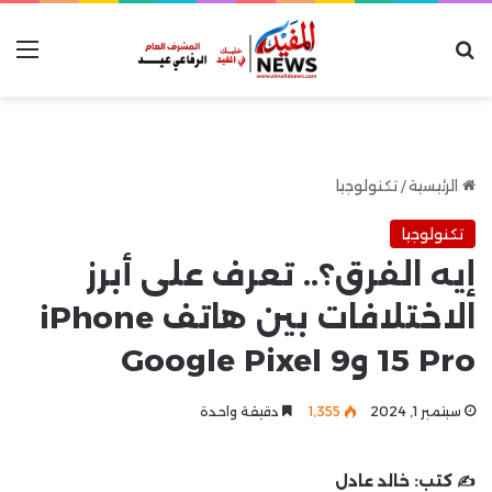
بحث عن
الق
الرئيسية
/
تكنولوجيا
تكنولوجيا
إيه الفرق؟.. تعرف على أبرز
الاختلافات بين هاتف iPhone
15 Pro وGoogle Pixel 9
سبتمبر 1, 2024
1٬355
دقيقة واحدة
✍️ كتب:
خالد عادل