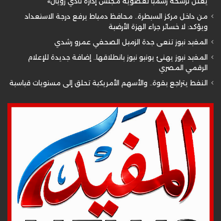
يعلن ترشحه رسمياً لعضوية مجلس إدارة نادي رويال»
من داخل مركز السيطرة.. محافظ دمياط يرفع درجة الاستعداد
ويؤكد: لا خسائر جراء الهزة الأرضية
المفيد نيوز تنعى جدة الزميل الصحفي عمرو رشدي
المفيد نيوز يهنئ يونيو نيوز بانطلاقها.. إضافة جديدة للإعلام
الرقمي المصري
النفط يتراجع بقوة.. والأسهم الأمريكية تحلق إلى مستويات قياسية