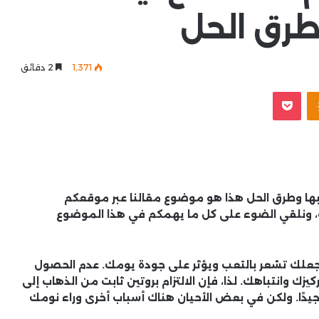
طرق الحل
1٬371
2 دقائق
Odnoklassniki
‫Pocket
متقطع ليلًا؟ 4 مشكلات تسببها وطرق الحل هذا هو موضوع مقالنا عبر موقعكم
ة، ونلقي الضوء على كل ما يهمكم في هذا الموضوع
 يجعلك تشعر بالتعب ويؤثر على جودة يومك. عدم الحصول
زك وانتباهك. لذا، فإن الالتزام بروتين ثابت من الذهاب إلى
جيدًا. ولكن في بعض الأحيان هناك أسباب أخرى وراء نومك