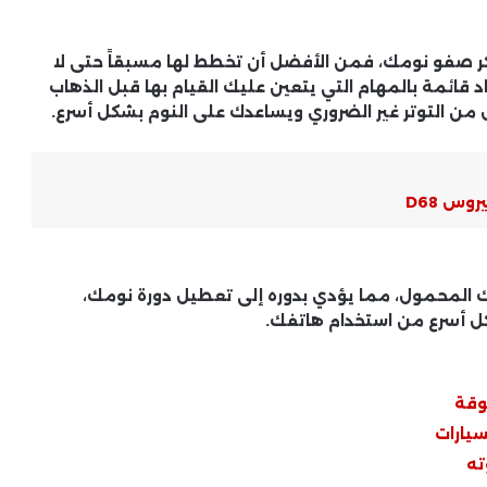
عكر صفو نومك، فمن الأفضل أن تخطط لها مسبقاً حتى لا
د قائمة بالمهام التي يتعين عليك القيام بها قبل الذهاب
علاج رائحة الفم الكريهة .. تشخيص
الأسباب وعلاج جذري يدوم طويلًا
ن التوتر غير الضروري ويساعدك على النوم بشكل أسرع.
علاج التهاب اللثة .. خطة علاجية فعالة
وس D68
لإيقاف النزيف واستعادة صحة اللثة
علاج قرحة المعدة .. بروتوكولات علاجية
ك المحمول، مما يؤدي بدوره إلى تعطيل دورة نومك،
تسرّع الشفاء وتمنع التكرار
ل أسرع من استخدام هاتفك.
أشعة الأسنان الرقمية .. تشخيص دقيق
وقة
وسريع مع أقل تعرض للإشعاع
سيارات
ته
تبييض الأسنان بالليزر .. ابتسامة ناصعة