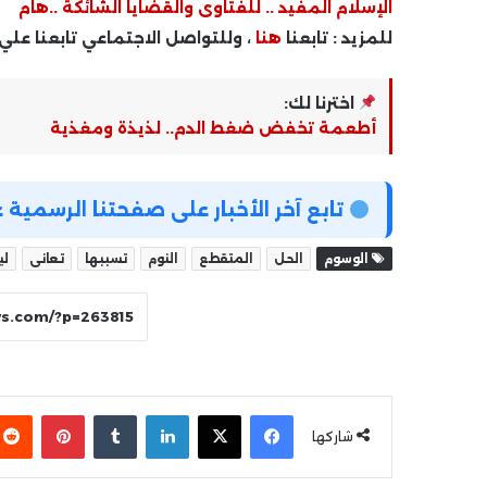
الإسلام المفيد .. للفتاوى والقضايا الشائكة ..هام
للمزيد : تابعنا
هنا
، وللتواصل الاجتماعي تابعنا علي
اخترنا لك:
أطعمة تخفض ضغط الدم.. لذيذة ومغذية
تابع آخر الأخبار على صفحتنا الرسمي
الوسوم
الحل
المتقطع
النوم
تسببها
تعانى
لي
فيسبوك
‫X
لينكدإن
بينتير
شاركها