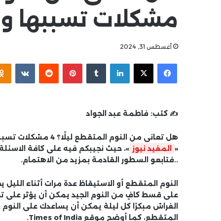
مشكلات تسببها و
أغسطس 31, 2024
فيسبوك
‫X
لينكدإن
بينتيريست
✍️ كتب:
فاطمة عبد الجواد
هل تعانى من النوم ال
«
المفيد نيوز
»، حيث نجيبكم فيه على كافة الاسئل
..فتابعو السطور القادمة بمزيد من الاهتمام.
النوم المتقطع أو الاستيقاظ عدة مرات أثناء الليل
على قسط كافٍ من النوم الجيد يمكن أن يؤثر على تركي
الفراش مبكرًا كل ليلة يمكن أن يساعدك على النوم 
المتقطع، كما أوضح موقع Times of India.