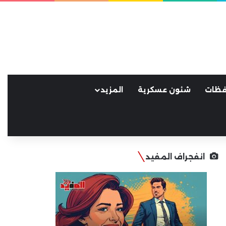
فظات
شئون عسكرية
المزيد
انفجراف المفيد