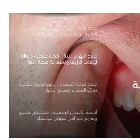
المواطنين للانتباه مجددًا
علاج رائحة الفم الكريهة .. تشخيص
الأسباب وعلاج جذري يدوم طويلًا
علاج التهاب اللثة .. خطة علاجية فعالة
لإيقاف النزيف واستعادة صحة اللثة
ة
لنزيف
علاج قرحة المعدة .. بروتوكولات علاجية
تسرّع الشفاء وتمنع التكرار
أشعة الأسنان الرقمية .. تشخيص دقيق
وسريع مع أقل تعرض للإشعاع