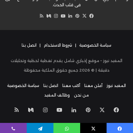
في قلب الحدث.
‫X
فيسبوك
بينتيريست
لينكدإن
‫YouTube
وسط
انستقرام
ملخص
الموقع
RSS
سياسة الخصوصية
|
شروط الاستخدام
|
اتصل بنا
المفيد نيوز – موقع إخباري شامل يقدم تغطية لحظية وتحليلات
دقيقة | ©
2026
جميع حقوق الملكية محفوظة
المفيد نيوز
أعلن معنا
أكتب معنا
اتصل بنا
سياسة الخصوصية
من نحن
وظائف المفيد
‫X
فيسبوك
بينتيريست
لينكدإن
‫YouTube
انستقرام
وسط
ملخص
الموق