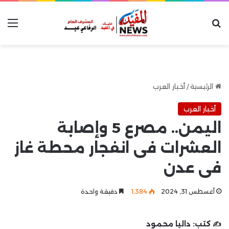
بحث عن
الق
الرئيسية
/
أخبار العرب
أخبار العرب
اليمن.. مصرع 5 وإصابة
العشرات فى انفجار محطة غاز
فى عدن
أغسطس 31, 2024
1٬384
دقيقة واحدة
✍️ كتب:
داليا محمود