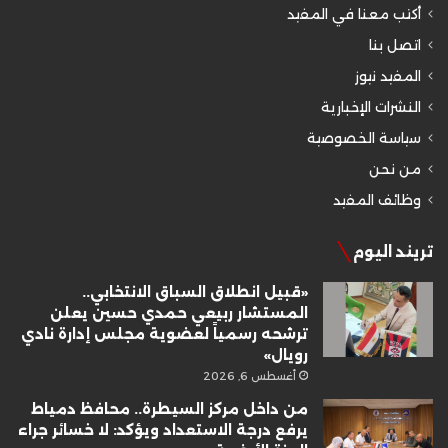
أكتب معنا في المفيد
اتصل بنا
المفيد نيوز
النشرات الإخبارية
سياسة الخصوصية
من نحن
وظائف المفيد
تريند اليوم
«قبيل انطلاق السباق الانتخابي..
المستشار ربيعي حمدي حسين يعلن
ترشحه رسمياً لعضوية مجلس إدارة نادي
رويال»
أغسطس 6, 2026
من داخل مركز السيطرة.. محافظ دمياط
يرفع درجة الاستعداد ويؤكد: لا خسائر جراء