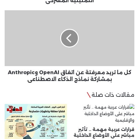
التمثيلية المسرحى
كل
ما
تريد
معرفتة
عن
اتفاق
OpenAI
وAnthropic
بمشاركة
نماذج
كل ما تريد معرفتة عن اتفاق OpenAI وAnthropic
الذكاء
بمشاركة نماذج الذكاء الاصطناعى
الاصطناعى
مقالات ذات صلة
قرارات عربية مهمة .. تأثير
مباشر على الأوضاع الداخلية