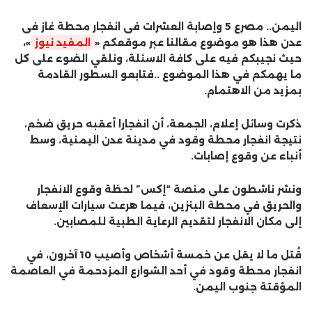
اليمن.. مصرع 5 وإصابة العشرات فى انفجار محطة غاز فى
عدن هذا هو موضوع مقالنا عبر موقعكم «
المفيد نيوز
»،
حيث نجيبكم فيه على كافة الاسئلة، ونلقي الضوء على كل
ما يهمكم في هذا الموضوع ..فتابعو السطور القادمة
بمزيد من الاهتمام.
ذكرت وسائل إعلام، الجمعة، أن انفجارا أعقبه حريق ضخم،
نتيجة انفجار محطة وقود في مدينة عدن اليمنية، وسط
أنباء عن وقوع إصابات.
ونشر ناشطون على منصة “إكس” لحظة وقوع الانفجار
والحريق في محطة البنزين، فيما هرعت سيارات الإسعاف
إلى مكان الانفجار لتقديم الرعاية الطبية للمصابين.
قُتل ما لا يقل عن خمسة أشخاص وأصيب 10 آخرون، في
انفجار محطة وقود في أحد الشوارع المزدحمة في العاصمة
المؤقتة جنوب اليمن.