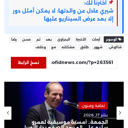
اخترنا لك:
شيري عادل عن والدتها: لا يمكن أمثل دور
إلا بعد عرض السيناريو عليها
الوسوم
أزمات
الأخيرة
البحراوى
بعد
ثم
حسن
رضا
شاكوش.
شهور
طلاق
مشكلته
مع
وخلاف
نسخ الرابط
ثقافة وفنون
يناير 17, 2026
الجمعة.. أمسية موسيقية لعمرو
سليم على المسرح الصغير بدار الأوبرا