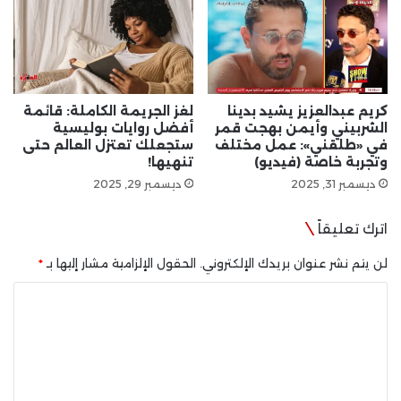
كريم عبدالعزيز يشيد بدينا
لغز الجريمة الكاملة: قائمة
الشربيني وأيمن بهجت قمر
أفضل روايات بوليسية
في «طلقني»: عمل مختلف
ستجعلك تعتزل العالم حتى
وتجربة خاصة (فيديو)
تنهيها!
ديسمبر 31, 2025
ديسمبر 29, 2025
اترك تعليقاً
لن يتم نشر عنوان بريدك الإلكتروني.
الحقول الإلزامية مشار إليها بـ
*
ا
ل
ت
ع