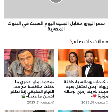
السبت
في
البنوك
المصرية
سعر اليورو مقابل الجنيه اليوم السبت في البنوك
المصرية
مقالات ذات صلة
«بكلمات رومانسية دافئة…
«محمد إمام: عمري ما
ريهام أيمن تحتفل بعيد
دخلت منافسة مع حد…
ميلاد شريف رمزي برسالة
النجاح الحقيقي إننا نطلع
مؤثرة
»
أحسن ما عندنا»
ديسمبر 31, 2025
ديسمبر 31, 2025