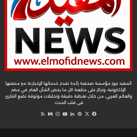
المفيد نيوز مؤسسة صحفية رائدة تقدم خدماتها الإخبارية عبر منصتها
الإلكترونية، وتركز على متابعة كل ما يخص الشأن العام في مصر
والعالم العربي، من خلال تغطية دقيقة وتحليلات موثوقة تضع القارئ
في قلب الحدث.
‫X
فيسبوك
بينتيريست
لينكدإن
‫YouTube
وسط
انستقرام
ملخص
الموقع
RSS