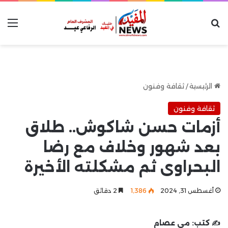
بحث عن
الق
الرئيسية
/
ثقافة وفنون
ثقافة وفنون
أزمات حسن شاكوش.. طلاق
بعد شهور وخلاف مع رضا
البحراوى ثم مشكلته الأخيرة
أغسطس 31, 2024
1٬386
2 دقائق
✍️ كتب:
مي عصام