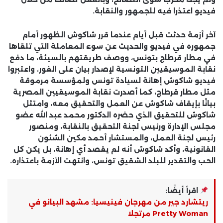
فيديو اعتذرا فيه للجمهور والنقابة.
آخر أزمة حدثت قبل أيام عندما قرر شاكوش الظهور أمام
جمهوره في فيديو والحديث عن سوء المعاملة التي تلقاها
في مطار قرطاج بتونس، ووصف طريقتهم بالسيئة، ما دفع
نقابة الموسيقيين التونسية لإصدار بيان على الفور، واعتبروا
فيديو شاكوش إهانة لسيادة تونس ولمؤسسة مرموقة
مثل مطار قرطاج، كما أصدرت نقابة الموسيقيين المصرية
بيانًا بإيقاف شاكوش عن العمل والتحقيق معه، وامتثل
شاكوش للتحقيق الذي حضره الدكتور محمد عبد الله عضو
مجلس الإدارة ورئيس لجنة التحقيق بالنقابة، ومنصور
رئيس لجنة العمل، والمستشار أحمد مكين الشئون
القانونية، وأكد شاكوش أنه لم يقصد أي إهانة، بل يكن كل
الحب والتقدير للبلد الشقيق تونس، وانتهت الأزمة باعتذاره.
اقرأ أيضًا:
ريتشارد جير من مهرجان فينيسيا: مشهد البيانو في
Pretty Woman مرتجلا