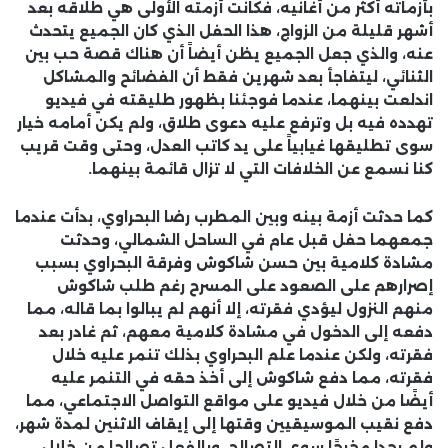
بأزماته أكثر من أغانيه، فكانت أزمته الأولى هي طلاقه بعد
أشهر قليلة من الزواج، هذا الحفل الذي كان الجميع يتحدث
عنه، والذي جعل الجميع يظن أيضاً أن هناك قصة حب بين
الثنائي، ليتفاجأ بعد شهرين فقط أن الفضائح والمشاكل
اندلعت بينهما، عندما فوجئنا بظهور طليقته في فيديو
تهدده فيه بل وترفع عليه دعوى طلاق، ولم يكن أمامه خيار
سوى تطليقها غيابياً على يد كاتب العدل، وحتى وقت قريب
كنا نسمع عن الخلافات التي لا تزال قائمة بينهما.
كما حدثت أزمة بينه وبين المطرب رضا البحراوي، بدأت عندما
جمعهما حفل قبل عام في الساحل الشمالي، وحدثت
مشادة كلامية بين حسن شاكوش وفرقة البحراوي بسبب
إصرارهم على الصعود على المسرح رغم طلب شاكوش
منهم النزول ليؤدي فقرته، إلا أنهم لم يبالوا بما قاله، مما
دفعه إلى الدخول في مشادة كلامية معهم، ثم غادر بعد
فقرته، ولكن عندما علم البحراوي بذلك تنمر عليه خلال
فقرته، مما دفع شاكوش إلى أخذ حقه في التنمر عليه
أيضًا من خلال فيديو على مواقع التواصل الاجتماعي، مما
دفع نقيب الموسيقيين وقتها إلى إيقاف الاثنين لمدة شهر،
ولم يجدا مخرجًا سوى التصالح، وبالفعل تصالحا من خلال