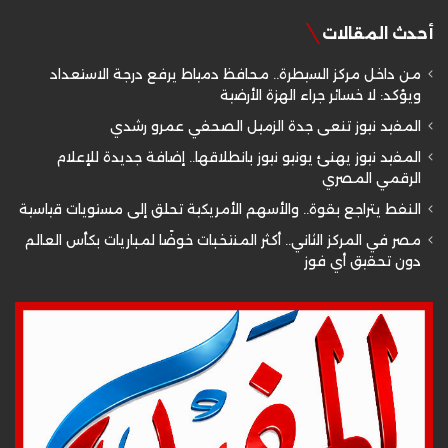
أحدث المقالات
من داخل مركز السيطرة.. محافظ دمياط يرفع درجة الاستعداد
ويؤكد: لا خسائر جراء الهزة الأرضية
المفيد نيوز تنعى جدة الزميل الصحفي عمرو رشدي
المفيد نيوز يهنئ يونيو نيوز بانطلاقها.. إضافة جديدة للإعلام
الرقمي المصري
النفط يتراجع بقوة.. والأسهم الأمريكية تحلق إلى مستويات قياسية
مصر في المركز الثاني.. أكثر المنتخبات خوضًا لمباريات بكأس العالم
دون تحقيق أي فوز