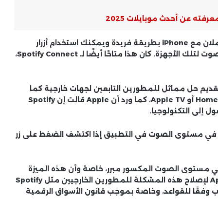
تزعم Spotify أن Apple HomePod وApple TV يتكاملان مع iPhone بطريقة فريدة ويمكنك استخدام أزرار
مستوى الصوت في iPhone للتحكم في مستوى الصوت لتلك الأجهزة. كان هذا متاحًا أيضًا لـ Spotify Connect،
ب ما ورد، قدمت Spotify طلبات إلى Apple لتقديم حل مماثل للمطورين التابعين لجهات خارجية كما
تقدم بالفعل للمستخدمين الذين لديهم أجهزة HomePod أو Apple TV، كما ورد أن Apple قالت إن Spotify
لمستخدم للتحكم في مستوى الصوت في التطبيق إذا اكتشف الضغط على زر
أخبار مايكروسوفت .. تطورات ويندوز
وخدمات الحوسبة السحابية
 Apple بسبب زر التحكم في مستوى الصوت المكسور مبرر، خاصة وأن هذه الميزة
تعد ميزة أساسية لتطبيق الصوت. ويبدو رفض Apple لإصلاح هذه المشكلة للمطورين الخارجيين مثل Spotify
، ويثير مخاوف بشأن ما إذا كانت Apple تلعب وفقًا للقواعد، وخاصة بموجب قانون الأسواق الرقمية
نزيف الدورة الشهرية .. متى يكون
طبيعيًا ومتى يستدعي القلق