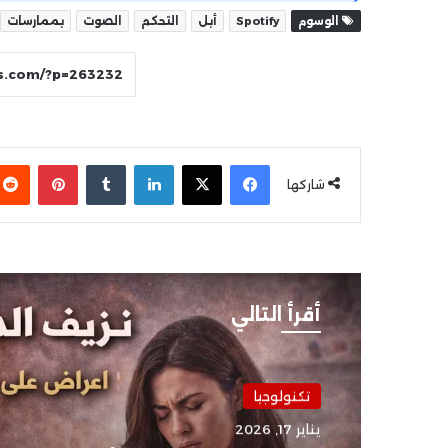
الوسوم
Spotify
أبل
التحكم
الصوت
بممارسات
فيسبوك
‫X
لينكدإن
بينتير
شاركها
أقرأ التالي
تكنولوجيا
يناير 17, 2026