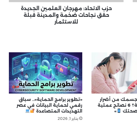
والمدينة
قبلة
حزب الاتحاد: مهرجان العلمين الجديدة
للاستثمار
حقق نجاحات ضخمة والمدينة قبلة
أخبار التقنية العالمية .. مستجدات
للاستثمار
الشركات الكبرى والابتكارات الحديثة
أخبار اختراق البيانات .. تسريبات رقمية
وتأثيرها على الخصوصية
«تنظيم الموبايلات المستوردة» تحت
قبة البرلمان.. أحمد حلمي يطالب
بحضور 3 وزراء لمناقشة الأزمة
جسمك من أضرار
«تطوير برامج الحماية».. سباق
الأجهزة الذكية؟ 6 نصائح عملية
رقمي لحماية البيانات في عصر
 صحتك
»
التهديدات المتصاعدة
يناير 1, 2026