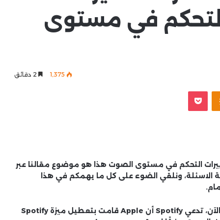
التحكم في مستوى
1٬375
2 دقائق
Odnoklassniki
‫Pocket
ل تغييرات التحكم في مستوى الصوت هذا هو موضوع مقالنا عبر
ة الاسئلة، ونلقي الضوء على كل ما يهمكم في هذا
ام.
كانت العلاقة بين Spotify و Apple متوترة للغاية، والآن، تدعي Spotify أن Apple قامت بتعطيل ميزة Spotify