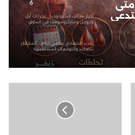
 متى
تدعي
أخبار شركات التكنولوجيا .. تحركات أبل
وجوجل ومايكروسوفت في السوق
تقرير اقتصادي عالمي قاتم .. المخاطر
تتصاعد والتوقعات المستقبلية
مشحونة بالتحديات
تجارب اتصالات الجيل السادس (6G) حول
العالم – لماذا هي مستقبل الاتصالات؟
حزب
الاتحاد:
أخبار الأمن السيبراني .. تحذيرات
مهرجان
واختراقات تهدد المستخدمين
العلمين
الجديدة
حقق
نجاحات
أخبار الذكاء الاصطناعي العربي ..
ضخمة
مبادرات رقمية باللغة العربية