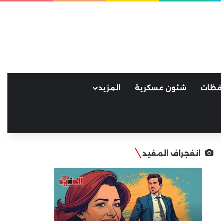
فظات
شئون عسكرية
المزيد
انفجراف المفيد