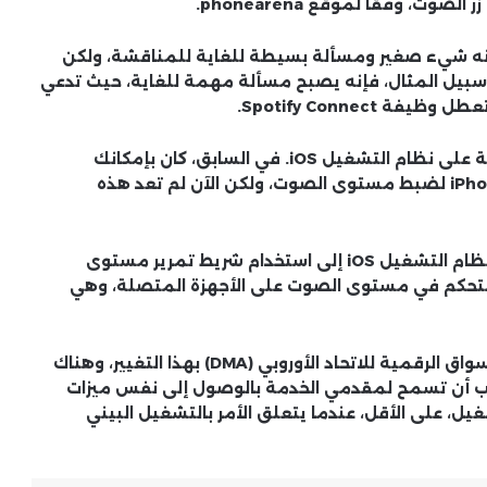
كأنه شيء صغير ومسألة بسيطة للغاية للمناقشة، ولكن
م ببناء تطبيق صوتي، مثل Spotify على سبيل المثال، فإنه يصبح مسألة مهمة للغاية، حيث تدعي
يتيح لك Spotify Connect البث إلى الأجهزة المتصلة على نظام التشغيل iOS. في السابق، كان بإمكانك
استخدام الأزرار المادية الموجودة على جانب جهاز iPhone لضبط مستوى الصوت، ولكن الآن لم تعد هذه
وبدلاً من ذلك، يتم توجيه مستخدمي Spotify على نظام التشغيل iOS إلى استخدام شريط تمرير مستوى
Spotify Co في التطبيق للتحكم في مستوى الصوت على الأجهزة المتصلة، وهي
وبحسب ادعاء Spotify، فإن Apple تنتهك قانون الأسواق الرقمية للاتحاد الأوروبي (DMA) بهذا التغيير، وهناك
 البوابة يجب أن تسمح لمقدمي الخدمة بالوصول إلى نفس ميزات
شغيل، على الأقل، عندما يتعلق الأمر بالتشغيل البيني