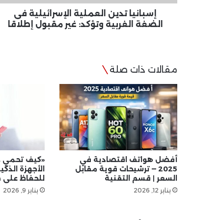
غير
مقبول
إسبانيا تدين العملية الإسرائيلية فى
إطلاقا
الضغة الغربية وتؤكد: غير مقبول إطلاقا
مقالات ذات صلة
أفضل هواتف اقتصادية في
«كيف تحمي 
2025 — ترشيحات قوية مقابل
السعر | قسم التقنية
للحفاظ على
يناير 12, 2026
يناير 9, 2026