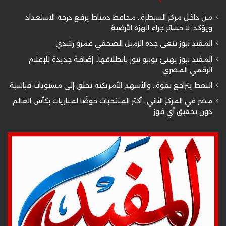
من داخل مركز السيطرة.. محافظ دمياط يرفع درجة الاستعداد
ويؤكد: لا خسائر جراء الهزة الأرضية
المفيد نيوز تنعى جدة الزميل الصحفي عمرو رشدي
المفيد نيوز يهنئ يونيو نيوز بانطلاقها.. إضافة جديدة للإعلام
الرقمي المصري
النفط يتراجع بقوة.. والأسهم الأمريكية تحلق إلى مستويات قياسية
مصر في المركز الثاني.. أكثر المنتخبات خوضًا لمباريات بكأس العالم
دون تحقيق أي فوز