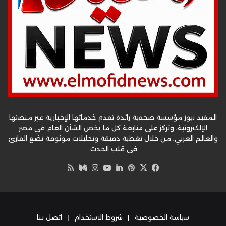
المفيد نيوز مؤسسة صحفية رائدة تقدم خدماتها الإخبارية عبر منصتها
الإلكترونية، وتركز على متابعة كل ما يخص الشأن العام في مصر
والعالم العربي، من خلال تغطية دقيقة وتحليلات موثوقة تضع القارئ
في قلب الحدث.
‫X
فيسبوك
بينتيريست
لينكدإن
‫YouTube
وسط
انستقرام
ملخص
الموقع
RSS
سياسة الخصوصية
|
شروط الاستخدام
|
اتصل بنا