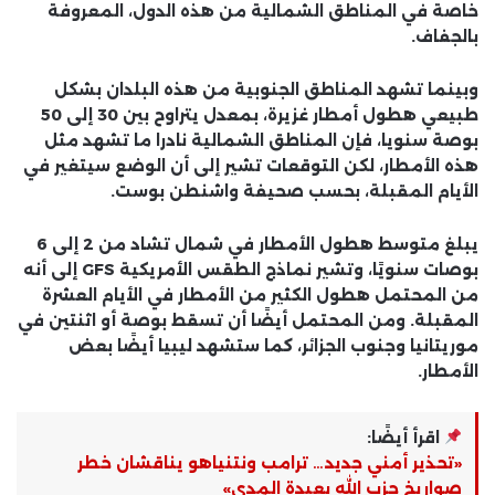
خاصة في المناطق الشمالية من هذه الدول، المعروفة
بالجفاف.
وبينما تشهد المناطق الجنوبية من هذه البلدان بشكل
طبيعي هطول أمطار غزيرة، بمعدل يتراوح بين 30 إلى 50
بوصة سنويا، فإن المناطق الشمالية نادرا ما تشهد مثل
هذه الأمطار، لكن التوقعات تشير إلى أن الوضع سيتغير في
الأيام المقبلة، بحسب صحيفة واشنطن بوست.
يبلغ متوسط ​​هطول الأمطار في شمال تشاد من 2 إلى 6
بوصات سنويًا، وتشير نماذج الطقس الأمريكية GFS إلى أنه
من المحتمل هطول الكثير من الأمطار في الأيام العشرة
المقبلة. ومن المحتمل أيضًا أن تسقط بوصة أو اثنتين في
موريتانيا وجنوب الجزائر، كما ستشهد ليبيا أيضًا بعض
الأمطار.
اقرأ أيضًا:
«تحذير أمني جديد… ترامب ونتنياهو يناقشان خطر
صواريخ حزب الله بعيدة المدى»