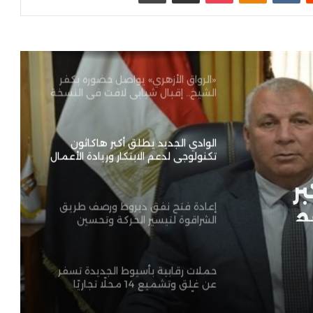
قرار مفاجئ في الأقصر.. تطبيق العمل
عن بُعد يوم الأحد طوال أبريل واستثناء
قطاعات حيوية
«الرواق الأزهري» يواصل حضوره بكفر
الشيخ.. إقبال شبابي لافت في النسخة
الرابعة من البرنامج القومي
الوادي الجديد يطلق أكبر هاكاثون
تكنولوجي لدعم الابتكار وريادة الأعمال
بالمحافظة
ر
م
إعادة فتح نفق ديروط ورصف طريق
الشراقوة لتيسير الحركة وتحسين
الخدمات
حملات رقابية بأسيوط الجديدة تسفر
عن غلق وتشميع 14 محلًا تجاريًا
مخالفًا