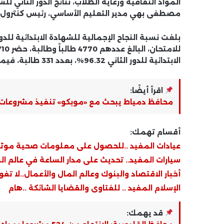
مصطفى بهي مدير التعليم الأساسي، رئيس كنترول ال
الابتدائية للدور الثاني 96.32%، بعدد 331 طالبة، فيما بلغت نسبة نجاح البنين 89.63%، بعدد 657 طالباً وطالبة.
اقرأ أيضًا:
محافظ دمياط يبحث مع «موبكو» تنفيذ مشروعات ت
أقسام تهمك:
عيادات المفيد ..للحصول على معلومات صحية موث
سيارات المفيد.. تحديث على مدار الساعة في عالم ال
أخبار الاقتصاد والبنوك وعالم المال والأعمال..لا تفو
الإسلام المفيد .. للفتاوى والقضايا الشائكة ..هام
قد يهمك: