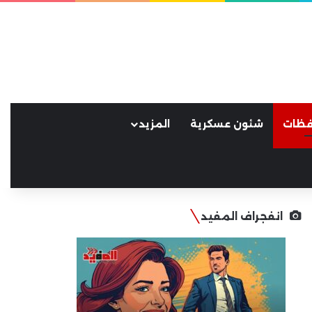
فظات
شئون عسكرية
المزيد
انفجراف المفيد