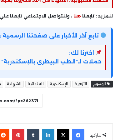
محافظ القليوبية: الانتهاء من 524 مشروعا بمياه الشرب والصرف الصحى منذ 2014
للمزيد : تابعنا
هنا
، وللتواصل الاجتماعي تابعنا علي
تابع آخر الأخبار على صفحتنا الرسمي
اخترنا لك:
حملات لـ"الطب البيطرى بالإسكندرية" 
الوسوم
الأزهرية
الإسكندرية
الابتدائية
الشهادة
ب
فيسبوك
‫X
لينكدإن
بينتير
شاركها