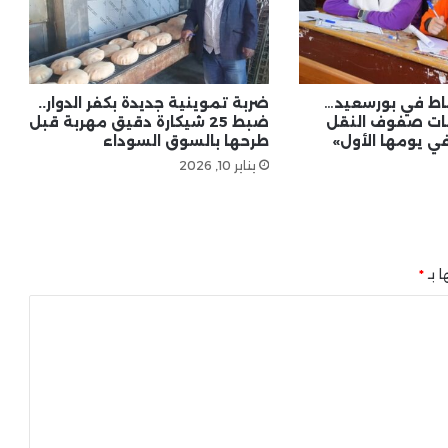
قرار مفاجئ في الأقصر.. تطبيق العمل
عن بُعد يوم الأحد طوال أبريل واستثناء
قطاعات حيوية
اط في بورسعيد…
ضربة تموينية جديدة بكفر الدوار..
نات صفوف النقل
ضبط 25 شيكارة دقيق مهربة قبل
 في يومها الأول»
طرحها بالسوق السوداء
يناير 10, 2026
ا بـ
*