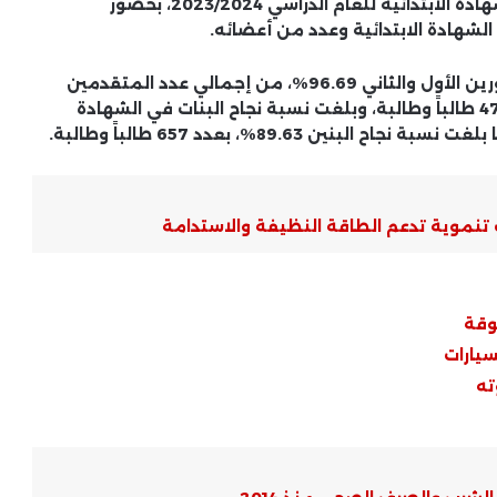
المواد الثقافية ورعاية الطلاب، نتائج الدور الثاني للشهادة الابتدائية للعام الدراسي 2023/2024، بحضور
شهادة الابتدائية وعدد من أعضائه.
بلغت نسبة النجاح الإجمالية للشهادة الابتدائية للدورين الأول والثاني 96.69%، من إجمالي عدد المتقدمين
للامتحان، البالغ عددهم 4770 طالباً وطالبة، حضر 4710 طالباً وطالبة، وبلغت نسبة نجاح البنات في الشهادة
«الرواق الأزهري» يواصل حضوره بكفر
الشيخ.. إقبال شبابي لافت في النسخة
الرابعة من البرنامج القومي
الوادي الجديد يطلق أكبر هاكاثون
نموية تدعم الطاقة النظيفة والاستدامة
تكنولوجي لدعم الابتكار وريادة الأعمال
بالمحافظة
إعادة فتح نفق ديروط ورصف طريق
وقة
الشراقوة لتيسير الحركة وتحسين
سيارات
الخدمات
ته
حملات رقابية بأسيوط الجديدة تسفر
عن غلق وتشميع 14 محلًا تجاريًا
مخالفًا