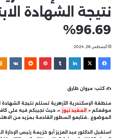
نتيجة الشهادة الاب
96.69%
أغسطس 28, 2024
فيسبوك
‫X
لينكدإن
بينتيريست
✍️ كتب:
مروان طارق
موقعكم «
المفيد نيوز
»، حيث نجيبكم فيه على كاف
الموضوع ..فتابعو السطور القادمة بمزيد من الاهتم
استقبل الدكتور عبد العزيز أبو خزيمة رئيس الإدارة 