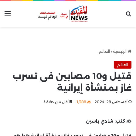
بحث عن
الق
الرئيسية
/
العالم
العالم
قتيل و10 مصابين فى تسرب
غاز بمنشأة إيرانية
أغسطس 28, 2024
1٬388
أقل من دقيقة
✍️ كتب:
شادي ياسين
قتيل و10 مصابين فى تسرب غاز بمنشأة إيرانية هذا هو