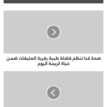
صحة
قنا
تنظم
قافلة
طبية
بقرية
العليقات
ضمن
حياة
كريمة
صحة قنا تنظم قافلة طبية بقرية العليقات ضمن
اليوم
حياة كريمة اليوم
23
يوما
وينتهى
الصيف..
تعرف
على
موعد