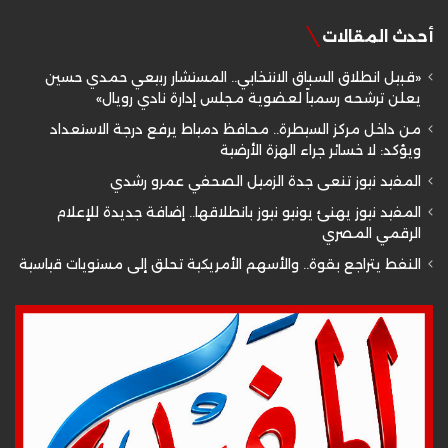
أحدث المقالات
«قبيل انطلاق السباق الانتخابي.. المستشار ربيعي حمدي حسين
يعلن ترشحه رسمياً لعضوية مجلس إدارة نادي رويال»
من داخل مركز السيطرة.. محافظ دمياط يرفع درجة الاستعداد
ويؤكد: لا خسائر جراء الهزة الأرضية
المفيد نيوز تنعى جدة الزميل الصحفي عمرو رشدي
المفيد نيوز يهنئ يونيو نيوز بانطلاقها.. إضافة جديدة للإعلام
الرقمي المصري
النفط يتراجع بقوة.. والأسهم الأمريكية تحلق إلى مستويات قياسية