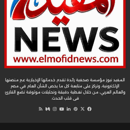
المفيد نيوز مؤسسة صحفية رائدة تقدم خدماتها الإخبارية عبر منصتها
الإلكترونية، وتركز على متابعة كل ما يخص الشأن العام في مصر
والعالم العربي، من خلال تغطية دقيقة وتحليلات موثوقة تضع القارئ
في قلب الحدث.
‫X
فيسبوك
بينتيريست
لينكدإن
‫YouTube
وسط
انستقرام
ملخص
الموقع
RSS