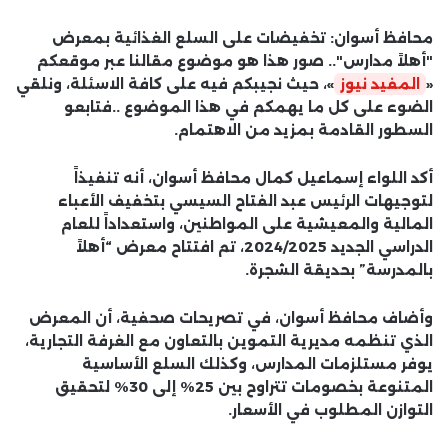
محافظ أسوان: تخفيضات على السلع الغذائية بمعرض
"أهلاً مدارس".. صور هذا هو موضوع مقالنا عبر موقعكم
«
المفيد نيوز
»، حيث نجيبكم فيه على كافة الاسئلة، ونلقي
الضوء على كل ما يهمكم في هذا الموضوع ..فتابعو
السطور القادمة بمزيد من الاهتمام.
أكد اللواء إسماعيل كمال محافظ أسوان، أنه تنفيذاً
لتوجيهات الرئيس عبد الفتاح السيسي بتخفيف الأعباء
المالية والمعيشية على المواطنين، واستعداداً للعام
الدراسي الجديد 2024/2025، تم افتتاح معرض “أهلاً
بالمدرسة” بحديقة الشجرة.
وأضاف محافظ أسوان، في تصريحات صحفية، أن المعرض
الذي تنظمه مديرية التموين بالتعاون مع الغرفة التجارية،
يوفر مستلزمات المدارس، وكذلك السلع الأساسية
المتنوعة بخصومات تتراوح بين 25% إلى 30% لتحقيق
التوازن المطلوب في الأسعار.