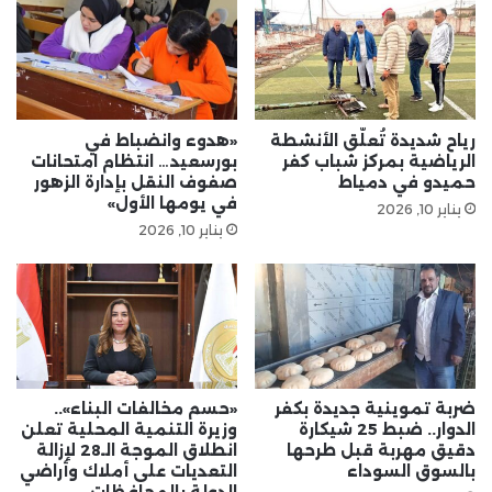
رياح شديدة تُعلّق الأنشطة
«هدوء وانضباط في
الرياضية بمركز شباب كفر
بورسعيد… انتظام امتحانات
حميدو في دمياط
صفوف النقل بإدارة الزهور
في يومها الأول»
يناير 10, 2026
يناير 10, 2026
ضربة تموينية جديدة بكفر
«حسم مخالفات البناء»..
الدوار.. ضبط 25 شيكارة
وزيرة التنمية المحلية تعلن
دقيق مهربة قبل طرحها
انطلاق الموجة الـ28 لإزالة
بالسوق السوداء
التعديات على أملاك وأراضي