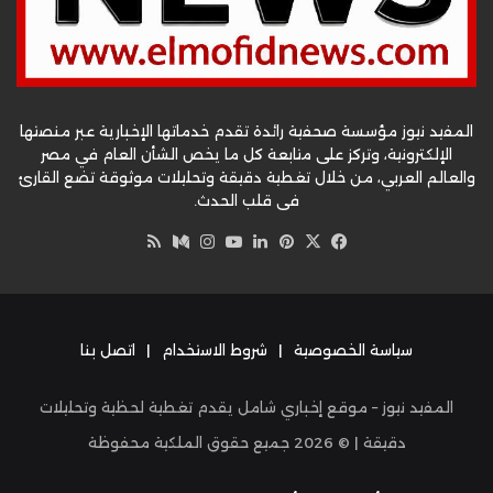
المفيد نيوز مؤسسة صحفية رائدة تقدم خدماتها الإخبارية عبر منصتها
الإلكترونية، وتركز على متابعة كل ما يخص الشأن العام في مصر
والعالم العربي، من خلال تغطية دقيقة وتحليلات موثوقة تضع القارئ
في قلب الحدث.
‫X
فيسبوك
بينتيريست
لينكدإن
‫YouTube
وسط
انستقرام
ملخص
الموقع
RSS
سياسة الخصوصية
|
شروط الاستخدام
|
اتصل بنا
المفيد نيوز – موقع إخباري شامل يقدم تغطية لحظية وتحليلات
دقيقة | ©
2026
جميع حقوق الملكية محفوظة