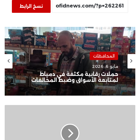
نسخ الرابط
المحافظات
مايو 6, 2026
حملات رقابية مكثفة في دمياط
لمتابعة الأسواق وضبط المخالفات
القانون
يحدد
شروط
حجز
مريض