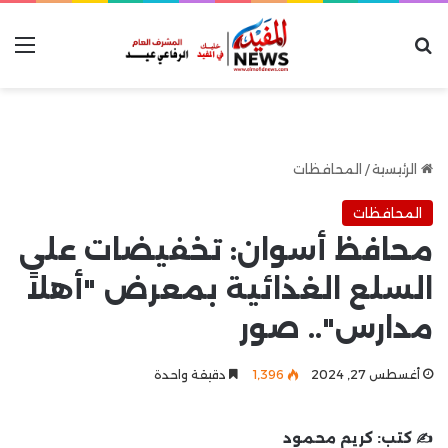
بحث عن
الق
الرئيسية
/
المحافظات
المحافظات
محافظ أسوان: تخفيضات على
السلع الغذائية بمعرض "أهلاً
مدارس".. صور
أغسطس 27, 2024
1٬396
دقيقة واحدة
✍️ كتب:
كريم محمود