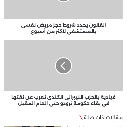
نفسى
بالمستشفى
لأكثر
من
أسبوع
القانون يحدد شروط حجز مريض نفسى
بالمستشفى لأكثر من أسبوع
قيادية
بالحزب
الليبرالى
الكندى
تعرب
عن
ثقتها
فى
بقاء
حكومة
قيادية بالحزب الليبرالى الكندى تعرب عن ثقتها
ترودو
فى بقاء حكومة ترودو حتى العام المقبل
حتى
العام
مقالات ذات صلة
المقبل