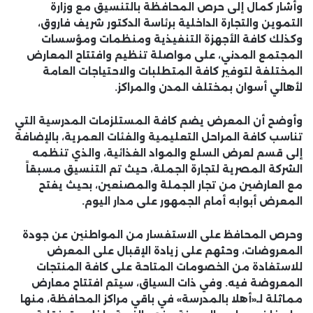
وأشار كمال إلى حرص المحافظة بالتنسيق مع وزارة
التموين والتجارة الداخلية برئاسة الدكتور شريف فاروق،
وكذلك كافة الأجهزة التنفيذية ومنظمات ومؤسسات
المجتمع المدني، على مواصلة تنظيم وافتتاح المعارض
المختلفة لتوفير كافة المتطلبات والاحتياجات العامة
لأهالي أسوان بمختلف المدن والمراكز.
وأوضح أن المعرض يضم كافة المستلزمات المدرسية التي
تناسب كافة المراحل التعليمية والفئات العمرية، بالإضافة
إلى قسم لعرض السلع والمواد الغذائية، والذي تنظمه
الشركة المصرية لتجارة الجملة، حيث تم التنسيق مسبقاً
مع العارضين من تجار الجملة والمصنعين، بحيث يفتح
المعرض أبوابه أمام الجمهور على مدار اليوم.
وحرص المحافظ على الاستفسار من المواطنين عن جودة
المعروضات، وحثهم على زيادة الإقبال على المعرض
للاستفادة من الخصومات المتاحة على كافة المنتجات
المعروضة فيه. وفي ذات السياق، سيتم افتتاح معارض
مماثلة لـ«أهلا بالمدرسة» في باقي مراكز المحافظة، منها