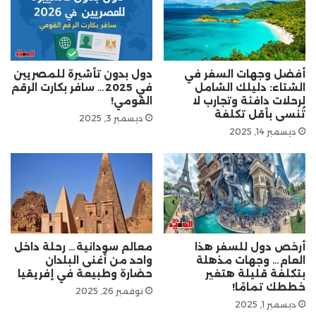
أفضل وجهات السفر في
دول بدون تأشيرة للمصريين
الشتاء: دليلك الشامل
في 2025… سافر بكارت الرقم
لرحلات دافئة وتجارب لا
القومي!
تُنسى بأقل تكلفة
ديسمبر 3, 2025
ديسمبر 14, 2025
أرخص دول للسفر هذا
معالم سودانية… رحلة داخل
العام… وجهات مذهلة
واحد من أغنى البلدان
بتكلفة قليلة هتغير
حضارة وطبيعة في إفريقيا
خططك تمامًا!
نوفمبر 26, 2025
ديسمبر 1, 2025