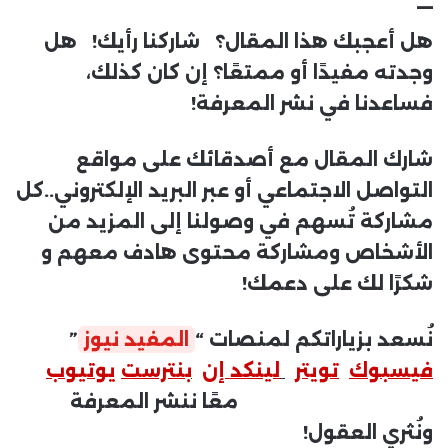
هل أعجبك هذا المقال؟ شاركنا رأيك! هل
وجدته مفيدًا أو ممتعًا؟ إن كان كذلك،
فساعدنا في نشر المعرفة!
شارك المقال مع أصدقائك على مواقع
التواصل الاجتماعي أو عبر البريد الإلكتروني..كل
مشاركة تُسهم في وصولنا إلى المزيد من
الأشخاص ومشاركة محتوى هادف معهم و
شكرًا لك على دعمك!
نُسعد بزياراتكم لمنصات “
المفيد نيوز
”
فيسبوك
تويتر
لينكد إن
بنترست
يوتيوب
معًا ننشر المعرفة
ونُثري العقول!