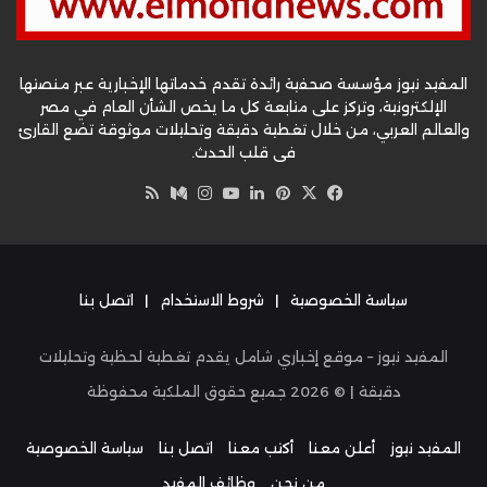
المفيد نيوز مؤسسة صحفية رائدة تقدم خدماتها الإخبارية عبر منصتها
الإلكترونية، وتركز على متابعة كل ما يخص الشأن العام في مصر
والعالم العربي، من خلال تغطية دقيقة وتحليلات موثوقة تضع القارئ
في قلب الحدث.
‫X
فيسبوك
بينتيريست
لينكدإن
‫YouTube
وسط
انستقرام
ملخص
الموقع
RSS
سياسة الخصوصية
|
شروط الاستخدام
|
اتصل بنا
المفيد نيوز – موقع إخباري شامل يقدم تغطية لحظية وتحليلات
دقيقة | ©
2026
جميع حقوق الملكية محفوظة
المفيد نيوز
أعلن معنا
أكتب معنا
اتصل بنا
سياسة الخصوصية
من نحن
وظائف المفيد