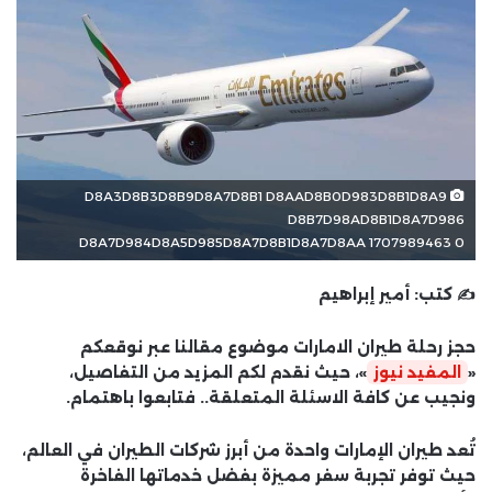
D8A3D8B3D8B9D8A7D8B1 D8AAD8B0D983D8B1D8A9
D8B7D98AD8B1D8A7D986
D8A7D984D8A5D985D8A7D8B1D8A7D8AA 1707989463 0
✍️ كتب:
أمير إبراهيم
حجز رحلة طيران الامارات موضوع مقالنا عبر نوقعكم
«
المفيد نيوز
»، حيث نقدم لكم المزيد من التفاصيل،
ونجيب عن كافة الاسئلة المتعلقة.. فتابعوا باهتمام.
تُعد طيران الإمارات واحدة من أبرز شركات الطيران في العالم،
حيث توفر تجربة سفر مميزة بفضل خدماتها الفاخرة