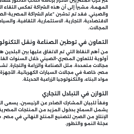
عبر حزب المصريين الأحرار برئاسة النائب الدكتور عص
المهمة، مشيراً إلى أن هذه الشراكة تعكس التقاء ا
والصيني. فقد تم تدشين “عام الشراكة المصرية-ال
الاقتصادية، التجارية، الاستثمارية، الثقافية، والسي
المجالات.
التعاون في توطين الصناعة ونقل التكنولو
من أهم النقاط التي تم الاتفاق عليها بين البلدين 
أولوية للتعاون المصري-الصيني خلال السنوات ال
مجالات متعددة، مثل الصناعة والزراعة والتجارة. ت
مصر، خاصة في مجالات السيارات الكهربائية، الأجهزة ا
مواد البناء، والتكنولوجيا الزراعية الحديثة.
التوازن في التبادل التجاري
وفقاً للبيان المشترك الصادر عن الرئيسين، يسعى الب
يشمل السماح بدخول المزيد من المنتجات المصرية 
الإنتاج من الصين لتصنيع المنتج النهائي في مصر.
عجلة النمو والتطور.