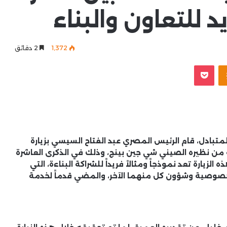
 للتعاون والبناء
1٬372
2 دقائق
Odnoklassniki
‫Pocket
متبادل، قام الرئيس المصري عبد الفتاح السيسي بزيارة
 من نظيره الصيني شي جين بينج، وذلك في الذكرى العاشرة
الزيارة تعد نموذجاً ومثالاً فريداً للشراكة البناءة، التي
 خصوصية وشؤون كل منهما الآخر، والمضي قدماً لخدمة