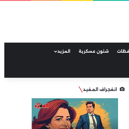
فظات
شئون عسكرية
المزيد
انفجراف المفيد