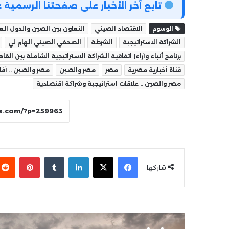
تابع آخر الأخبار على صفحتنا الرسمي
الوسوم
الاقتصاد الصيني
التعاون بين الصين والدول العر
الشراكة الاستراتيجية
الشرطة
الصحفي الصيني الهام لي
برنامج أنباء وآراء| اتفاقية الشراكة الاستراتيجية الشاملة بين القاهرة وموس
قناة أخبارية مصرية
مصر
مصر والصين
مصر والصين .. أف
مصر والصين .. علاقات استراتيجية وشراكة اقتصادية
فيسبوك
‫X
لينكدإن
بينتير
شاركها