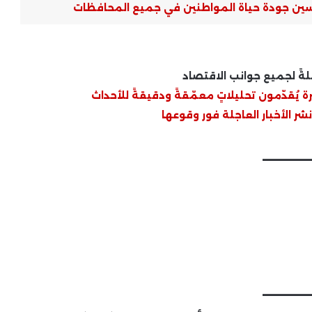
ين جودة حياة المواطنين في جميع المحافظات
ةً لجميع جوانب الاقتصاد
 يُقدّمون تحليلاتٍ معمّقةً ودقيقةً للأحداث
شر الأخبار العاجلة فور وقوعها
____
____
أسعار الدواجن اليوم..ورئيس شعبة