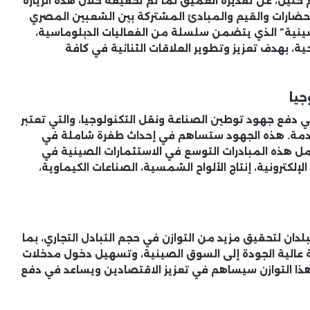
ام خليل، عن تقديره العميق لما تم تحقيقه خلال هذه الزيارة
لحضارات والقيم والمبادئ المشتركة بين الشعبين المصري
صينية” الذي يتضمن سلسلة من الفعاليات الدبلوماسية،
احية، بهدف تعزيز وتطوير العلاقات الثنائية في كافة
جيا
هي دفع جهود توطين الصناعة ونقل التكنولوجيا، والتي تعتبر
قادمة. هذه الجهود ستساهم في إحداث طفرة شاملة في
شمل هذه المبادرات التوسع في الاستثمارات الصينية في
لإلكترونية، إنتاج الألواح الشمسية، الصناعات الكيماوية،
لدان لتحقيق مزيد من التوازن في حجم التبادل التجاري، بما
عالية الجودة إلى السوق الصينية، وتسهيل دخول مدخلات
 هذا التوازن سيساهم في تعزيز الاقتصادين ويساعد في دفع