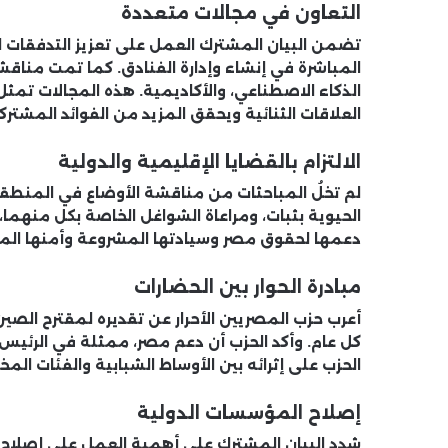
التعاون في مجالات متعددة
تضمن البيان المشترك العمل على تعزيز التدفقات ا
المباشرة في إنشاء وإدارة الفنادق. كما تمت مناقشة 
الذكاء الاصطناعي، والأكاديمية. هذه المجالات تمثل 
العلاقات الثنائية ويحقق المزيد من الفوائد المشترك
الالتزام بالقضايا الإقليمية والدولية
لم تخلُ المباحثات من مناقشة الأوضاع في المنطقة، 
الحيوية بثبات، ومراعاة الشواغل الخاصة بكل منهما،
دعمها لحقوق مصر وسيادتها المشروعة وأمنها المائي،
مبادرة الحوار بين الحضارات
أعرب حزب المصريين الأحرار عن تقديره لمقترح الصي
كل عام. وأكد الحزب أن دعم مصر، ممثلة في الرئيس 
الحزب على إثرائه بين الأوساط الشبابية والفئات الم
إصلاح المؤسسات الدولية
شدد البيان المشترك على أهمية العمل على إصلاح الم