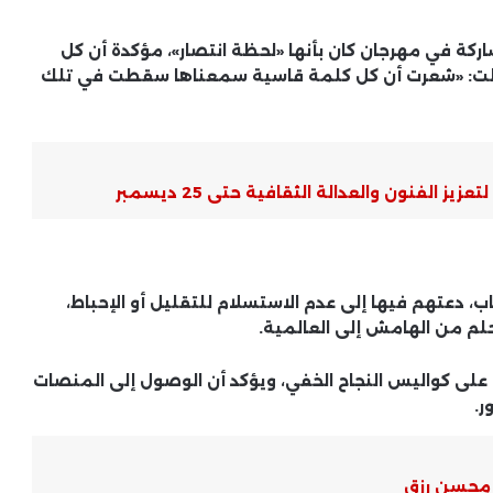
ركة في مهرجان كان بأنها «لحظة انتصار»، مؤكدة أن كل
 وقالت: «شعرت أن كل كلمة قاسية سمعناها سقطت في تلك
بعد تناوله في مسلسل «حد أقصى»..
النصب الإلكتروني جرائم عابرة للشاشات
تهدد المستخدمين
الفنون والعدالة الثقافية حتى 25 ديسمبر
الجمعة المقبلة.. خالد منتصر يكشف
عن روايته الجديدة «زمن سعاد»
، دعتهم فيها إلى عدم الاستسلام للتقليل أو الإحباط،
أحمد زاهر يفتح الصندوق الأسود لـ
حلم من الهامش إلى العالمية.
“السوشيال ميديا”: مسلسل “لعبة
وقلبت بجد” ليس مجرد دراما بل إنذار
لى كواليس النجاح الخفي، ويؤكد أن الوصول إلى المنصات
لكل أب وأم
ر.
أصبحت مخرجة.. رسالة مؤثرة من رامي
إمام لـ مايا زكي قبل انطلاق “حد
أقصى” في رمضان 2026
ع محسن رزق