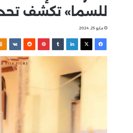
للسما» تكشف تحدي
مايو 25, 2024
فيسبوك
‫X
لينكدإن
بينتيريست