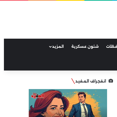
فظات
شئون عسكرية
المزيد
انفجراف المفيد