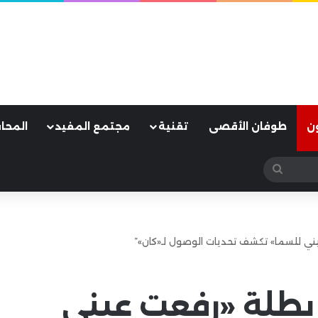
ن
طوفان الأقصى
تقنية
مجتمع المفيد
المحا
بحث
عن
عيني للسما» تكشف تحديات الوصول لـ«كان»”
 بطلة «رفعت عيني