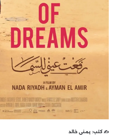
✍️ كتب:
يمنى خالد