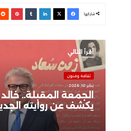
فيسبوك
‫X
لينكدإن
بينتير
شاركها
أقرأ التالي
ثقافة وفنون
ثقافة وفنون
يناير 10, 2026
يناير 9, 2026
الجمعة المقبلة.. خالد
يكشف عن روايته الجدي
«زمن سعاد»
أحمد زاهر يفتح الصند