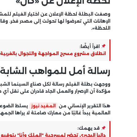
لحظة الإعلان عن «كان»
وصفت البطلة لحظة الإعلان عن اختيار الفيلم للمشا
الإهانات التي تعرضوا لها تحولت إلى مصدر فخر.
اللحظة».
اقرأ أيضًا:
انطلاق مشروع مسرح المواجهة والتجوال بالغربية لتعزيز 
رسالة أمل للمواهب الشابة
ووجهت بطلة الفيلم رسالة لكل صناع السينما الشباب
مؤكدة أن الإصرار والعمل الجاد قادران على نقل أي 
هذا التقرير الإنساني من
المفيد نيوز
يسلط الضوء ع
العالمية يبدأ غالبًا من معارك صامتة لا يراها الجمهو
قد يهمك:
داليا البحيرى تحضر لمسرحية "الملك وأنا" بتوقي