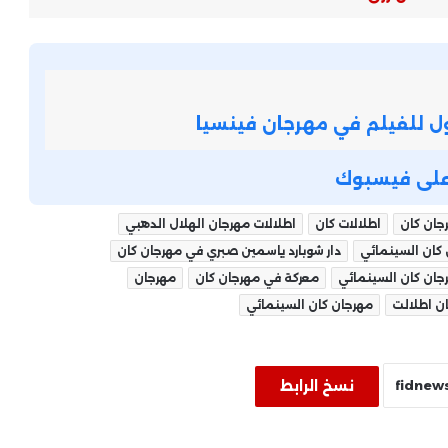
حميد الشاعري يعود بروح جديدة… تراث
موسيقي خالد بلمسة عصرية تناسب
الجيل الحالي
كل ما تريد معرفته عن مسلسل
الفرنساوي.. 10 حلقات من الإثارة
تستحق المتابعة
ة على فيسبوك
تطورات مطمئنة في الحالة الصحية
جان كان
اطلالات كان
اطلالات مهرجان الهلال الدهبي
للفنان سامح الصريطي بعد نقله إلى
المستشفى
كان السينمائي
دار شوبارد ياسمين صبري في مهرجان كان
رجان كان السينمائي
معركة في مهرجان كان
مهرجان
الجمعة.. أمسية موسيقية لعمرو
ن اطلالت
مهرجان كان السينمائي
سليم على المسرح الصغير بدار الأوبرا
المصرية
نسخ الرابط
إلهام شاهين عن «الأرتيست»: عرض
مسرحي ذكي يعيد الاعتبار لقيمة الفن
الحقيقي