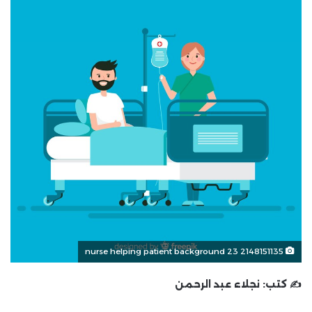
nurse helping patient background 23 2148151135
✍️ كتب:
نجلاء عبد الرحمن