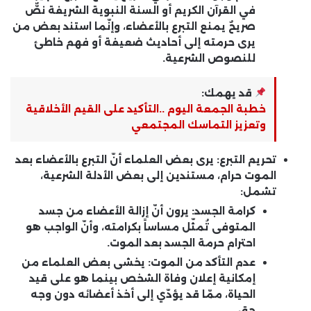
في القرآن الكريم أو السنة النبوية الشريفة نصٌّ
صريحٌ يمنع التبرع بالأعضاء، وإنّما استند بعض من
يرى حرمته إلى أحاديث ضعيفة أو فهم خاطئ
للنصوص الشرعية.
قد يهمك:
خطبة الجمعة اليوم ..التأكيد على القيم الأخلاقية
وتعزيز التماسك المجتمعي
تحريم التبرع:
يرى بعض العلماء أنّ التبرع بالأعضاء بعد
الموت حرام، مستندين إلى بعض الأدلة الشرعية،
تشمل:
كرامة الجسد:
يرون أنّ إزالة الأعضاء من جسد
المتوفى تُمثّل مساساً بكرامته، وأنّ الواجب هو
احترام حرمة الجسد بعد الموت.
عدم التأكد من الموت:
يخشى بعض العلماء من
إمكانية إعلان وفاة الشخص بينما هو على قيد
الحياة، ممّا قد يؤدّي إلى أخذ أعضائه دون وجه
حق.