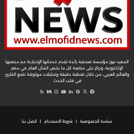
المفيد نيوز مؤسسة صحفية رائدة تقدم خدماتها الإخبارية عبر منصتها
الإلكترونية، وتركز على متابعة كل ما يخص الشأن العام في مصر
والعالم العربي، من خلال تغطية دقيقة وتحليلات موثوقة تضع القارئ
في قلب الحدث.
‫X
فيسبوك
بينتيريست
لينكدإن
‫YouTube
وسط
انستقرام
ملخص
الموقع
RSS
سياسة الخصوصية
|
شروط الاستخدام
|
اتصل بنا