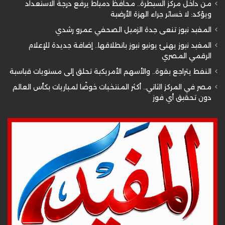
من داخل مركز السيطرة.. محافظ دمياط يرفع درجة الاستعداد
ويؤكد: لا خسائر جراء الهزة الأرضية
المفيد نيوز تنعى جدة الزميل الصحفي عمرو رشدي
المفيد نيوز يهنئ يونيو نيوز بانطلاقها.. إضافة جديدة للإعلام
الرقمي المصري
النفط يتراجع بقوة.. والأسهم الأمريكية تحلق إلى مستويات قياسية
مصر في المركز الثاني.. أكثر المنتخبات خوضًا لمباريات بكأس العالم
دون تحقيق أي فوز