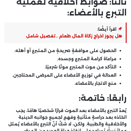
ثالثًا: ضوابط أخلاقية لعملية
التبرع بالأعضاء:
اقرأ أيضًا:
هل يجوز اخراج زكاة المال طعام ..تفصیل شامل
الحصول على موافقةٍ صريحةٍ من المتبرع أو أهله.
مراعاة كرامة المتبرع وجسده.
التأكد من موت المتبرع موتًا شرعيًا.
العدالة في توزيع الأعضاء على المرضى المحتاجين.
منع الاتجار بالأعضاء.
رابعًا: خاتمة:
يُعدّ التبرع بالأعضاء بعد الموت قرارًا شخصيًا هامًا، يجب
اتخاذه بعد دراسةٍ متأنيةٍ وفهمٍ لجميع جوانبه الدينية
والأخلاقية والطبية. ولكن، لا شكّ أنّ التبرع بالأعضاء يُمثل
عملاً نبيلًا يُساعد على إنقاذ حياة العديد من المرضى،