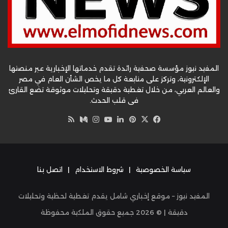
المفيد نيوز مؤسسة صحفية رائدة تقدم خدماتها الإخبارية عبر منصتها
الإلكترونية، وتركز على متابعة كل ما يخص الشأن العام في مصر
والعالم العربي، من خلال تغطية دقيقة وتحليلات موثوقة تضع القارئ
في قلب الحدث.
‫X
فيسبوك
بينتيريست
لينكدإن
‫YouTube
وسط
انستقرام
ملخص
الموقع
RSS
سياسة الخصوصية
|
شروط الاستخدام
|
اتصل بنا
المفيد نيوز – موقع إخباري شامل يقدم تغطية لحظية وتحليلات
دقيقة | ©
2026
جميع حقوق الملكية محفوظة