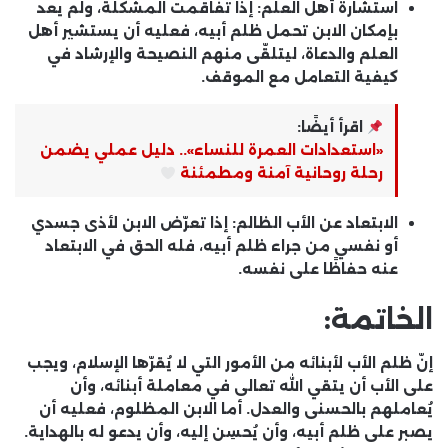
استشارة أهل العلم:
إذا تفاقمت المشكلة، ولم يعد
بإمكان الابن تحمل ظلم أبيه، فعليه أن يستشير أهل
العلم والدعاة، ليتلقّى منهم النصيحة والإرشاد في
كيفية التعامل مع الموقف.
اقرأ أيضًا:
«استعدادات العمرة للنساء».. دليل عملي يضمن
رحلة روحانية آمنة ومطمئنة
الابتعاد عن الأب الظالم:
إذا تعرّض الابن لأذى جسدي
أو نفسي من جراء ظلم أبيه، فله الحق في الابتعاد
عنه حفاظًا على نفسه.
الخاتمة:
إنّ ظلم الأب لأبنائه من الأمور التي لا يُقرّها الإسلام، ويجب
على الأب أن يتقي الله تعالى في معاملة أبنائه، وأن
يُعاملهم بالحسنى والعدل. أما الابن المظلوم، فعليه أن
يصبر على ظلم أبيه، وأن يُحسِن إليه، وأن يدعو له بالهداية.