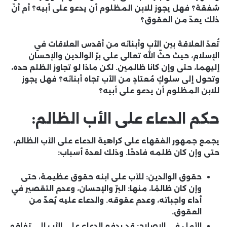
شفقة؟ فهل يجوز للابن المظلوم أن يدعو على أبيه؟ أم أنّ
ذلك يعدّ من العقوق؟
تُعدّ العلاقة بين الأب وأبنائه من أقدس العلاقات في
الإسلام، حيث حثّ الله تعالى على برّ الوالدين والإحسان
إليهما، حتى وإن كانا ظالمين. لكن ماذا لو تجاوز الظلم حده،
وتحول إلى سلوكٍ مُعتادٍ من الأب تجاه أبنائه؟ فهل يجوز
للابن المظلوم أن يدعو على أبيه؟
حكم الدعاء على الأب الظالم:
يجمع جمهور الفقهاء على
كراهية الدعاء على الأب الظالم
،
حتى وإن كان ظلمه فادحًا. وذلك لعدة أسباب:
حقوق الوالدين:
للأب على ابنه حقوق عظيمة، حتى
وإن كان ظالمًا، منها: البرّ والإحسان، وعدم التقصير في
أداء واجباته، وعدم عقوقه. والدعاء عليه يُعدّ من
العقوق.
الأمل في الإصلاح:
قد يدفع الدعاء على الأب إلى تفاقم