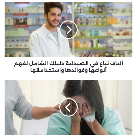
ألياف
تباع
في
الصيدلية
دليلك
الشامل
لفهم
أنواعها
وفوائدها
واستخداماتها
ألياف تباع في الصيدلية دليلك الشامل لفهم
أنواعها وفوائدها واستخداماتها
ماذا
يجب
أن
تاكل
المرأة
بعد
الإجهاض
تعزيز
التعافي