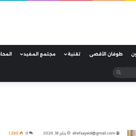
ن
طوفان الأقصى
تقنية
مجتمع المفيد
المحا
بحث
عن
elrefaayeid@gmail.com
يناير 18, 2026
0
1٬260