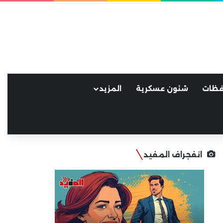
فظات
شئون عسكرية
المزيد
انفجراف المفيد