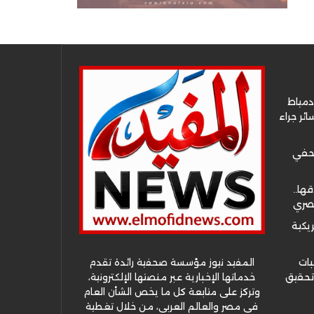
دمياط
ئر جراء
صحفي
قها..
مصري
ريكية
المفيد نيوز مؤسسة صحفية رائدة تقدم
بات
خدماتها الإخبارية عبر منصتها الإلكترونية،
 تحقيق
وتركز على متابعة كل ما يخص الشأن العام
في مصر والعالم العربي، من خلال تغطية