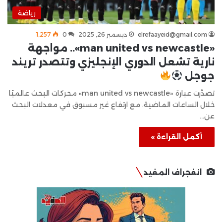
رياضة
elrefaayeid@gmail.com
ديسمبر 26, 2025
0
1٬257
«man united vs newcastle».. مواجهة
نارية تشعل الدوري الإنجليزي وتتصدر تريند
جوجل
تصدّرت عبارة «man united vs newcastle» محركات البحث عالميًا
خلال الساعات الماضية، مع ارتفاع غير مسبوق في معدلات البحث
عن…
أكمل القراءة »
انفجراف المفيد