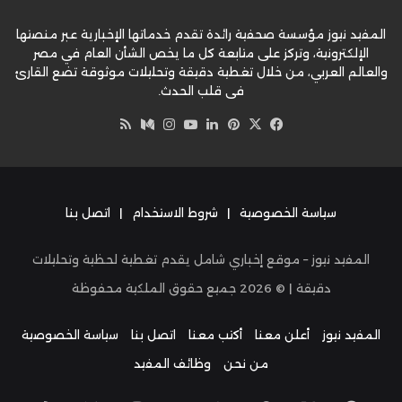
المفيد نيوز مؤسسة صحفية رائدة تقدم خدماتها الإخبارية عبر منصتها
الإلكترونية، وتركز على متابعة كل ما يخص الشأن العام في مصر
والعالم العربي، من خلال تغطية دقيقة وتحليلات موثوقة تضع القارئ
في قلب الحدث.
‫X
فيسبوك
بينتيريست
لينكدإن
‫YouTube
وسط
انستقرام
ملخص
الموقع
RSS
سياسة الخصوصية
|
شروط الاستخدام
|
اتصل بنا
المفيد نيوز – موقع إخباري شامل يقدم تغطية لحظية وتحليلات
دقيقة | ©
2026
جميع حقوق الملكية محفوظة
المفيد نيوز
أعلن معنا
أكتب معنا
اتصل بنا
سياسة الخصوصية
من نحن
وظائف المفيد