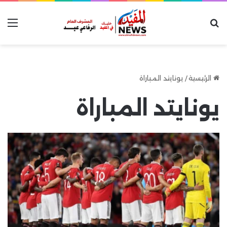
بحث عن
الق
الرئيسية
/
يونايتد المباراة
يونايتد المباراة